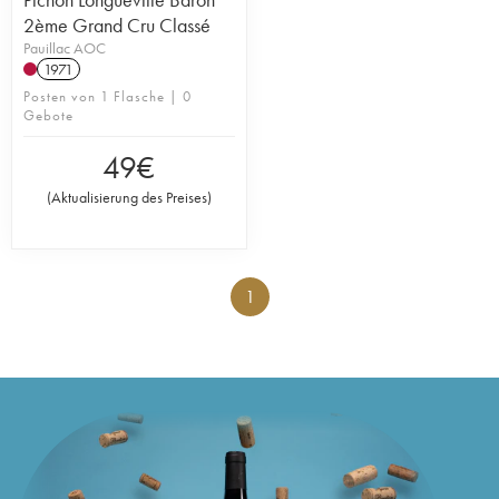
2ème Grand Cru Classé
Pauillac AOC
1971
Posten von 1 Flasche | 0
Gebote
49
€
(
Aktualisierung des Preises
)
1