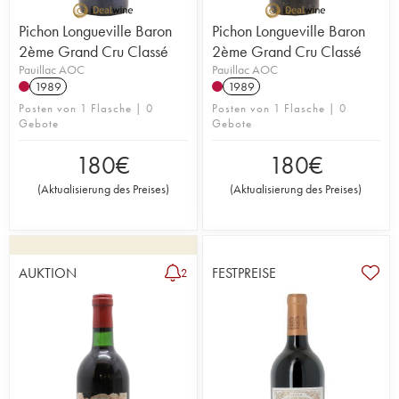
Pichon Longueville Baron
Pichon Longueville Baron
2ème Grand Cru Classé
2ème Grand Cru Classé
Pauillac AOC
Pauillac AOC
1989
1989
Posten von 1 Flasche | 0
Posten von 1 Flasche | 0
Gebote
Gebote
180
€
180
€
(
Aktualisierung des Preises
)
(
Aktualisierung des Preises
)
AUKTION
FESTPREISE
2