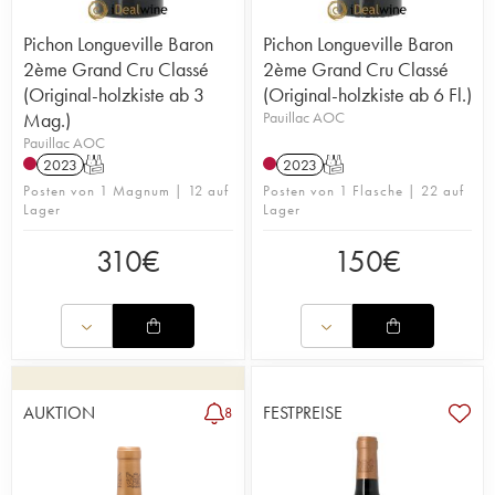
Pichon Longueville Baron
Pichon Longueville Baron
2ème Grand Cru Classé
2ème Grand Cru Classé
(Original-holzkiste ab 3
(Original-holzkiste ab 6 Fl.)
Mag.)
Pauillac AOC
Pauillac AOC
2023
T
2023
T
Posten von 1 Magnum | 12 auf
Posten von 1 Flasche | 22 auf
Lager
Lager
310
€
150
€
AUKTION
FESTPREISE
8