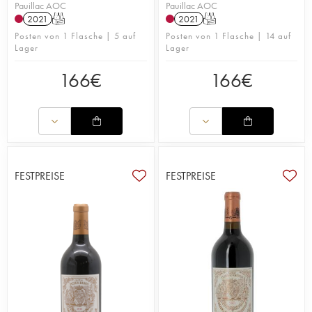
Pauillac AOC
Pauillac AOC
2021
T
2021
T
Posten von 1 Flasche | 5 auf
Posten von 1 Flasche | 14 auf
Lager
Lager
166
€
166
€
FESTPREISE
FESTPREISE