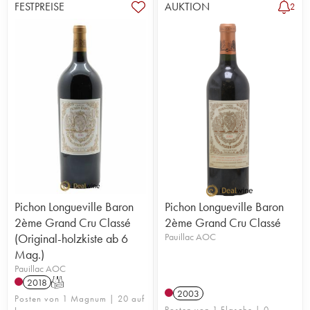
FESTPREISE
AUKTION
2
Pichon Longueville Baron
Pichon Longueville Baron
2ème Grand Cru Classé
2ème Grand Cru Classé
(Original-holzkiste ab 6
Pauillac AOC
Mag.)
Pauillac AOC
2018
T
2003
Posten von 1 Magnum | 20 auf
Posten von 1 Flasche | 0