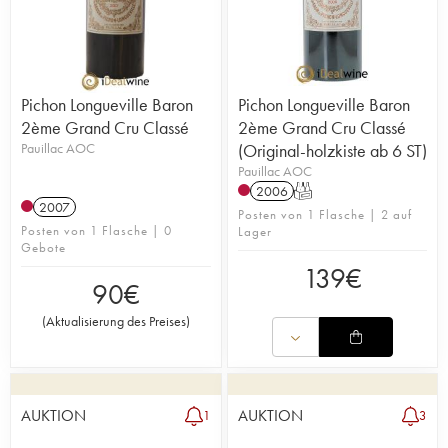
Pichon Longueville Baron
Pichon Longueville Baron
2ème Grand Cru Classé
2ème Grand Cru Classé
Pauillac AOC
(Original-holzkiste ab 6 ST)
Pauillac AOC
2006
T
2007
Posten von 1 Flasche | 2 auf
Posten von 1 Flasche | 0
Lager
Gebote
139
€
90
€
(
Aktualisierung des Preises
)
AUKTION
AUKTION
1
3