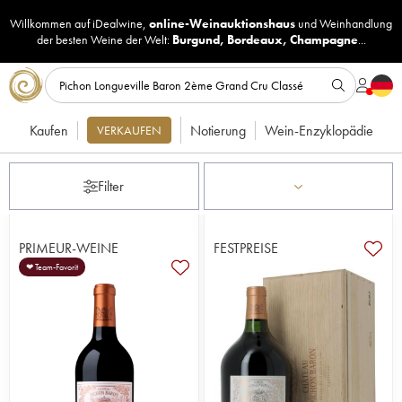
Willkommen auf iDealwine,
online-Weinauktionshaus
und
Weinhandlung
der besten Weine der Welt:
Burgund
,
Bordeaux
,
Champagne
...
Kaufen
Notierung
Wein-Enzyklopädie
VERKAUFEN
Filter
PRIMEUR-WEINE
FESTPREISE
❤ Team-Favorit