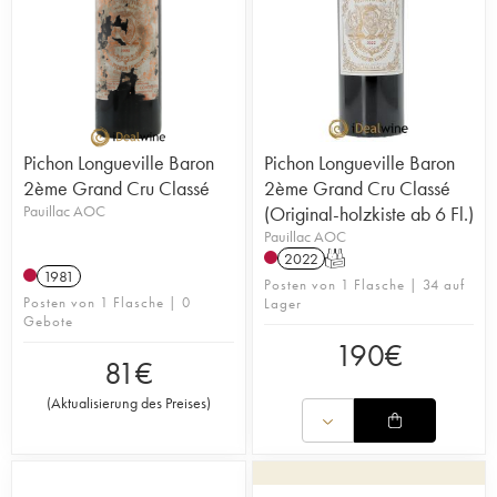
Pichon Longueville Baron
Pichon Longueville Baron
2ème Grand Cru Classé
2ème Grand Cru Classé
Pauillac AOC
(Original-holzkiste ab 6 Fl.)
Pauillac AOC
2022
T
1981
Posten von 1 Flasche | 34 auf
Posten von 1 Flasche | 0
Lager
Gebote
190
€
81
€
(
Aktualisierung des Preises
)