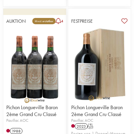
AUKTION
FESTPREISE
4
Mwst. erstattbar
Pichon Longueville Baron
Pichon Longueville Baron
2ème Grand Cru Classé
2ème Grand Cru Classé
Pauillac AOC
Pauillac AOC
2023
T
1988
Posten von 1 Doppel-Magnum