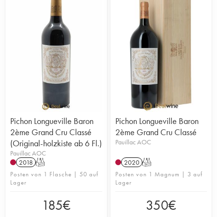
Pichon Longueville Baron
Pichon Longueville Baron
2ème Grand Cru Classé
2ème Grand Cru Classé
(Original-holzkiste ab 6 Fl.)
Pauillac AOC
Pauillac AOC
2018
T
2020
T
Posten von 1 Flasche | 50 auf
Posten von 1 Magnum | 3 auf
Lager
Lager
185
€
350
€