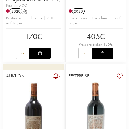
Pauillac AOC
2020
T
2020
Posten von 1 Flasche | 60+
Posten von 3 Flaschen | 1 auf
auf Lager
Lager
170
€
405
€
135
€
Preis pro Einheit
AUKTION
FESTPREISE
2