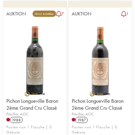
AUKTION
AUKTION
7
1
Mwst. erstattbar
Pichon Longueville Baron
Pichon Longueville Baron
2ème Grand Cru Classé
2ème Grand Cru Classé
Pauillac AOC
Pauillac AOC
1988
1987
Posten von 1 Flasche | 0
Posten von 1 Flasche | 0
Gebote
Gebote