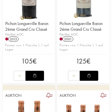
Pichon Longueville Baron
Pichon Longueville Baron
2ème Grand Cru Classé
2ème Grand Cru Classé
Pauillac AOC
Pauillac AOC
2013
2001
Posten von 1 Flasche | 1 auf
Posten von 1 Flasche | 1 auf
Lager
Lager
105
€
125
€
AUKTION
AUKTION
2
2