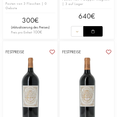
Posten von 3 Flaschen | 0
| 3 auf Lager
Gebote
640
€
300
€
(
Aktualisierung des Preises
)
100
€
Preis pro Einheit
FESTPREISE
FESTPREISE