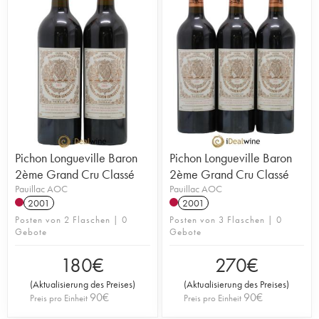
Pichon Longueville Baron
Pichon Longueville Baron
2ème Grand Cru Classé
2ème Grand Cru Classé
Pauillac AOC
Pauillac AOC
2001
2001
Posten von 2 Flaschen | 0
Posten von 3 Flaschen | 0
Gebote
Gebote
180
€
270
€
(
Aktualisierung des Preises
)
(
Aktualisierung des Preises
)
90
€
90
€
Preis pro Einheit
Preis pro Einheit