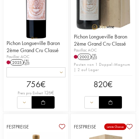
Pichon Longueville Baron
Pichon Longueville Baron
2ème Grand Cru Classé
2ème Grand Cru Classé
Pauillac AOC
Pauillac AOC
2002
T
2025
T
Posten von 1 Doppel-Magnum
| 2 auf Lager
756
€
820
€
126
€
Preis pro Einheit
FESTPREISE
FESTPREISE
Letzte Chance