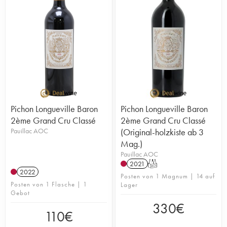
Pichon Longueville Baron
Pichon Longueville Baron
2ème Grand Cru Classé
2ème Grand Cru Classé
Pauillac AOC
(Original-holzkiste ab 3
Mag.)
Pauillac AOC
2021
T
2022
Posten von 1 Magnum | 14 auf
Posten von 1 Flasche | 1
Lager
Gebot
330
€
110
€