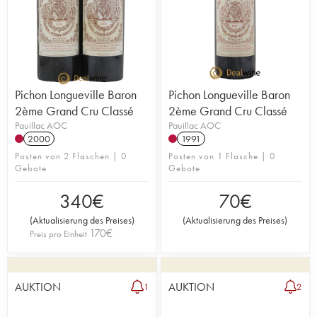
Pichon Longueville Baron
Pichon Longueville Baron
2ème Grand Cru Classé
2ème Grand Cru Classé
Pauillac AOC
Pauillac AOC
2000
1991
Posten von 2 Flaschen | 0
Posten von 1 Flasche | 0
Gebote
Gebote
340
€
70
€
(
Aktualisierung des Preises
)
(
Aktualisierung des Preises
)
170
€
Preis pro Einheit
AUKTION
AUKTION
1
2