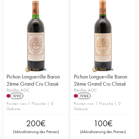
Pichon Longueville Baron
Pichon Longueville Baron
2ème Grand Cru Classé
2ème Grand Cru Classé
Pauillac AOC
Pauillac AOC
1990
1988
Posten von 1 Flasche | 0
Posten von 1 Flasche | 0
Gebote
Gebote
200
€
100
€
(
Aktualisierung des Preises
)
(
Aktualisierung des Preises
)