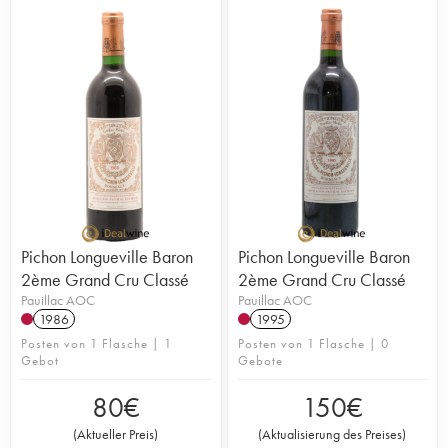
Pichon Longueville Baron
Pichon Longueville Baron
2ème Grand Cru Classé
2ème Grand Cru Classé
Pauillac AOC
Pauillac AOC
1986
1995
Posten von 1 Flasche | 1
Posten von 1 Flasche | 0
Gebot
Gebote
80
€
150
€
(
Aktueller Preis
)
(
Aktualisierung des Preises
)