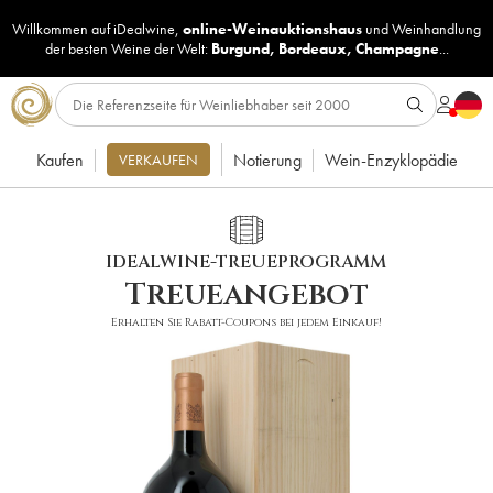
Willkommen auf iDealwine,
online-Weinauktionshaus
und
Weinhandlung
der besten Weine der Welt:
Burgund
,
Bordeaux
,
Champagne
...
Kaufen
Notierung
Wein-Enzyklopädie
VERKAUFEN
IDEALWINE-TREUEPROGRAMM
Treueangebot
Erhalten Sie Rabatt-Coupons bei jedem Einkauf!