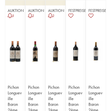
AUKTION
AUKTION
AUKTION
FESTPREISE
FESTPREISE
5
2
2
Pichon
Pichon
Pichon
Pichon
Pichon
Longuev
Longuev
Longuev
Longuev
Longuev
ille
ille
ille
ille
ille
Baron
Baron
Baron
Baron
Baron
2ème
2ème
2ème
2ème
2ème