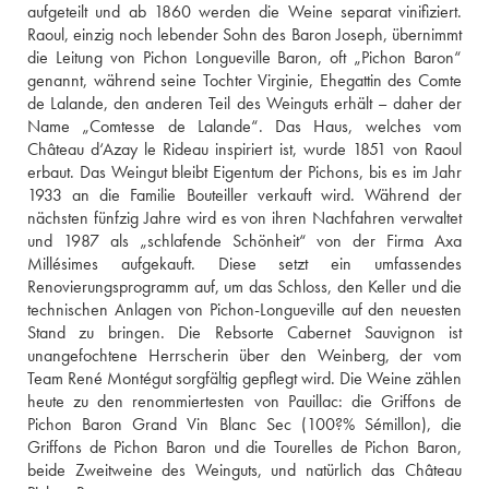
aufgeteilt und ab 1860 werden die Weine separat vinifiziert. 
Raoul, einzig noch lebender Sohn des Baron Joseph, übernimmt 
die Leitung von Pichon Longueville Baron, oft „Pichon Baron“ 
genannt, während seine Tochter Virginie, Ehegattin des Comte 
de Lalande, den anderen Teil des Weinguts erhält – daher der 
Name „Comtesse de Lalande“. Das Haus, welches vom 
Château d‘Azay le Rideau inspiriert ist, wurde 1851 von Raoul 
erbaut. Das Weingut bleibt Eigentum der Pichons, bis es im Jahr 
1933 an die Familie Bouteiller verkauft wird. Während der 
nächsten fünfzig Jahre wird es von ihren Nachfahren verwaltet 
und 1987 als „schlafende Schönheit“ von der Firma Axa 
Millésimes aufgekauft. Diese setzt ein umfassendes 
Renovierungsprogramm auf, um das Schloss, den Keller und die 
technischen Anlagen von Pichon-Longueville auf den neuesten 
Stand zu bringen. Die Rebsorte Cabernet Sauvignon ist 
unangefochtene Herrscherin über den Weinberg, der vom 
Team René Montégut sorgfältig gepflegt wird. Die Weine zählen 
heute zu den renommiertesten von Pauillac: die Griffons de 
Pichon Baron Grand Vin Blanc Sec (100?% Sémillon), die 
Griffons de Pichon Baron und die Tourelles de Pichon Baron, 
beide Zweitweine des Weinguts, und natürlich das Château 