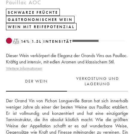
Pauillac AOC
SCHWARZE FRÜCHTE
GASTRONOMISCHER WEIN
WEIN MIT REIFEPOTENZIAL
T
14
%
1.5
L
INTENSITÄT
Dieser Wein verkörpert die Eleganz der Grands Vins aus Pauillac.
Kräftig und intensiv, mit edlen Aromen und klassischem Stil.
Weitere Informationen
VERKOSTUNG UND
DER WEIN
LAGERUNG
Der Grand Vin von Pichon Longueville Baron hat sich innerhalb 
weniger Jahre als einer der besten Weine aus Pauillac etabliert. 
Er ist vollmundig und konzentriert und hat eine einzigartige 
Tanninstruktur, die ihn absolut köstlich macht. Wie die größten 
Weine der Appellation schafft er es auf wunderbare Weise, 
Gegensätze wie Kraft und Finesse miteinander zu vereinen. Ein 