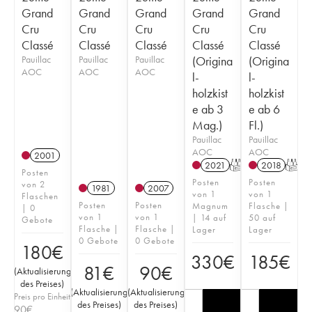
Grand
Grand
Grand
Grand
Grand
Cru
Cru
Cru
Cru
Cru
Classé
Classé
Classé
Classé
Classé
Pauillac
Pauillac
Pauillac
(Origina
(Origina
AOC
AOC
AOC
l-
l-
holzkist
holzkist
e ab 3
e ab 6
Mag.)
Fl.)
Pauillac
Pauillac
AOC
AOC
2001
2021
T
2018
T
Posten
Posten
Posten
von 2
1981
2007
von 1
von 1
Flaschen
Posten
Posten
Magnum
Flasche |
| 0
von 1
von 1
| 14 auf
50 auf
Gebote
Flasche |
Flasche |
Lager
Lager
0 Gebote
0 Gebote
180
€
330
€
185
€
81
€
90
€
(
Aktualisierung
des Preises
)
(
Aktualisierung
(
Aktualisierung
Preis pro Einheit
des Preises
)
des Preises
)
90
€