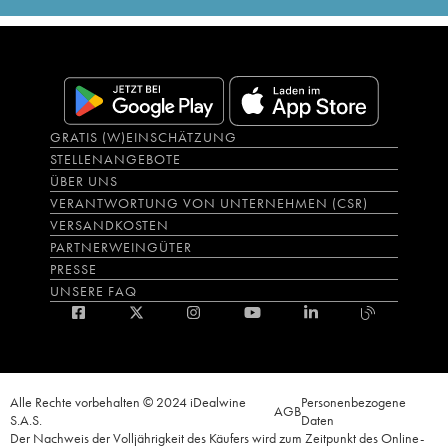
GRATIS (W)EINSCHÄTZUNG
STELLENANGEBOTE
ÜBER UNS
VERANTWORTUNG VON UNTERNEHMEN (CSR)
VERSANDKOSTEN
PARTNERWEINGÜTER
PRESSE
UNSERE FAQ
Alle Rechte vorbehalten © 2024 iDealwine
Personenbezogene
AGB
S.A.S.
Daten
Der Nachweis der Volljährigkeit des Käufers wird zum Zeitpunkt des Online-