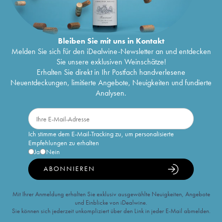
Bleiben Sie mit uns in Kontakt
Melden Sie sich für den iDealwine-Newsletter an und entdecken
Sie unsere exklusiven Weinschätze!
Erhalten Sie direkt in Ihr Postfach handverlesene
Neuentdeckungen, limitierte Angebote, Neuigkeiten und fundierte
Analysen.
Ich stimme dem E-Mail-Tracking zu, um personalisierte
Empfehlungen zu erhalten
Ja
Nein
ABONNIEREN
Mit Ihrer Anmeldung erhalten Sie exklusiv ausgewählte Neuigkeiten, Angebote
und Einblicke von iDealwine.
Sie können sich jederzeit unkompliziert über den Link in jeder E-Mail abmelden.