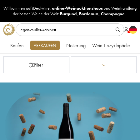
Willkommen auf iDealwine,
online-Weinauktionshaus
und
Weinhandlung
der besten Weine der Welt:
Burgund
,
Bordeaux
,
Champagne
...
Kaufen
Notierung
Wein-Enzyklopädie
VERKAUFEN
Filter