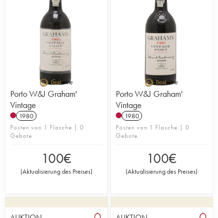
Porto W&J Graham'
Porto W&J Graham'
Vintage
Vintage
1980
1980
Posten von 1 Flasche | 0
Posten von 1 Flasche | 0
Gebote
Gebote
100
€
100
€
(
Aktualisierung des Preises
)
(
Aktualisierung des Preises
)
AUKTION
AUKTION