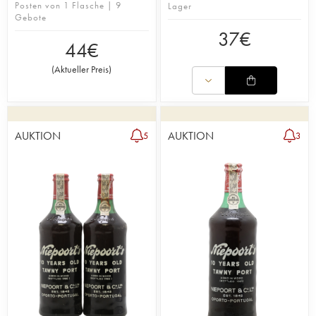
Posten von 1 Flasche | 9
Lager
Gebote
37
€
44
€
(
Aktueller Preis
)
AUKTION
AUKTION
5
3