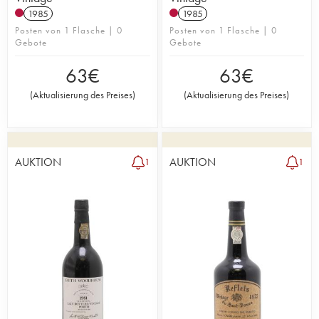
1985
1985
Posten von 1 Flasche | 0
Posten von 1 Flasche | 0
Gebote
Gebote
63
€
63
€
(
Aktualisierung des Preises
)
(
Aktualisierung des Preises
)
AUKTION
AUKTION
1
1