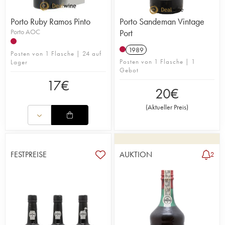
Porto Ruby Ramos Pinto
Porto Sandeman Vintage
Porto AOC
Port
1989
Posten von 1 Flasche | 24 auf
Posten von 1 Flasche | 1
Lager
Gebot
17
€
20
€
(
Aktueller Preis
)
FESTPREISE
AUKTION
2