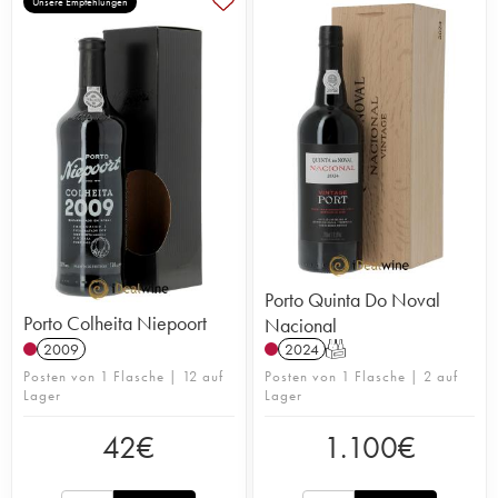
Unsere Empfehlungen
Porto Quinta Do Noval
Porto Colheita Niepoort
Nacional
2009
2024
T
Posten von 1 Flasche | 12 auf
Posten von 1 Flasche | 2 auf
Lager
Lager
42
€
1.100
€