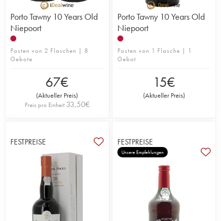
Porto Tawny 10 Years Old
Porto Tawny 10 Years Old
Niepoort
Niepoort
Posten von 2 Flaschen | 8
Posten von 1 Flasche | 1
Gebote
Gebot
67
€
15
€
(
Aktueller Preis
)
(
Aktueller Preis
)
33,50
€
Preis pro Einheit
FESTPREISE
FESTPREISE
Unsere Empfehlungen