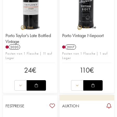
Porto Taylor's Late Bottled
Porto Vintage Niepoort
Vintage
2020
2017
Posten von 1 Flasche | 11 auf
Posten von 1 Flasche | 1 auf
Lager
Lager
24
€
110
€
FESTPREISE
AUKTION