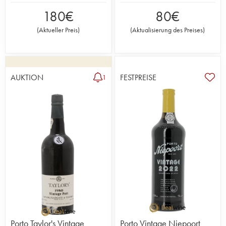
180
€
80
€
(
Aktueller Preis
)
(
Aktualisierung des Preises
)
AUKTION
FESTPREISE
1
Porto Taylor's Vintage
Porto Vintage Niepoort