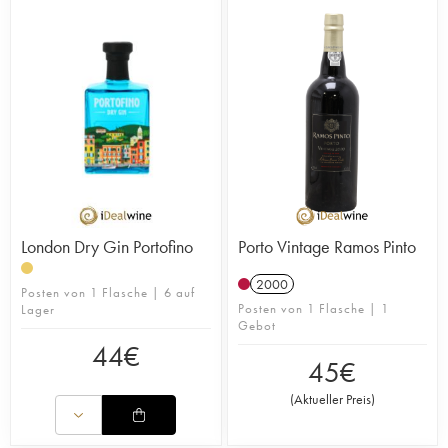
London Dry Gin Portofino
Porto Vintage Ramos Pinto
2000
Posten von 1 Flasche | 6 auf
Posten von 1 Flasche | 1
Lager
Gebot
44
€
45
€
(
Aktueller Preis
)