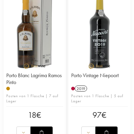
Porto Blanc Lagrima Ramos
Porto Vintage Niepoort
Pinto
2019
Posten von 1 Flasche | 7 auf
Posten von 1 Flasche | 5 auf
Lager
Lager
18
€
97
€