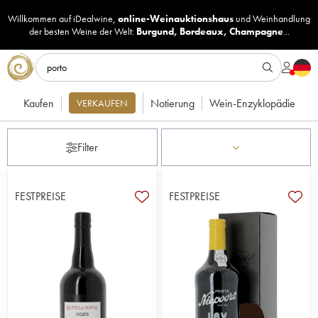
Willkommen auf iDealwine,
online-Weinauktionshaus
und
Weinhandlung
der besten Weine der Welt:
Burgund
,
Bordeaux
,
Champagne
...
Kaufen
Notierung
Wein-Enzyklopädie
VERKAUFEN
Filter
FESTPREISE
FESTPREISE