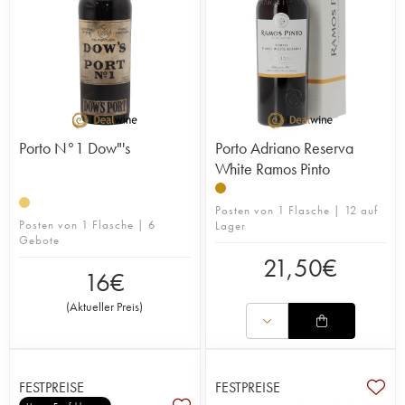
Porto N°1 Dow"'s
Porto Adriano Reserva
White Ramos Pinto
Posten von 1 Flasche | 12 auf
Posten von 1 Flasche | 6
Lager
Gebote
21,50
€
16
€
(
Aktueller Preis
)
FESTPREISE
FESTPREISE