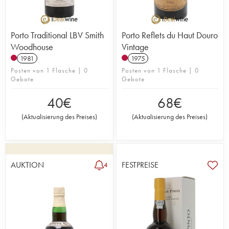
Porto Traditional LBV Smith
Porto Reflets du Haut Douro
Woodhouse
Vintage
1981
1975
Posten von 1 Flasche | 0
Posten von 1 Flasche | 0
Gebote
Gebote
40
€
68
€
(
Aktualisierung des Preises
)
(
Aktualisierung des Preises
)
AUKTION
FESTPREISE
4