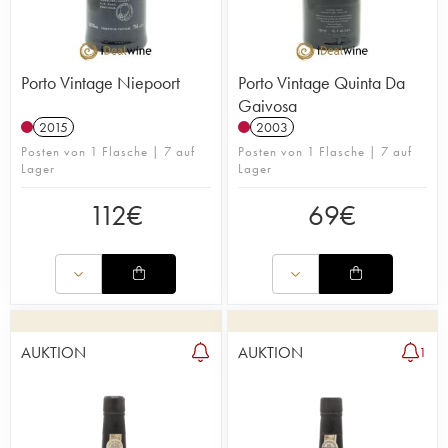
Porto Vintage Niepoort
Porto Vintage Quinta Da
Gaivosa
2015
2003
Posten von 1 Flasche | 7 auf
Posten von 1 Flasche | 7 auf
Lager
Lager
112
€
69
€
AUKTION
AUKTION
1