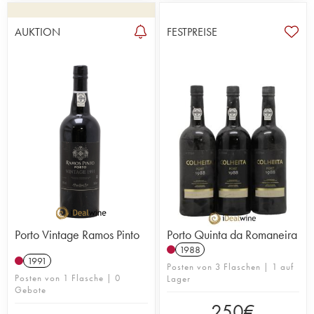
AUKTION
FESTPREISE
Porto Vintage Ramos Pinto
Porto Quinta da Romaneira
1988
1991
Posten von 3 Flaschen | 1 auf
Posten von 1 Flasche | 0
Lager
Gebote
250
€