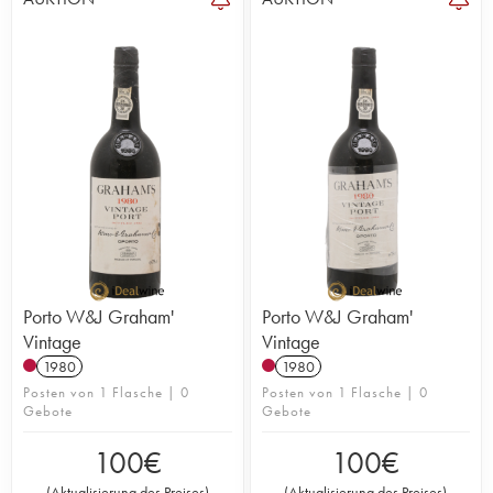
Porto W&J Graham'
Porto W&J Graham'
Vintage
Vintage
1980
1980
Posten von 1 Flasche | 0
Posten von 1 Flasche | 0
Gebote
Gebote
100
€
100
€
(
Aktualisierung des Preises
)
(
Aktualisierung des Preises
)