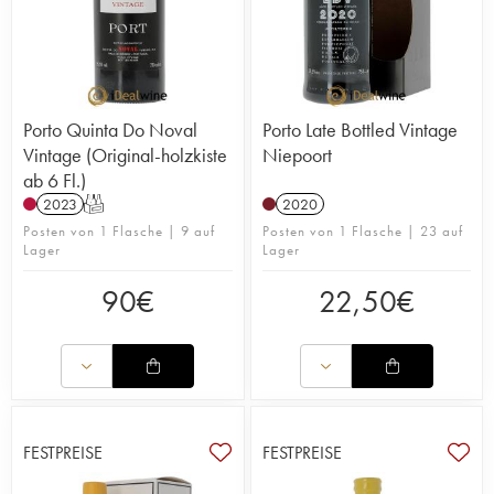
Porto Quinta Do Noval
Porto Late Bottled Vintage
Vintage (Original-holzkiste
Niepoort
ab 6 Fl.)
2023
T
2020
Posten von 1 Flasche | 9 auf
Posten von 1 Flasche | 23 auf
Lager
Lager
90
€
22,50
€
FESTPREISE
FESTPREISE