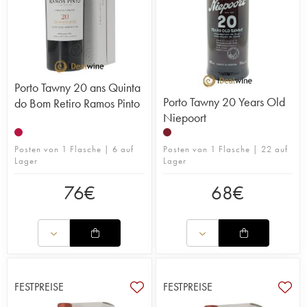
Porto Tawny 20 ans Quinta
Porto Tawny 20 Years Old
do Bom Retiro Ramos Pinto
Niepoort
Posten von 1 Flasche | 6 auf
Posten von 1 Flasche | 22 auf
Lager
Lager
76
€
68
€
FESTPREISE
FESTPREISE