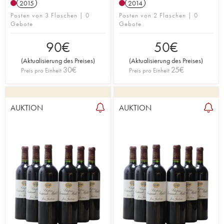
2015
2014
Posten von 3 Flaschen | 0
Posten von 2 Flaschen | 0
Gebote
Gebote
90
€
50
€
(
Aktualisierung des Preises
)
(
Aktualisierung des Preises
)
30
€
25
€
Preis pro Einheit
Preis pro Einheit
AUKTION
AUKTION