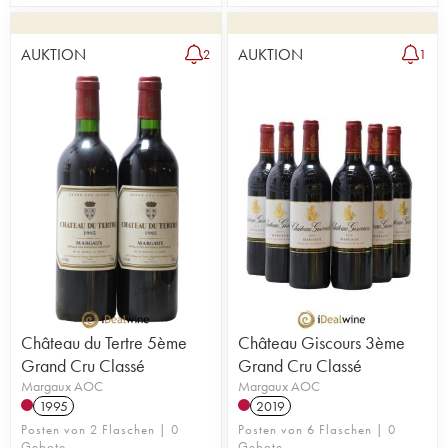
AUKTION
AUKTION
2
1
Château du Tertre 5ème
Château Giscours 3ème
Grand Cru Classé
Grand Cru Classé
Margaux AOC
Margaux AOC
1995
2019
Posten von 2 Flaschen | 0
Posten von 6 Flaschen | 0
Gebote
Gebote