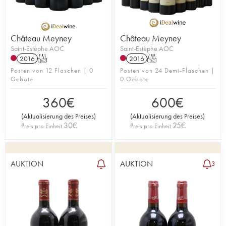
Château Meyney
Château Meyney
Saint-Estèphe AOC
Saint-Estèphe AOC
2016
T
2016
T
Posten von 12 Flaschen | 0
Posten von 24 Demi-Flaschen |
Gebote
0 Gebote
360
€
600
€
(
Aktualisierung des Preises
)
(
Aktualisierung des Preises
)
30
€
25
€
Preis pro Einheit
Preis pro Einheit
AUKTION
AUKTION
3