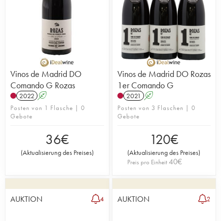
Vinos de Madrid DO
Vinos de Madrid DO Rozas
Comando G Rozas
1er Comando G
2022
A
2021
A
Posten von 1 Flasche | 0
Posten von 3 Flaschen | 0
Gebote
Gebote
36
€
120
€
(
Aktualisierung des Preises
)
(
Aktualisierung des Preises
)
40
€
Preis pro Einheit
AUKTION
AUKTION
4
2