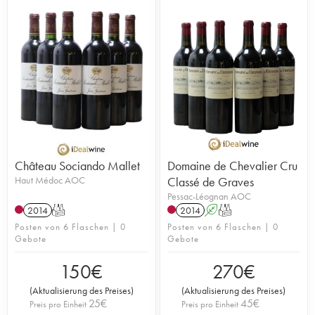
Château Sociando Mallet
Domaine de Chevalier Cru
Haut Médoc AOC
Classé de Graves
Pessac-Léognan AOC
2014
T
2014
A
T
Posten von 6 Flaschen | 0
Posten von 6 Flaschen | 0
Gebote
Gebote
150
€
270
€
(
Aktualisierung des Preises
)
(
Aktualisierung des Preises
)
25
€
45
€
Preis pro Einheit
Preis pro Einheit