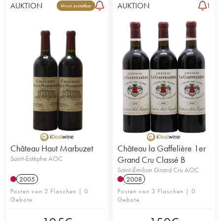
AUKTION
AUKTION
1
Mwst. erstattbar
Château Haut Marbuzet
Château la Gaffelière 1er
Saint-Estèphe AOC
Grand Cru Classé B
Saint-Émilion Grand Cru AOC
2005
2008
Posten von 2 Flaschen | 0
Posten von 3 Flaschen | 0
Gebote
Gebote