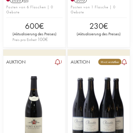
Posten von 6 Flaschen | 0
Posten von 1 Flasche | 0
Gebote
Gebote
600
€
230
€
(
Aktualisierung des Preises
)
(
Aktualisierung des Preises
)
100
€
Preis pro Einheit
AUKTION
AUKTION
1
Mwst. erstattbar