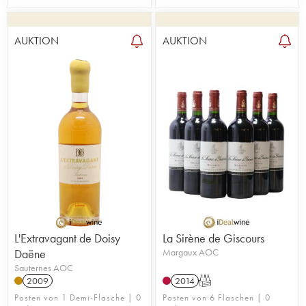
AUKTION
AUKTION
L'Extravagant de Doisy
La Sirène de Giscours
Daëne
Margaux AOC
Sauternes AOC
2009
2014
T
Posten von 1 Demi-Flasche | 0
Posten von 6 Flaschen | 0