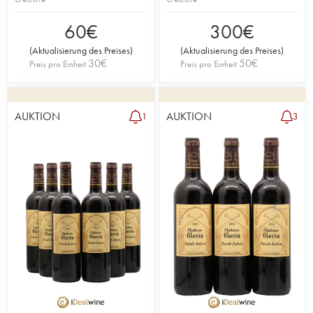
60
€
300
€
(
Aktualisierung des Preises
)
(
Aktualisierung des Preises
)
30
€
50
€
Preis pro Einheit
Preis pro Einheit
AUKTION
AUKTION
1
3