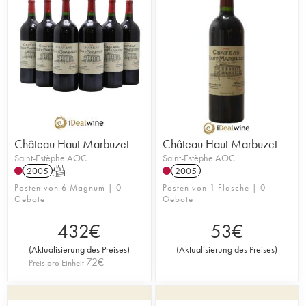
Château Haut Marbuzet
Château Haut Marbuzet
Saint-Estèphe AOC
Saint-Estèphe AOC
2005
T
2005
Posten von 6 Magnum | 0
Posten von 1 Flasche | 0
Gebote
Gebote
432
€
53
€
(
Aktualisierung des Preises
)
(
Aktualisierung des Preises
)
72
€
Preis pro Einheit