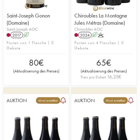
Saint-Joseph Gonon
Chiroubles La Montagne
(Domaine)
Jules Métras (Domaine)
Saint-Joseph AOC
Chiroubles AOC
2017
A
2024
A
K
Posten von 1 Flasche | 0
Posten von 4 Flaschen | 0
Gebote
Gebote
80
€
65
€
(
Aktualisierung des Preises
)
(
Aktualisierung des Preises
)
16,25
€
Preis pro Einheit
AUKTION
AUKTION
Mwst. erstattbar
Mwst. erstattbar