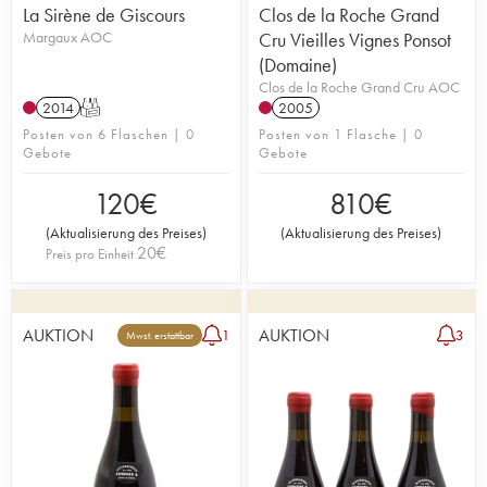
La Sirène de Giscours
Clos de la Roche Grand
Margaux AOC
Cru Vieilles Vignes Ponsot
(Domaine)
Clos de la Roche Grand Cru AOC
2014
T
2005
Posten von 6 Flaschen | 0
Posten von 1 Flasche | 0
Gebote
Gebote
120
€
810
€
(
Aktualisierung des Preises
)
(
Aktualisierung des Preises
)
20
€
Preis pro Einheit
AUKTION
AUKTION
1
3
Mwst. erstattbar