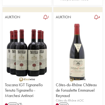
AUKTION
AUKTION
1
4
Toscana IGT Tignanello
Côtes-du-Rhône Château
Tenuta Tignanello -
de Fonsalette Emmanuel
Marchesi Antinori
Reynaud
Côtes-du-Rhône AOC
2020
T
2010