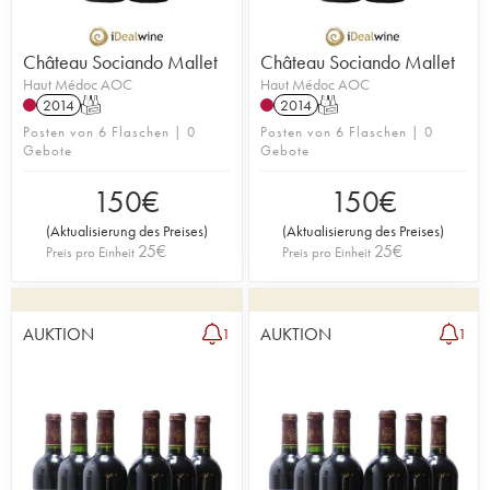
Château Sociando Mallet
Château Sociando Mallet
Haut Médoc AOC
Haut Médoc AOC
2014
T
2014
T
Posten von 6 Flaschen | 0
Posten von 6 Flaschen | 0
Gebote
Gebote
150
€
150
€
(
Aktualisierung des Preises
)
(
Aktualisierung des Preises
)
25
€
25
€
Preis pro Einheit
Preis pro Einheit
AUKTION
AUKTION
1
1