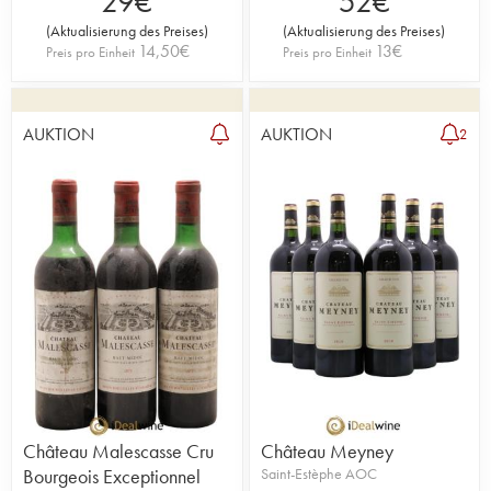
29
€
52
€
(
Aktualisierung des Preises
)
(
Aktualisierung des Preises
)
14,50
€
13
€
Preis pro Einheit
Preis pro Einheit
AUKTION
AUKTION
2
Château Malescasse Cru
Château Meyney
Bourgeois Exceptionnel
Saint-Estèphe AOC