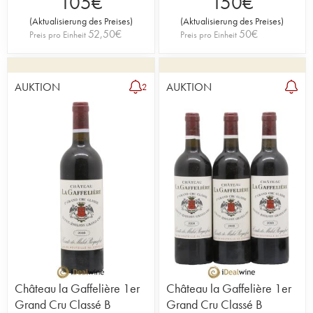
105
€
150
€
(
Aktualisierung des Preises
)
(
Aktualisierung des Preises
)
52,50
€
50
€
Preis pro Einheit
Preis pro Einheit
AUKTION
AUKTION
2
Château la Gaffelière 1er
Château la Gaffelière 1er
Grand Cru Classé B
Grand Cru Classé B