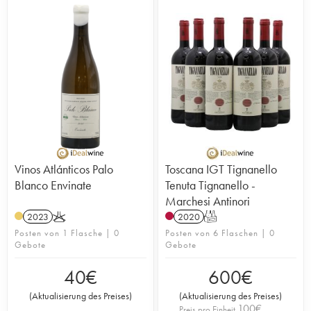
Vinos Atlánticos Palo
Toscana IGT Tignanello
Blanco Envinate
Tenuta Tignanello -
Marchesi Antinori
2023
K
2020
T
Posten von 1 Flasche | 0
Posten von 6 Flaschen | 0
Gebote
Gebote
40
€
600
€
(
Aktualisierung des Preises
)
(
Aktualisierung des Preises
)
100
€
Preis pro Einheit