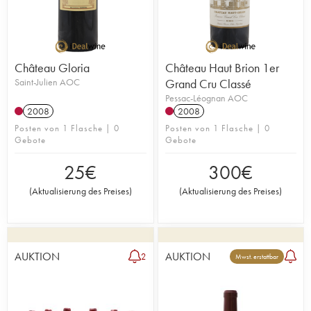
Château Gloria
Château Haut Brion 1er
Saint-Julien AOC
Grand Cru Classé
Pessac-Léognan AOC
2008
2008
Posten von 1 Flasche | 0
Posten von 1 Flasche | 0
Gebote
Gebote
25
€
300
€
(
Aktualisierung des Preises
)
(
Aktualisierung des Preises
)
AUKTION
AUKTION
2
Mwst. erstattbar