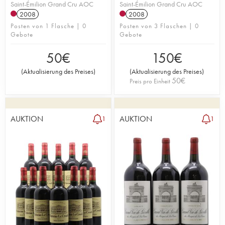
Saint-Émilion Grand Cru AOC
Saint-Émilion Grand Cru AOC
2008
2008
Posten von 1 Flasche | 0
Posten von 3 Flaschen | 0
Gebote
Gebote
50
€
150
€
(
Aktualisierung des Preises
)
(
Aktualisierung des Preises
)
50
€
Preis pro Einheit
AUKTION
AUKTION
1
1