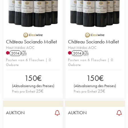
Château Sociando Mallet
Château Sociando Mallet
Haut Médoc AOC
Haut Médoc AOC
2014
T
2014
T
Posten von 6 Flaschen | 0
Posten von 6 Flaschen | 0
Gebote
Gebote
150
€
150
€
(
Aktualisierung des Preises
)
(
Aktualisierung des Preises
)
25
€
25
€
Preis pro Einheit
Preis pro Einheit
AUKTION
AUKTION