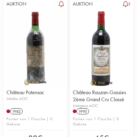
AUKTION
AUKTION
3
Château Potensac
Château Rauzan-Gassies
Médoc AOC
2ème Grand Cru Classé
Margaux AOC
1982
1995
Posten von 1 Flasche | 0
Posten von 1 Flasche | 0
Gebote
Gebote