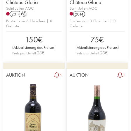
Château Gloria
Château Gloria
Saint-Julien AOC
Saint-Julien AOC
2014
T
2014
Posten von 6 Flaschen | 0
Posten von 3 Flaschen | 0
Gebote
Gebote
150
€
75
€
(
Aktualisierung des Preises
)
(
Aktualisierung des Preises
)
25
€
25
€
Preis pro Einheit
Preis pro Einheit
AUKTION
AUKTION
5
3