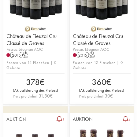
Château de Fieuzal Cru
Château de Fieuzal Cru
Classé de Graves
Classé de Graves
Pessac-Léognan AOC
Pessac-Léognan AOC
2015
T
2015
T
Posten von 12 Flaschen | 0
Posten von 12 Flaschen | 0
Gebote
Gebote
378
€
360
€
(
Aktualisierung des Preises
)
(
Aktualisierung des Preises
)
31,50
€
30
€
Preis pro Einheit
Preis pro Einheit
AUKTION
AUKTION
1
3