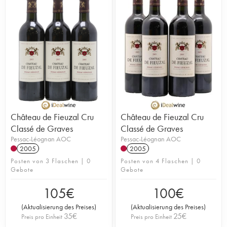
Château de Fieuzal Cru
Château de Fieuzal Cru
Classé de Graves
Classé de Graves
Pessac-Léognan AOC
Pessac-Léognan AOC
2005
2005
Posten von 3 Flaschen | 0
Posten von 4 Flaschen | 0
Gebote
Gebote
105
€
100
€
(
Aktualisierung des Preises
)
(
Aktualisierung des Preises
)
35
€
25
€
Preis pro Einheit
Preis pro Einheit