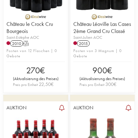
Château le Crock Cru
Château Léoville Las Cases
Bourgeois
2ème Grand Cru Classé
Saint-Estèphe AOC
Saint-Julien AOC
2010
T
2015
Posten von 12 Flaschen | 0
Posten von 3 Magnum | 0
Gebote
Gebote
270
€
900
€
(
Aktualisierung des Preises
)
(
Aktualisierung des Preises
)
22,50
€
300
€
Preis pro Einheit
Preis pro Einheit
AUKTION
AUKTION