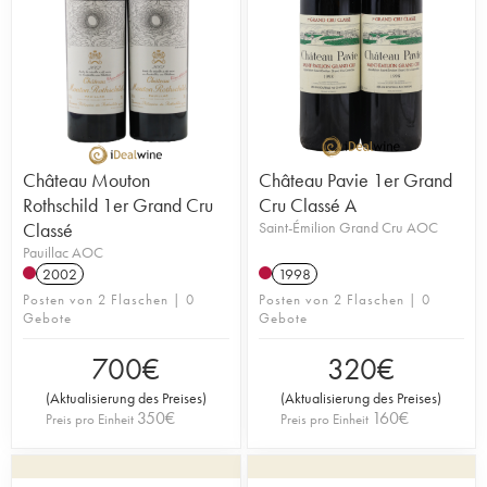
Château Mouton
Château Pavie 1er Grand
Rothschild 1er Grand Cru
Cru Classé A
Classé
Saint-Émilion Grand Cru AOC
Pauillac AOC
2002
1998
Posten von 2 Flaschen | 0
Posten von 2 Flaschen | 0
Gebote
Gebote
700
€
320
€
(
Aktualisierung des Preises
)
(
Aktualisierung des Preises
)
350
€
160
€
Preis pro Einheit
Preis pro Einheit