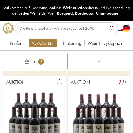
Willkommen auf iDealwine,
online-Weinauktionshaus
und
Weinhandlung
der besten Weine der Welt:
Burgund
,
Bordeaux
,
Champagne
...
Kaufen
Notierung
Wein-Enzyklopädie
VERKAUFEN
Filter
2
AUKTION
AUKTION
1