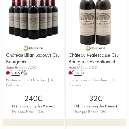
Château Lilian Ladouys Cru
Château Malescasse Cru
Bourgeois
Bourgeois Exceptionnel
Saint-Estèphe AOC
Haut Médoc AOC
2016
T
1973
Posten von 12 Flaschen | 0
Posten von 2 Flaschen | 0
Gebote
Gebote
240
€
32
€
(
Aktualisierung des Preises
)
(
Aktualisierung des Preises
)
20
€
16
€
Preis pro Einheit
Preis pro Einheit