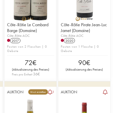
Côte-Rôtie Le Combard
Côte-Rôtie Pirate Jean-Luc
Barge (Domaine)
Jamet (Domaine)
Côte-Rôtie AOC
Côte-Rôtie AOC
2017
2020
Posten von 2 Flaschen | 0
Posten von 1 Flasche | 0
Gebote
Gebote
72
€
90
€
(
Aktualisierung des Preises
)
(
Aktualisierung des Preises
)
36
€
Preis pro Einheit
AUKTION
AUKTION
3
1
Mwst. erstattbar