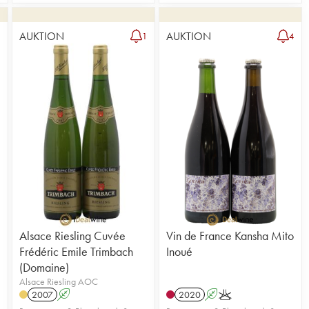
AUKTION
AUKTION
1
1
4
Alsace Riesling Cuvée
Vin de France Kansha Mito
Frédéric Emile Trimbach
Inoué
(Domaine)
Alsace Riesling AOC
2007
A
2020
A
K