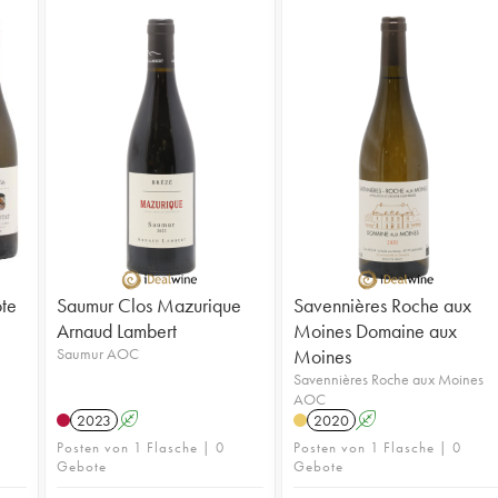
te
Saumur Clos Mazurique
Savennières Roche aux
Arnaud Lambert
Moines Domaine aux
Saumur AOC
Moines
Savennières Roche aux Moines
AOC
2023
A
2020
A
Posten von 1 Flasche | 0
Posten von 1 Flasche | 0
Gebote
Gebote