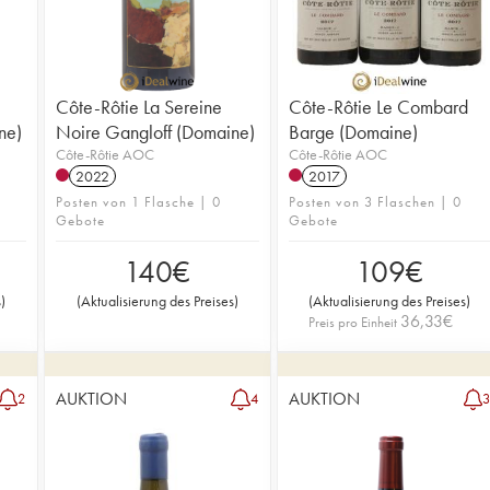
Côte-Rôtie La Sereine
Côte-Rôtie Le Combard
ne)
Noire Gangloff (Domaine)
Barge (Domaine)
Côte-Rôtie AOC
Côte-Rôtie AOC
2022
2017
Posten von 1 Flasche | 0
Posten von 3 Flaschen | 0
Gebote
Gebote
140
€
109
€
s
)
(
Aktualisierung des Preises
)
(
Aktualisierung des Preises
)
36,33
€
Preis pro Einheit
AUKTION
AUKTION
2
4