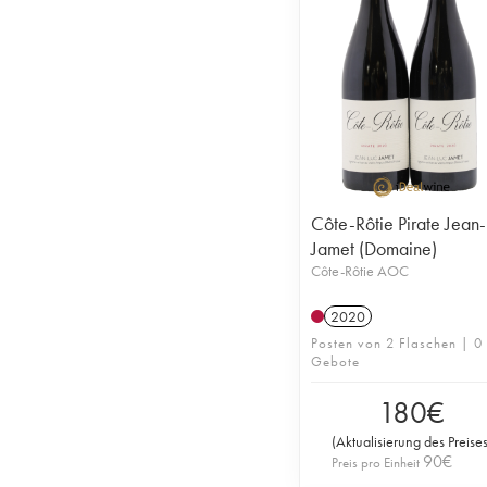
Côte-Rôtie Pirate Jean-
Jamet (Domaine)
Côte-Rôtie AOC
2020
Posten von 2 Flaschen | 0
Gebote
180
€
(
Aktualisierung des Preise
90
€
Preis pro Einheit