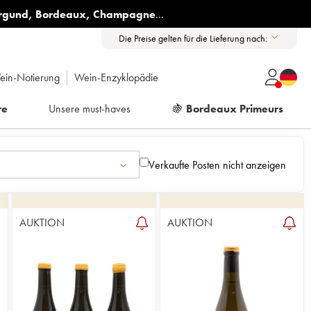
rgund
,
Bordeaux
,
Champagne
...
Die Preise gelten für die Lieferung nach:
ein-Notierung
Wein-Enzyklopädie
re
Unsere must-haves
🍇
Bordeaux Primeurs
Verkaufte Posten nicht anzeigen
AUKTION
AUKTION