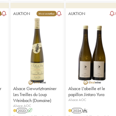
AUKTION
AUKTION
Mwst. erstattbar
r
Alsace Gewurtztraminer
Alsace L'abeille et le
Les Treilles du Loup
papillon Jintaro Yura
Weinbach (Domaine)
Alsace AOC
Alsace AOC
2023
A
2024
K