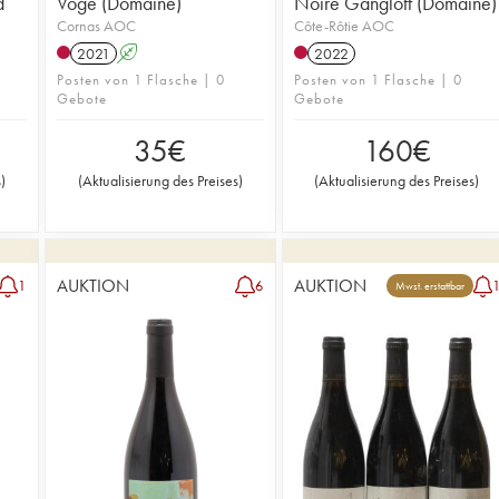
d
Voge (Domaine)
Noire Gangloff (Domaine)
Cornas AOC
Côte-Rôtie AOC
2021
A
2022
Posten von 1 Flasche | 0
Posten von 1 Flasche | 0
Gebote
Gebote
35
€
160
€
s
)
(
Aktualisierung des Preises
)
(
Aktualisierung des Preises
)
AUKTION
AUKTION
1
6
Mwst. erstattbar