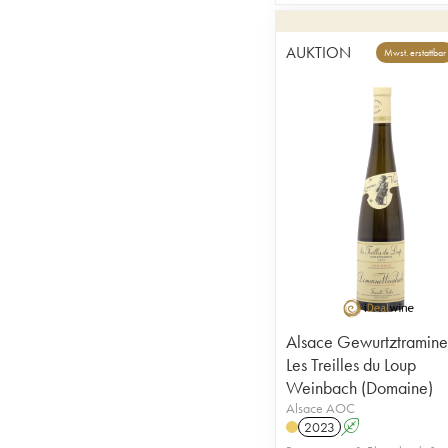
AUKTION
Mwst. erstattbar
Alsace Gewurtztramine
Les Treilles du Loup
Weinbach (Domaine)
Alsace AOC
2023
A