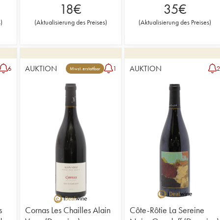
18
€
35
€
s
)
(
Aktualisierung des Preises
)
(
Aktualisierung des Preises
)
AUKTION
AUKTION
6
1
Mwst. erstattbar
s
Cornas Les Chailles Alain
Côte-Rôtie La Sereine