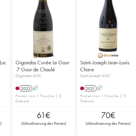
Luc
Gigondas Cuvée Le Gour
Saint-Joseph Jean-Louis
.7 Gour de Chaulé
Chave
Gigondas AOC
Saint-Joseph AOC
2023
A
2021
A
Posten von 1 Flasche | 0
Posten von 1 Flasche | 0
Gebote
Gebote
61
€
70
€
s
)
(
Aktualisierung des Preises
)
(
Aktualisierung des Preises
)