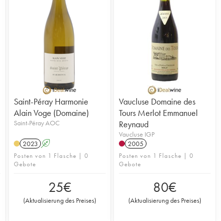
Saint-Péray Harmonie
Vaucluse Domaine des
Alain Voge (Domaine)
Tours Merlot Emmanuel
Saint-Péray AOC
Reynaud
Vaucluse IGP
2023
A
2005
Posten von 1 Flasche | 0
Posten von 1 Flasche | 0
Gebote
Gebote
25
€
80
€
(
Aktualisierung des Preises
)
(
Aktualisierung des Preises
)