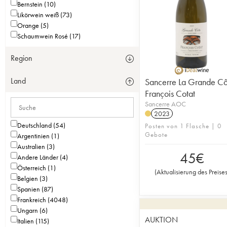
Bernstein (10)
Likörwein weiß (73)
Orange (5)
Schaumwein Rosé (17)
Region
Land
Sancerre La Grande Cô
François Cotat
Sancerre AOC
2023
Deutschland (54)
Posten von 1 Flasche | 0
Gebote
Argentinien (1)
Australien (3)
45
€
Andere Länder (4)
Österreich (1)
(
Aktualisierung des Preise
Belgien (3)
Spanien (87)
Frankreich (4048)
Ungarn (6)
AUKTION
Italien (115)