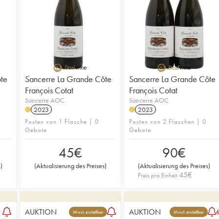
te
Sancerre La Grande Côte
Sancerre La Grande Côte
François Cotat
François Cotat
Sancerre AOC
Sancerre AOC
2023
2023
Posten von 1 Flasche | 0
Posten von 2 Flaschen | 0
Gebote
Gebote
45
€
90
€
s
)
(
Aktualisierung des Preises
)
(
Aktualisierung des Preises
)
45
€
Preis pro Einheit
AUKTION
AUKTION
Mwst. erstattbar
Mwst. erstattbar