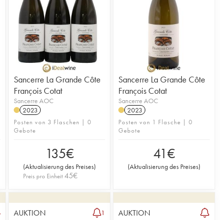
Sancerre La Grande Côte
Sancerre La Grande Côte
François Cotat
François Cotat
Sancerre AOC
Sancerre AOC
2023
2023
Posten von 3 Flaschen | 0
Posten von 1 Flasche | 0
Gebote
Gebote
135
€
41
€
(
Aktualisierung des Preises
)
(
Aktualisierung des Preises
)
45
€
Preis pro Einheit
AUKTION
AUKTION
6
1