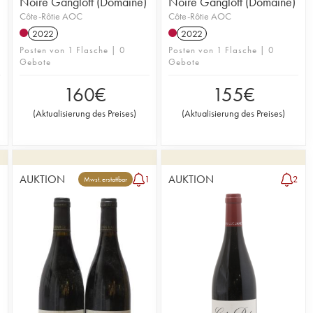
Noire Gangloff (Domaine)
Noire Gangloff (Domaine)
Côte-Rôtie AOC
Côte-Rôtie AOC
2022
2022
Posten von 1 Flasche | 0
Posten von 1 Flasche | 0
Gebote
Gebote
160
€
155
€
(
Aktualisierung des Preises
)
(
Aktualisierung des Preises
)
AUKTION
AUKTION
1
1
2
Mwst. erstattbar