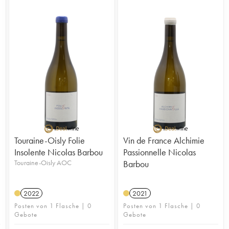
Touraine-Oisly Folie
Vin de France Alchimie
Insolente Nicolas Barbou
Passionnelle Nicolas
Touraine-Oisly AOC
Barbou
2022
2021
Posten von 1 Flasche | 0
Posten von 1 Flasche | 0
Gebote
Gebote