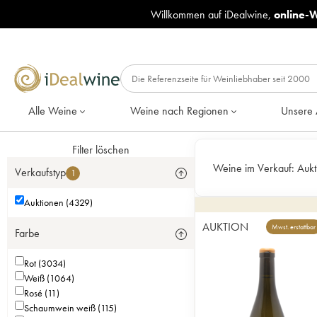
Willkommen auf iDealwine,
online-
Alle Weine
Weine nach Regionen
Unsere 
Filter löschen
Weine im Verkauf:
Aukt
Verkaufstyp
1
Auktionen (4329)
AUKTION
Mwst. erstattbar
Farbe
Rot (3034)
Weiß (1064)
Rosé (11)
Schaumwein weiß (115)