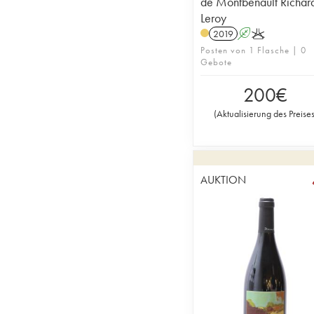
de Montbenault Richar
Leroy
2019
A
K
Posten von 1 Flasche | 0
Gebote
200
€
(
Aktualisierung des Preise
AUKTION