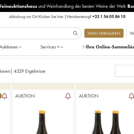
Weinauktionshaus
und
Weinhandlung der besten Weine der Welt:
Bu
Abholung vor Ort
Klicken Sie hier
|
Weinberatung?
+33 1 56 05 86 10
W
WEIN VERKAUFEN
Auktionen
Services +
✨
Ihre Online-Sommeliè
ionen
|
4329 Ergebnisse
AUKTION
AUKTION