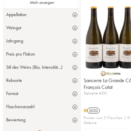
Mehr anzeigen
Appellation
Weingut
Jahrgang
Preis pro Flakon
Stil des Weins (Bio, Intensität...)
Sancerre La Grande Cô
Rebsorte
François Cotat
Sancerre AOC
Format
Flaschenanzahl
2023
Posten von 3 Flaschen | 0
Bewertung
Gebote