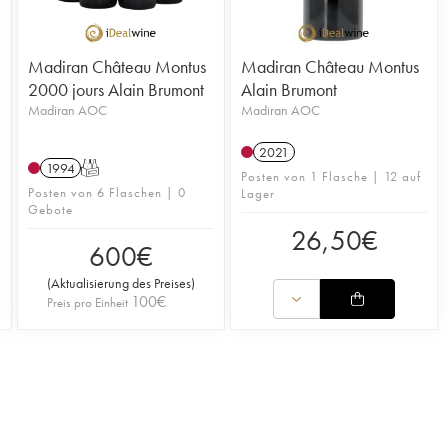
Madiran Château Montus
Madiran Château Montus
2000 jours Alain Brumont
Alain Brumont
Madiran AOC
Madiran AOC
2021
1994
T
Posten von 1 Flasche | 12 auf
Posten von 6 Flaschen | 0
Lager
Gebote
26,50
€
600
€
(
Aktualisierung des Preises
)
100
€
Preis pro Einheit