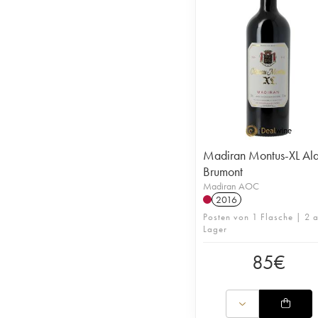
Madiran Montus-XL Ala
Brumont
Madiran AOC
2016
Posten von 1 Flasche | 2 a
Lager
85
€