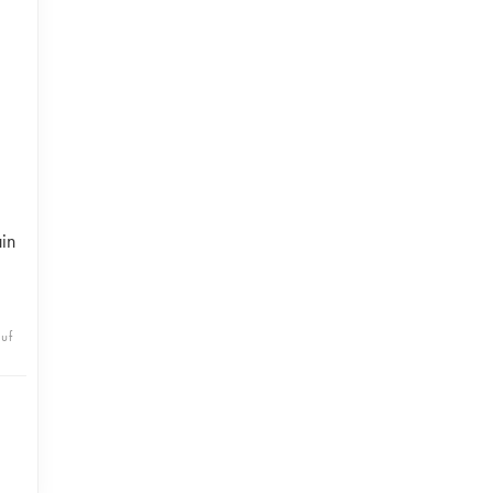
in
uf