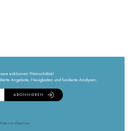
nsere exklusiven Weinschätze!
itierte Angebote, Neuigkeiten und fundierte Analysen.
ABONNIEREN
licke von iDealwine.