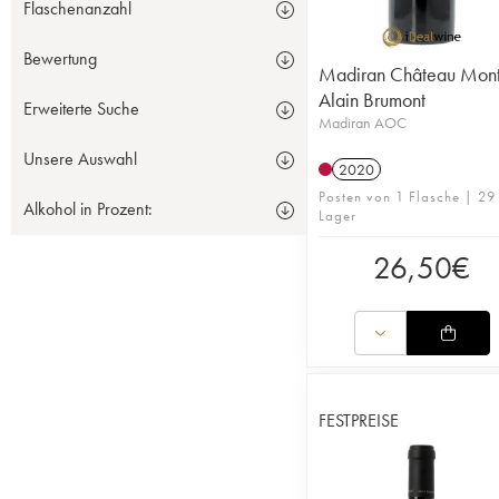
Flaschenanzahl
Bewertung
Madiran Château Mont
Alain Brumont
Erweiterte Suche
Madiran AOC
Unsere Auswahl
2020
Posten von 1 Flasche | 29
Alkohol in Prozent:
Lager
26,50
€
FESTPREISE