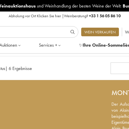
Weinauktionshaus
und
Weinhandlung der besten Weine der Welt:
Bu
Abholung vor Ort
Klicken Sie hier
|
Weinberatung?
+33 1 56 05 86 10
W
WEIN VERKAUFEN
Auktionen
Services +
✨
Ihre Online-Sommeliè
tus
|
6 Ergebnisse
MON
Der Aufsc
Der Aufs
Alain Bru
von Alai
beispielh
beispie
Eigentüme
Eigentüme
Alain Bru
Alain Br