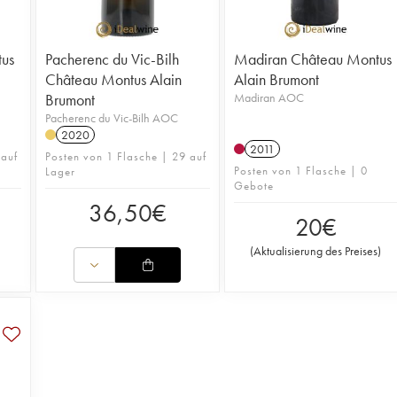
us
Pacherenc du Vic-Bilh
Madiran Château Montus
Château Montus Alain
Alain Brumont
Brumont
Madiran AOC
Pacherenc du Vic-Bilh AOC
2020
2011
 auf
Posten von 1 Flasche | 29 auf
Posten von 1 Flasche | 0
Lager
Gebote
36,50
€
20
€
(
Aktualisierung des Preises
)