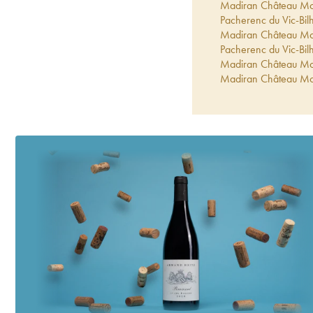
Madiran Château Mon
Pacherenc du Vic-Bil
Madiran Château Mon
Pacherenc du Vic-Bil
Madiran Château Mon
Madiran Château Mon
Madiran Château Mon
Madiran Château Mon
Madiran Château Mon
Madiran Château Mon
Pacherenc du Vic-Bil
Madiran Château Mon
Madiran Château Mon
Pacherenc du Vic-Bil
Madiran Château Mon
Pacherenc du Vic-Bil
Madiran Château Mon
Madiran Montus-XL A
Pacherenc du Vic-Bil
Madiran Château Mon
Madiran Château Mon