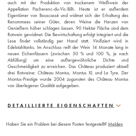
auch mit der Produktion von trockenem Weißwein der 
Appellation Pacherenc-du-Vic-Bilh. Heute ist er außerdem 
Eigentümer von Bouscassé und widmet sich der Erhaltung des 
Renommees seiner Güter, deren Weine die Herzen von 
Genießern höher schlagen lassen. 90 Hektar Fläche sind dem 
Rotwein gewidmet. Die Bewirtschaftung erfolgt integriert und die 
Lese findet vollständig per Hand statt. Vinifiziert wird in 
Edelstahltanks. Im Anschluss reift der Wein 14 Monate lang in 
neuen Eichenfässern (zwischen 50 % und 100 %, je nach 
Abfüllung) um eine außergewöhnliche Dichte und 
Geschmeidigkeit zu erreichen. Das Château produziert aktuell 
drei Rotweine: Château Montus, Montus XL und La Tyre. Der 
Montus-Prestige wurde 2004 zugunsten des Château Montus 
von überlegener Qualität aufgegeben.
DETAILLIERTE EIGENSCHAFTEN
Haben Sie ein Problem bei diesem Posten festgestellt?
Melden