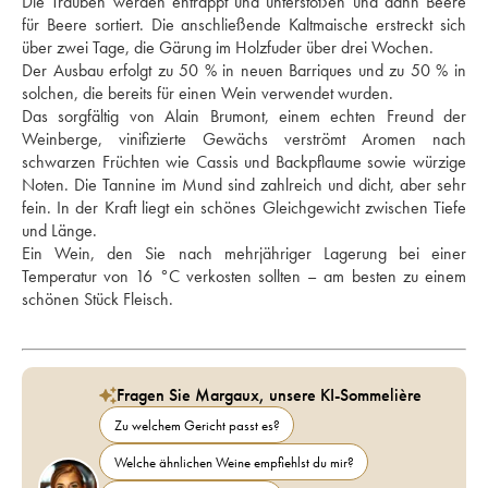
Die Trauben werden entrappt und unterstoßen und dann Beere 
für Beere sortiert. Die anschließende Kaltmaische erstreckt sich 
über zwei Tage, die Gärung im Holzfuder über drei Wochen. 
Der Ausbau erfolgt zu 50 % in neuen Barriques und zu 50 % in 
solchen, die bereits für einen Wein verwendet wurden. 
Das sorgfältig von Alain Brumont, einem echten Freund der 
Weinberge, vinifizierte Gewächs verströmt Aromen nach 
schwarzen Früchten wie Cassis und Backpflaume sowie würzige 
Noten. Die Tannine im Mund sind zahlreich und dicht, aber sehr 
fein. In der Kraft liegt ein schönes Gleichgewicht zwischen Tiefe 
und Länge. 
Ein Wein, den Sie nach mehrjähriger Lagerung bei einer 
Temperatur von 16 °C verkosten sollten – am besten zu einem 
schönen Stück Fleisch.
Fragen Sie Margaux, unsere KI-Sommelière
Zu welchem Gericht passt es?
Welche ähnlichen Weine empfiehlst du mir?