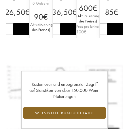
0 Gebote
600
€
26,50
€
36,50
€
85
€
90
€
(
Aktualisierung
des Preises
)
(
Aktualisierung
Preis pro Einheit
des Preises
)
100
€
Kostenloser und unbegrenzter Zugriff
auf Statistiken von über 150.000 Wein-
Notierungen
WEINNOTIERUNGSDETAILS