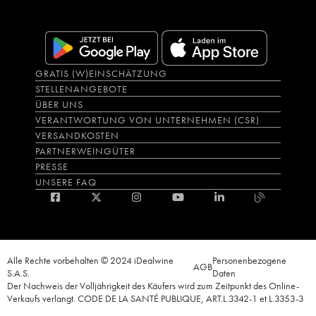
GRATIS (W)EINSCHÄTZUNG
STELLENANGEBOTE
ÜBER UNS
VERANTWORTUNG VON UNTERNEHMEN (CSR)
VERSANDKOSTEN
PARTNERWEINGÜTER
PRESSE
UNSERE FAQ
Alle Rechte vorbehalten © 2024 iDealwine
Personenbezogene
AGB
S.A.S.
Daten
Der Nachweis der Volljährigkeit des Käufers wird zum Zeitpunkt des Online-
Verkaufs verlangt. CODE DE LA SANTÉ PUBLIQUE, ART.L.3342-1 et L.3353-3