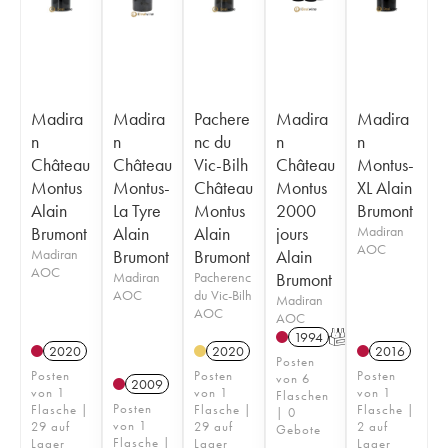
Madira
Madira
Pachere
Madira
Madira
n
n
nc du
n
n
Château
Château
Vic-Bilh
Château
Montus-
Montus
Montus-
Château
Montus
XL Alain
Alain
La Tyre
Montus
2000
Brumont
Brumont
Alain
Alain
jours
Madiran
AOC
Madiran
Brumont
Brumont
Alain
AOC
Madiran
Pacherenc
Brumont
AOC
du Vic-Bilh
Madiran
AOC
AOC
1994
T
2020
2020
2016
Posten
Posten
Posten
Posten
von 6
2009
von 1
von 1
von 1
Flaschen
Posten
Flasche |
Flasche |
Flasche |
| 0
von 1
29 auf
29 auf
2 auf
Gebote
Flasche |
Lager
Lager
Lager