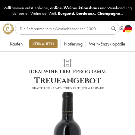
Willkommen auf iDealwine,
online-Weinauktionshaus
und
Weinhandlung
der besten Weine der Welt:
Burgund
,
Bordeaux
,
Champagne
...
Kaufen
Notierung
Wein-Enzyklopädie
VERKAUFEN
IDEALWINE-TREUEPROGRAMM
Treueangebot
Erhalten Sie Rabatt-Coupons bei jedem Einkauf!