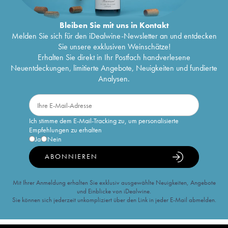
Bleiben Sie mit uns in Kontakt
Melden Sie sich für den iDealwine-Newsletter an und entdecken
Sie unsere exklusiven Weinschätze!
Erhalten Sie direkt in Ihr Postfach handverlesene
Neuentdeckungen, limitierte Angebote, Neuigkeiten und fundierte
Analysen.
Ich stimme dem E-Mail-Tracking zu, um personalisierte
Empfehlungen zu erhalten
Ja
Nein
ABONNIEREN
Mit Ihrer Anmeldung erhalten Sie exklusiv ausgewählte Neuigkeiten, Angebote
und Einblicke von iDealwine.
Sie können sich jederzeit unkompliziert über den Link in jeder E-Mail abmelden.