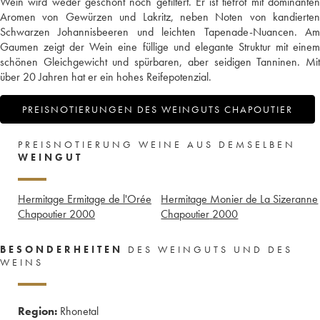
Wein wird weder geschönt noch gefiltert. Er ist tiefrot mit dominanten
Aromen von Gewürzen und Lakritz, neben Noten von kandierten
Schwarzen Johannisbeeren und leichten Tapenade-Nuancen. Am
Gaumen zeigt der Wein eine füllige und elegante Struktur mit einem
schönen Gleichgewicht und spürbaren, aber seidigen Tanninen. Mit
über 20 Jahren hat er ein hohes Reifepotenzial.
PREISNOTIERUNGEN DES WEINGUTS CHAPOUTIER
PREISNOTIERUNG WEINE AUS DEMSELBEN
WEINGUT
Hermitage Ermitage de l'Orée
Hermitage Monier de La Sizeranne
Chapoutier
2000
Chapoutier
2000
BESONDERHEITEN
DES WEINGUTS UND DES
WEINS
Region:
Rhonetal