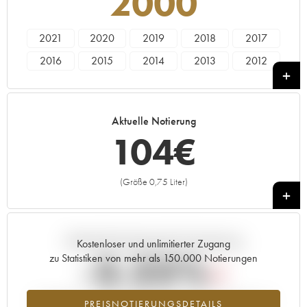
2000
2021
2020
2019
2018
2017
2016
2015
2014
2013
2012
2011
2010
2009
2008
2007
2006
2005
2004
2003
2002
Aktuelle Notierung
2001
2000
1999
1998
1997
104
€
1996
1995
1994
1993
1992
1991
1990
1989
1959
----
(Größe 0,75 Liter)
+
Aktuelle Entwicklung der Preisnotierung
Kostenloser und unlimitierter Zugang
-3.25%
zu Statistiken von mehr als 150.000 Notierungen
Preisabfall des Jahrgangs 2000 im Jahr 2026 im Vergleich zum
PREISNOTIERUNGSDETAILS