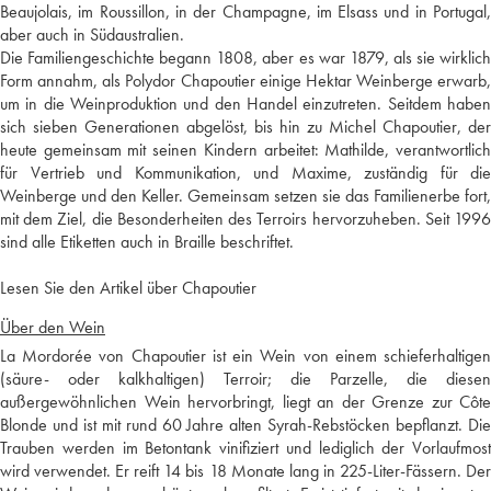
Beaujolais, im Roussillon, in der Champagne, im Elsass und in Portugal,
aber auch in Südaustralien.
Die Familiengeschichte begann 1808, aber es war 1879, als sie wirklich
Form annahm, als Polydor Chapoutier einige Hektar Weinberge erwarb,
um in die Weinproduktion und den Handel einzutreten. Seitdem haben
sich sieben Generationen abgelöst, bis hin zu Michel Chapoutier, der
heute gemeinsam mit seinen Kindern arbeitet: Mathilde, verantwortlich
für Vertrieb und Kommunikation, und Maxime, zuständig für die
Weinberge und den Keller. Gemeinsam setzen sie das Familienerbe fort,
mit dem Ziel, die Besonderheiten des Terroirs hervorzuheben. Seit 1996
sind alle Etiketten auch in Braille beschriftet.
Lesen Sie den Artikel über Chapoutier
Über den Wein
La Mordorée von Chapoutier ist ein Wein von einem schieferhaltigen
(säure- oder kalkhaltigen) Terroir; die Parzelle, die diesen
außergewöhnlichen Wein hervorbringt, liegt an der Grenze zur Côte
Blonde und ist mit rund 60 Jahre alten Syrah-Rebstöcken bepflanzt. Die
Trauben werden im Betontank vinifiziert und lediglich der Vorlaufmost
wird verwendet. Er reift 14 bis 18 Monate lang in 225-Liter-Fässern. Der