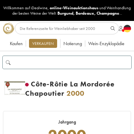
Willkommen auf iDealwine,
online-Weinauktionshaus
und
Weinhandlung
der besten Weine der Welt:
Burgund
,
Bordeaux
,
Champagne
...
Kaufen
Notierung
Wein-Enzyklopädie
VERKAUFEN
Côte-Rôtie La Mordorée
Chapoutier
2000
Jahrgang