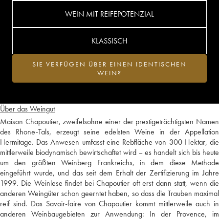
WEIN MIT REIFEPOTENZIAL
KLASSISCH
SIE VERFÜGEN ÜBER EINEN IDENTISCHEN
WEIN?
Über das Weingut
Maison Chapoutier, zweifelsohne einer der prestigeträchtigsten Namen
des Rhone-Tals, erzeugt seine edelsten Weine in der Appellation
Hermitage. Das Anwesen umfasst eine Rebfläche von 300 Hektar, die
mittlerweile biodynamisch bewirtschaftet wird – es handelt sich bis heute
um den größten Weinberg Frankreichs, in dem diese Methode
eingeführt wurde, und das seit dem Erhalt der Zertifizierung im Jahre
1999. Die Weinlese findet bei Chapoutier oft erst dann statt, wenn die
anderen Weingüter schon geerntet haben, so dass die Trauben maximal
reif sind. Das Savoir-faire von Chapoutier kommt mittlerweile auch in
anderen Weinbaugebieten zur Anwendung: In der Provence, im