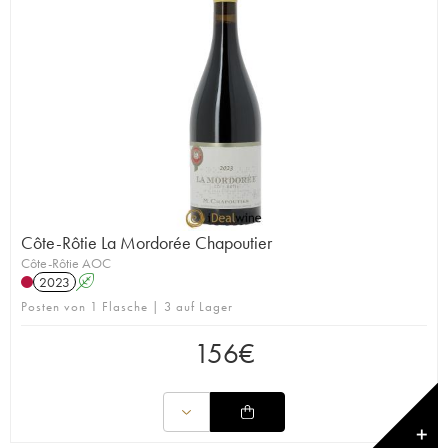
Côte-Rôtie La Mordorée Chapoutier
Côte-Rôtie AOC
2023
A
Posten von 1 Flasche | 3 auf Lager
156
€
✕