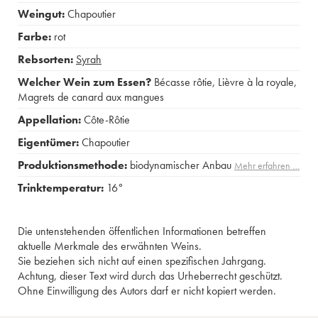
Weingut:
Chapoutier
Farbe:
rot
Rebsorten:
Syrah
Welcher Wein zum Essen?
Bécasse rôtie
,
Lièvre à la royale
,
Magrets de canard aux mangues
Appellation:
Côte-Rôtie
Eigentümer:
Chapoutier
Produktionsmethode:
biodynamischer Anbau
Mehr erfahren …
Trinktemperatur:
16°
Die untenstehenden öffentlichen Informationen betreffen
aktuelle Merkmale des erwähnten Weins.
Sie beziehen sich nicht auf einen spezifischen Jahrgang.
Achtung, dieser Text wird durch das Urheberrecht geschützt.
Ohne Einwilligung des Autors darf er nicht kopiert werden.