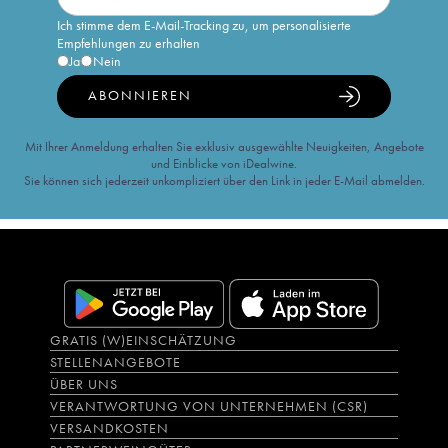
Ich stimme dem E-Mail-Tracking zu, um personalisierte
Empfehlungen zu erhalten
Ja
Nein
ABONNIEREN
Mit Ihrer Anmeldung erhalten Sie exklusiv ausgewählte Neuigkeiten, Angebote
und Einblicke von iDealwine.
Sie können sich jederzeit unkompliziert über den Link in jeder E-Mail abmelden.
GRATIS (W)EINSCHÄTZUNG
STELLENANGEBOTE
ÜBER UNS
VERANTWORTUNG VON UNTERNEHMEN (CSR)
VERSANDKOSTEN