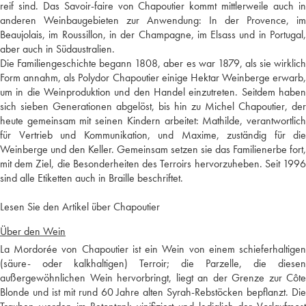
reif sind. Das Savoir-faire von Chapoutier kommt mittlerweile auch in
anderen Weinbaugebieten zur Anwendung: In der Provence, im
Beaujolais, im Roussillon, in der Champagne, im Elsass und in Portugal,
aber auch in Südaustralien.
Die Familiengeschichte begann 1808, aber es war 1879, als sie wirklich
Form annahm, als Polydor Chapoutier einige Hektar Weinberge erwarb,
um in die Weinproduktion und den Handel einzutreten. Seitdem haben
sich sieben Generationen abgelöst, bis hin zu Michel Chapoutier, der
heute gemeinsam mit seinen Kindern arbeitet: Mathilde, verantwortlich
für Vertrieb und Kommunikation, und Maxime, zuständig für die
Weinberge und den Keller. Gemeinsam setzen sie das Familienerbe fort,
mit dem Ziel, die Besonderheiten des Terroirs hervorzuheben. Seit 1996
sind alle Etiketten auch in Braille beschriftet.
Lesen Sie den Artikel über Chapoutier
Über den Wein
La Mordorée von Chapoutier ist ein Wein von einem schieferhaltigen
(säure- oder kalkhaltigen) Terroir; die Parzelle, die diesen
außergewöhnlichen Wein hervorbringt, liegt an der Grenze zur Côte
Blonde und ist mit rund 60 Jahre alten Syrah-Rebstöcken bepflanzt. Die