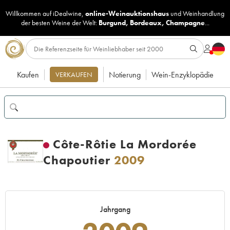
Willkommen auf iDealwine,
online-Weinauktionshaus
und
Weinhandlung
der besten Weine der Welt:
Burgund
,
Bordeaux
,
Champagne
...
Kaufen
Notierung
Wein-Enzyklopädie
VERKAUFEN
Côte-Rôtie La Mordorée
Chapoutier
2009
Jahrgang