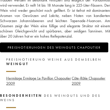
Trauben werden im Betontank vinifiziert und lediglich der Vorlaufmost
wird verwendet. Er reift 14 bis 18 Monate lang in 225-Liter-Fässern. Der
Wein wird weder geschönt noch gefiltert. Er ist tiefrot mit dominanten
Aromen von Gewürzen und Lakritz, neben Noten von kandierten
Schwarzen Johannisbeeren und leichten Tapenade-Nuancen. Am
Gaumen zeigt der Wein eine füllige und elegante Struktur mit einem
schönen Gleichgewicht und spürbaren, aber seidigen Tanninen. Mit
über 20 Jahren hat er ein hohes Reifepotenzial.
PREISNOTIERUNGEN DES WEINGUTS CHAPOUTIER
PREISNOTIERUNG WEINE AUS DEMSELBEN
WEINGUT
Hermitage Ermitage Le Pavillon Chapoutier
Côte-Rôtie Chapoutier
2009
2009
BESONDERHEITEN
DES WEINGUTS UND DES
WEINS