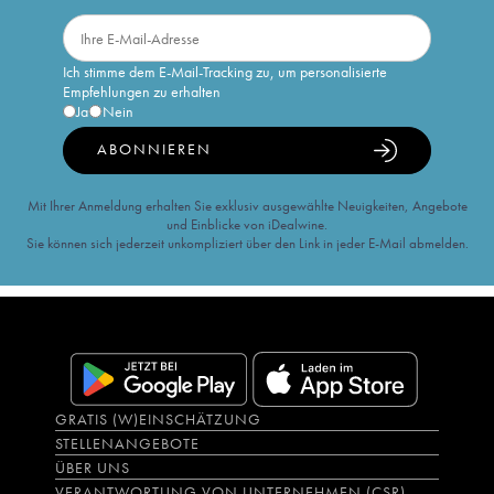
Ich stimme dem E-Mail-Tracking zu, um personalisierte
Empfehlungen zu erhalten
Ja
Nein
ABONNIEREN
Mit Ihrer Anmeldung erhalten Sie exklusiv ausgewählte Neuigkeiten, Angebote
und Einblicke von iDealwine.
Sie können sich jederzeit unkompliziert über den Link in jeder E-Mail abmelden.
GRATIS (W)EINSCHÄTZUNG
STELLENANGEBOTE
ÜBER UNS
VERANTWORTUNG VON UNTERNEHMEN (CSR)