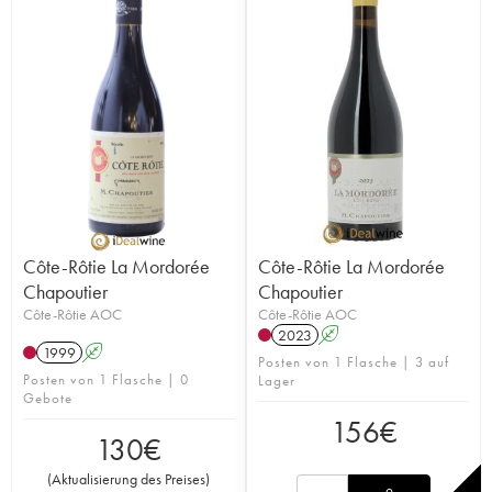
Côte-Rôtie La Mordorée
Côte-Rôtie La Mordorée
Chapoutier
Chapoutier
Côte-Rôtie AOC
Côte-Rôtie AOC
2023
A
1999
A
Posten von 1 Flasche | 3 auf
Posten von 1 Flasche | 0
Lager
Gebote
156
€
130
€
(
Aktualisierung des Preises
)