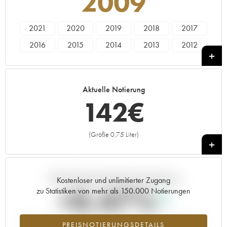
2009
2021
2020
2019
2018
2017
2016
2015
2014
2013
2012
2011
2010
2009
2008
2007
2006
2005
2004
2003
2002
Aktuelle Notierung
2001
2000
1999
1998
1997
142
€
1996
1995
1994
1993
1992
1991
1990
1989
1959
----
(Größe 0,75 Liter)
+
Aktuelle Entwicklung der Preisnotierung
Kostenloser und unlimitierter Zugang
+0.47%
zu Statistiken von mehr als 150.000 Notierungen
Preisanstiegs des Jahrgangs 2009 im Jahr 2026 im Vergleich zum
PREISNOTIERUNGSDETAILS