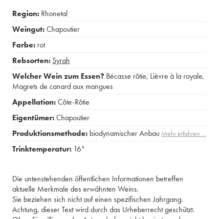
Region:
Rhonetal
Weingut:
Chapoutier
Farbe:
rot
Rebsorten:
Syrah
Welcher Wein zum Essen?
Bécasse rôtie
,
Lièvre à la royale
,
Magrets de canard aux mangues
Appellation:
Côte-Rôtie
Eigentümer:
Chapoutier
Produktionsmethode:
biodynamischer Anbau
Mehr erfahren …
Trinktemperatur:
16°
Die untenstehenden öffentlichen Informationen betreffen
aktuelle Merkmale des erwähnten Weins.
Sie beziehen sich nicht auf einen spezifischen Jahrgang.
Achtung, dieser Text wird durch das Urheberrecht geschützt.