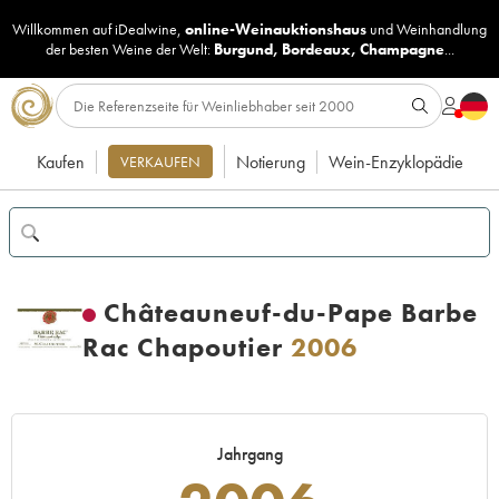
Willkommen auf iDealwine,
online-Weinauktionshaus
und
Weinhandlung
der besten Weine der Welt:
Burgund
,
Bordeaux
,
Champagne
...
Kaufen
Notierung
Wein-Enzyklopädie
VERKAUFEN
Châteauneuf-du-Pape Barbe
Rac Chapoutier
2006
Jahrgang