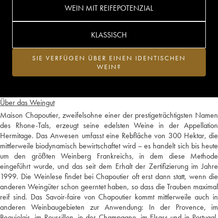
WEIN MIT REIFEPOTENZIAL
KLASSISCH
SIE VERFÜGEN ÜBER EINEN IDENTISCHEN
WEIN?
Über das Weingut
Maison Chapoutier, zweifelsohne einer der prestigeträchtigsten Namen
des Rhone-Tals, erzeugt seine edelsten Weine in der Appellation
Hermitage. Das Anwesen umfasst eine Rebfläche von 300 Hektar, die
mittlerweile biodynamisch bewirtschaftet wird – es handelt sich bis heute
um den größten Weinberg Frankreichs, in dem diese Methode
eingeführt wurde, und das seit dem Erhalt der Zertifizierung im Jahre
1999. Die Weinlese findet bei Chapoutier oft erst dann statt, wenn die
anderen Weingüter schon geerntet haben, so dass die Trauben maximal
reif sind. Das Savoir-faire von Chapoutier kommt mittlerweile auch in
anderen Weinbaugebieten zur Anwendung: In der Provence, im
Beaujolais, im Roussillon, in der Champagne, im Elsass und in Portugal,