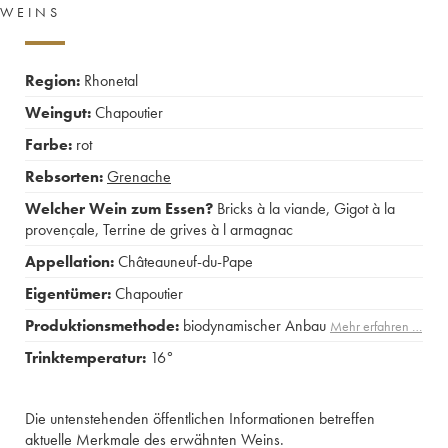
WEINS
Region:
Rhonetal
Weingut:
Chapoutier
Farbe:
rot
Rebsorten:
Grenache
Welcher Wein zum Essen?
Bricks à la viande
,
Gigot à la
provençale
,
Terrine de grives à l armagnac
Appellation:
Châteauneuf-du-Pape
Eigentümer:
Chapoutier
Produktionsmethode:
biodynamischer Anbau
Mehr erfahren …
Trinktemperatur:
16°
Die untenstehenden öffentlichen Informationen betreffen
aktuelle Merkmale des erwähnten Weins.