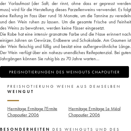
der Vorlaufmost (der Saft, der rinnt, ohne dass er gepresst werden
muss) wird für die Herstellung dieses Parzellenweins verwendet. Es folgt
eine Reifung im Fass über rund 16 Monate, um die Tannine zu veredeln
und den Wein ruhen zu lassen. Um die gesamte Frische und Feinheit
des Weins zu bewahren, werden keine Fässer eingesetzt.
Die Robe hat eine intensiv granatrote Farbe und die Nase erinnert nach
einigen Jahren an Gewürze, Erdbeere und Schokolade. Am Gaumen ist
der Wein fleischig und füllig und besitzt eine außergewöhnliche Länge.
Der Wein verfügt über ein nahezu unendliches Reifepotenzial. Bei guten
Jahrgängen können Sie ruhig bis zu 70 Jahre warten…
PREISNOTIERUNGEN DES WEINGUTS CHAPOUTIER
PREISNOTIERUNG WEINE AUS DEMSELBEN
WEINGUT
Hermitage Ermitage l'Ermite
Hermitage Ermitage Le Méal
Chapoutier
2006
Chapoutier
2006
BESONDERHEITEN
DES WEINGUTS UND DES