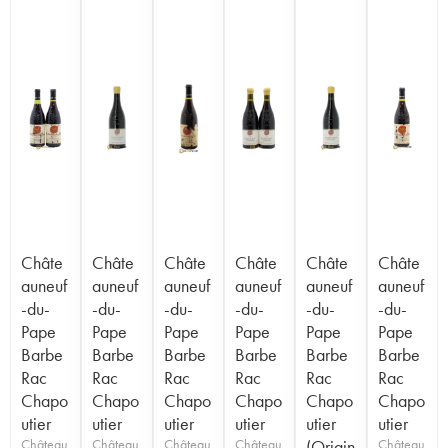
Châte
Châte
Châte
Châte
Châte
Châte
auneuf
auneuf
auneuf
auneuf
auneuf
auneuf
-du-
-du-
-du-
-du-
-du-
-du-
Pape
Pape
Pape
Pape
Pape
Pape
Barbe
Barbe
Barbe
Barbe
Barbe
Barbe
Rac
Rac
Rac
Rac
Rac
Rac
Chapo
Chapo
Chapo
Chapo
Chapo
Chapo
utier
utier
utier
utier
utier
utier
Château
Château
Château
Château
(Origin
Château