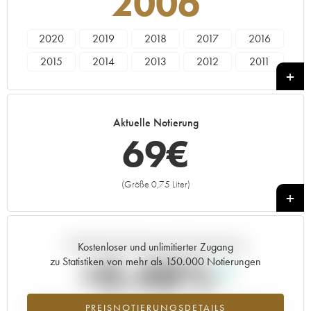
2006
2020
2019
2018
2017
2016
2015
2014
2013
2012
2011
2010
2009
2008
2007
2006
2005
2004
2003
2002
2001
Aktuelle Notierung
2000
1999
1998
1997
1996
69
€
1995
1994
1993
1992
1990
1989
----
(Größe 0,75 Liter)
+
Aktuelle Entwicklung der Preisnotierung
Kostenloser und unlimitierter Zugang
+0.48%
zu Statistiken von mehr als 150.000 Notierungen
Preisanstiegs des Jahrgangs 2006 im Jahr 2026 im Vergleich zum
PREISNOTIERUNGSDETAILS