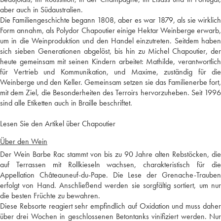
aber auch in Südaustralien.
Die Familiengeschichte begann 1808, aber es war 1879, als sie wirklich
Form annahm, als Polydor Chapoutier einige Hektar Weinberge erwarb,
um in die Weinproduktion und den Handel einzutreten. Seitdem haben
sich sieben Generationen abgelöst, bis hin zu Michel Chapoutier, der
heute gemeinsam mit seinen Kindern arbeitet: Mathilde, verantwortlich
für Vertrieb und Kommunikation, und Maxime, zuständig für die
Weinberge und den Keller. Gemeinsam setzen sie das Familienerbe fort,
mit dem Ziel, die Besonderheiten des Terroirs hervorzuheben. Seit 1996
sind alle Etiketten auch in Braille beschriftet.
Lesen Sie den Artikel über Chapoutier
Über den Wein
Der Wein Barbe Rac stammt von bis zu 90 Jahre alten Rebstöcken, die
auf Terrassen mit Rollkieseln wachsen, charakteristisch für die
Appellation Châteauneuf-du-Pape. Die Lese der Grenache-Trauben
erfolgt von Hand. Anschließend werden sie sorgfältig sortiert, um nur
die besten Früchte zu bewahren.
Diese Rebsorte reagiert sehr empfindlich auf Oxidation und muss daher
über drei Wochen in geschlossenen Betontanks vinifiziert werden. Nur