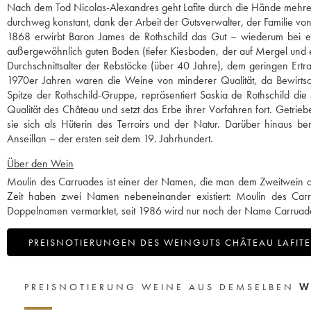
Nach dem Tod Nicolas-Alexandres geht Lafite durch die Hände mehrerer
durchweg konstant, dank der Arbeit der Gutsverwalter, der Familie von 
1868 erwirbt Baron James de Rothschild das Gut – wiederum bei ein
außergewöhnlich guten Boden (tiefer Kiesboden, der auf Mergel und ei
Durchschnittsalter der Rebstöcke (über 40 Jahre), dem geringen Ertr
1970er Jahren waren die Weine von minderer Qualität, da Bewirtsc
Spitze der Rothschild-Gruppe, repräsentiert Saskia de Rothschild d
Qualität des Château und setzt das Erbe ihrer Vorfahren fort. Getriebe
sie sich als Hüterin des Terroirs und der Natur. Darüber hinaus b
Anseillan – der ersten seit dem 19. Jahrhundert.
Über den Wein
Moulin des Carruades ist einer der Namen, die man dem Zweitwein des
Zeit haben zwei Namen nebeneinander existiert: Moulin des Car
Doppelnamen vermarktet, seit 1986 wird nur noch der Name Carruade
PREISNOTIERUNGEN DES WEINGUTS CHÂTEAU LAFITE
PREISNOTIERUNG WEINE AUS DEMSELBEN
W