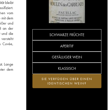
ät bleibt
ifiziert.
sehen vom
e mit dem
960er und
8 an der
t und die
SCHWARZE FRÜCHTE
 versteht
en Cuvée,
APERITIF
GEFÄLLIGER WEIN
at. Lange
KLASSISCH
nter dem
SIE VERFÜGEN ÜBER EINEN
IDENTISCHEN WEIN?