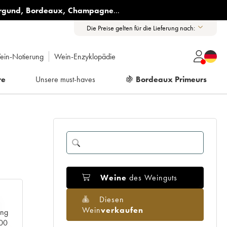
rgund
,
Bordeaux
,
Champagne
...
Die Preise gelten für die Lieferung nach:
ein-Notierung
Wein-Enzyklopädie
re
Unsere must-haves
🍇
Bordeaux Primeurs
Weine
des Weinguts
Diesen
Wein
verkaufen
ang
000