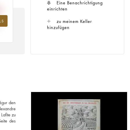
Eine Benachrichtigung
einrichten
zu meinem Keller
LS
hr
hinzufügen
Ségur den
Alexandre
Lafite zu
eite des