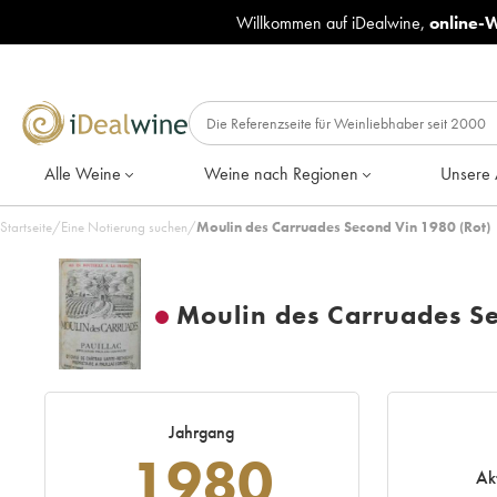
Willkommen auf iDealwine,
online-
Alle Weine
Weine nach Regionen
Unsere 
Startseite
/
Eine Notierung suchen
/
Moulin des Carruades Second Vin 1980 (Rot)
Moulin des Carruades S
Jahrgang
1980
Ak