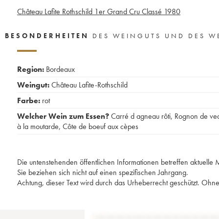
Château Lafite Rothschild 1er Grand Cru Classé
1980
BESONDERHEITEN
DES WEINGUTS UND DES W
Region:
Bordeaux
Weingut:
Château Lafite-Rothschild
Farbe:
rot
Welcher Wein zum Essen?
Carré d agneau rôti
,
Rognon de ve
à la moutarde
,
Côte de boeuf aux cèpes
Die untenstehenden öffentlichen Informationen betreffen aktuell
Sie beziehen sich nicht auf einen spezifischen Jahrgang.
Achtung, dieser Text wird durch das Urheberrecht geschützt. Ohne 