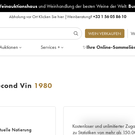
Weinauktionshaus
und
Weinhandlung der besten Weine der Welt:
Bu
Abholung vor Ort
Klicken Sie hier
|
Weinberatung?
+33 1 56 05 86 10
W
WEIN VERKAUFEN
Auktionen
Services +
✨
Ihre Online-Sommeliè
econd Vin
1980
Aktuelle Entwicklung der
Kostenloser und unlimitierter Zug
tuelle Notierung
Preisnotierung
zu Statistiken von mehr als 150.