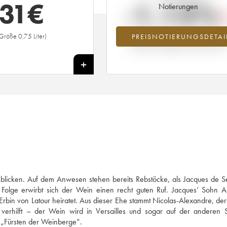
31
€
-1.13%
Notierungen
Größe 0,75 Liter)
PREISNOTIERUNGSDETAI
Preisabfall des Jahrgangs 1980 im Ja
2026 im Vergleich zum Jahr 2025
+
kblicken. Auf dem Anwesen stehen bereits Rebstöcke, als Jacques de 
 Folge erwirbt sich der Wein einen recht guten Ruf. Jacques‘ Sohn 
Erbin von Latour heiratet. Aus dieser Ehe stammt Nicolas-Alexandre, der 
erhilft – der Wein wird in Versailles und sogar auf der anderen S
 „Fürsten der Weinberge“.