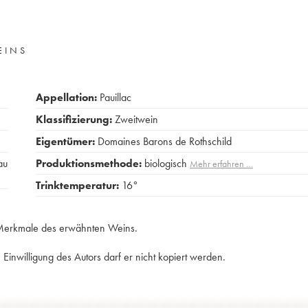
EINS
Appellation:
Pauillac
Klassifizierung:
Zweitwein
Eigentümer:
Domaines Barons de Rothschild
au
Produktionsmethode:
biologisch
Mehr erfahren …
Trinktemperatur:
16°
e Merkmale des erwähnten Weins.
Einwilligung des Autors darf er nicht kopiert werden.