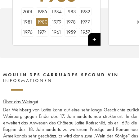
2001
1985
1984
1983
1982
1981
1980
1979
1978
1977
(
1976
1974
1961
1959
1957
MOULIN DES CARRUADES SECOND VIN
INFORMATIONEN
Über das Weingut
Der Weinberg von Lafite kann auf eine sehr lange Geschichte zurüc
Weinberg gegen Ende des 17. Jahrhunderts neu strukturiert. In der
erweitert das Anwesen des Château Lafite Rothschild, als er 1695 die 
Beginn des 18. Jahrhunderts zu weiterem Prestige und Renommee v
Ärmelkanals sehr geschätzt. Er wird dann zum „Wein der Könige“ des