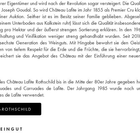
 Eigentümer und wird nach der Revolution sogar versteigert. Die Qualit
Joseph Goudal. So wird Château Lafite im Jahr 1855 als Premier Cru klass
er Auktion. Seither ist es im Besitz seiner Familie geblieben. Abge
nem Unterboden aus Kalkstein ruht) lässt sich die Qualität insbesonder
ag pro Hektar und der äußerst strengen Sortierung erklären. In den 1
haftung und Vinifikation weniger streng gehandhabt wurden. Seit 201
ie sechste Generation des Weinguts. Mit Hingabe bewahrt sie den Geis
n von tiefem Respekt für die Erde und die Früchte, die sie hervorbringt,
ereichert sie das Angebot des Château mit der Einführung einer neu
 Château Lafite Rothschild bis in die Mitte der 80er Jahre gegeben h
ruades und Carruades de Lafite. Der Jahrgang 1985 wurde noch u
s de Lafite verwendet.
-ROTHSCHILD
EINGUT