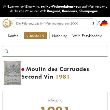
Willkommen auf iDealwine,
online-Weinauktionshaus
und
Weinhandlung
der besten Weine der Welt:
Burgund
,
Bordeaux
,
Champagne
...
Kaufen
Notierung
Wein-Enzyklopädie
VERKAUFEN
Moulin des Carruades
Second Vin
1981
Jahrgang