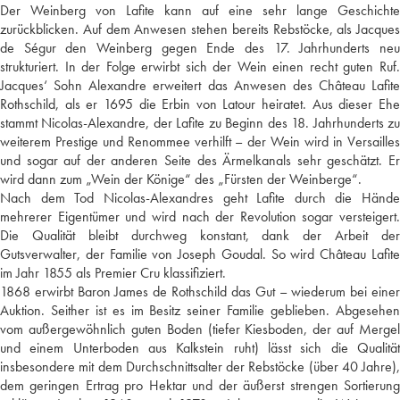
Der Weinberg von Lafite kann auf eine sehr lange Geschichte
zurückblicken. Auf dem Anwesen stehen bereits Rebstöcke, als Jacques
de Ségur den Weinberg gegen Ende des 17. Jahrhunderts neu
strukturiert. In der Folge erwirbt sich der Wein einen recht guten Ruf.
Jacques‘ Sohn Alexandre erweitert das Anwesen des Château Lafite
Rothschild, als er 1695 die Erbin von Latour heiratet. Aus dieser Ehe
stammt Nicolas-Alexandre, der Lafite zu Beginn des 18. Jahrhunderts zu
weiterem Prestige und Renommee verhilft – der Wein wird in Versailles
und sogar auf der anderen Seite des Ärmelkanals sehr geschätzt. Er
wird dann zum „Wein der Könige“ des „Fürsten der Weinberge“.
Nach dem Tod Nicolas-Alexandres geht Lafite durch die Hände
mehrerer Eigentümer und wird nach der Revolution sogar versteigert.
Die Qualität bleibt durchweg konstant, dank der Arbeit der
Gutsverwalter, der Familie von Joseph Goudal. So wird Château Lafite
im Jahr 1855 als Premier Cru klassifiziert.
1868 erwirbt Baron James de Rothschild das Gut – wiederum bei einer
Auktion. Seither ist es im Besitz seiner Familie geblieben. Abgesehen
vom außergewöhnlich guten Boden (tiefer Kiesboden, der auf Mergel
und einem Unterboden aus Kalkstein ruht) lässt sich die Qualität
insbesondere mit dem Durchschnittsalter der Rebstöcke (über 40 Jahre),
dem geringen Ertrag pro Hektar und der äußerst strengen Sortierung