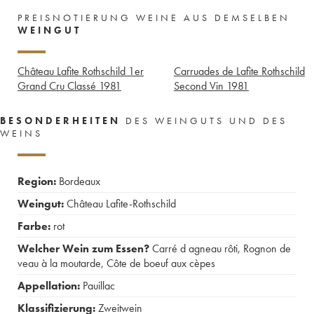
PREISNOTIERUNG WEINE AUS DEMSELBEN
WEINGUT
Château Lafite Rothschild 1er
Carruades de Lafite Rothschild
Grand Cru Classé
1981
Second Vin
1981
BESONDERHEITEN
DES WEINGUTS UND DES
WEINS
Region:
Bordeaux
Weingut:
Château Lafite-Rothschild
Farbe:
rot
Welcher Wein zum Essen?
Carré d agneau rôti
,
Rognon de
veau à la moutarde
,
Côte de boeuf aux cèpes
Appellation:
Pauillac
Klassifizierung:
Zweitwein