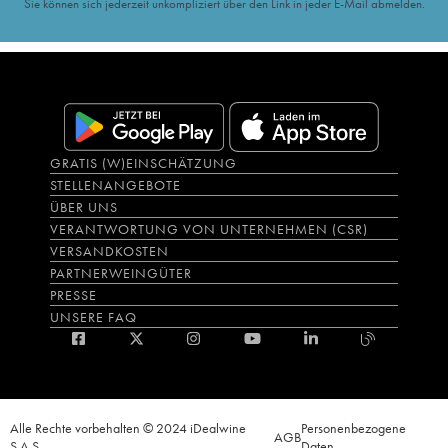
Sie können sich jederzeit unkompliziert über den Link in jeder E-Mail abmelden.
GRATIS (W)EINSCHÄTZUNG
STELLENANGEBOTE
ÜBER UNS
VERANTWORTUNG VON UNTERNEHMEN (CSR)
VERSANDKOSTEN
PARTNERWEINGÜTER
PRESSE
UNSERE FAQ
Alle Rechte vorbehalten © 2024 iDealwine
Personenbezogene
AGB
S.A.S.
Daten