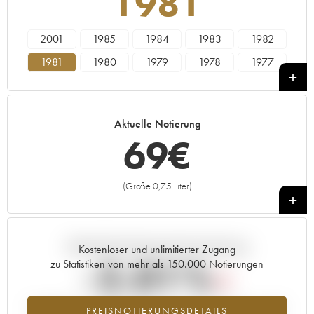
1981
2001
1985
1984
1983
1982
1981
1980
1979
1978
1977
1976
1974
1961
1959
1957
Aktuelle Notierung
69
€
(Größe 0,75 Liter)
+
Aktuelle Entwicklung der Preisnotierung
Kostenloser und unlimitierter Zugang
-2.01%
zu Statistiken von mehr als 150.000 Notierungen
Preisabfall des Jahrgangs 1981 im Jahr 2026 im Vergleich zum Jahr
PREISNOTIERUNGSDETAILS