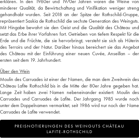
erklären. In den 1960er und 1970er Jahren waren die Weine von
minderer Qualität, da Bewirtschaftung und Vinifikation weniger streng
gehandhabt wurden. Seit 2018 an der Spitze der Rothschild-Gruppe,
repräsentiert Saskia de Rothschild die sechste Generation des Weinguts.
Mit Hingabe bewahrt sie den Geist und die Qualität des Château und
setzt das Erbe ihrer Vorfahren fort. Getrieben von tiefem Respekt für die
Erde und die Früchte, die sie hervorbringt, versteht sie sich als Hüterin
des Terroirs und der Natur. Darüber hinaus bereichert sie das Angebot
des Château mit der Einführung einer neuen Cuvée, Anseillan – der
ersten seit dem 19. Jahrhundert.
Über den Wein
Moulin des Carruades ist einer der Namen, die man dem Zweitwein des
Château Lafite Rothschild bis in die Mitte der 80er Jahre gegeben hat.
Lange Zeit haben zwei Namen nebeneinander existiert: Moulin des
Carruades und Carruades de Lafite. Der Jahrgang 1985 wurde noch
unter dem Doppelnamen vermarktet, seit 1986 wird nur noch der Name
Carruades de Lafite verwendet.
PREISNOTIERUNGEN DES WEINGUTS CHÂTEAU
LAFITE-ROTHSCHILD