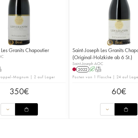
 Les Granits Chapoutier
Saint-Joseph Les Granits Chapo
OC
(Original-Holzkiste ab 6 St.)
Saint-Joseph AOC
T
2022
A
T
Doppel-Magnum | 2 auf Lager
Posten von 1 Flasche | 24 auf Lage
350
€
60
€