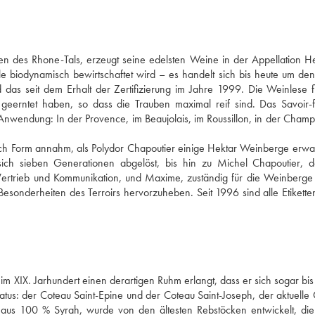
en des Rhone-Tals, erzeugt seine edelsten Weine in der Appellation H
e biodynamisch bewirtschaftet wird – es handelt sich bis heute um de
as seit dem Erhalt der Zertifizierung im Jahre 1999. Die Weinlese f
geerntet haben, so dass die Trauben maximal reif sind. Das Savoir-
nwendung: In der Provence, im Beaujolais, im Roussillon, in der Cham
ich Form annahm, als Polydor Chapoutier einige Hektar Weinberge erwa
ich sieben Generationen abgelöst, bis hin zu Michel Chapoutier, d
r Vertrieb und Kommunikation, und Maxime, zuständig für die Weinberg
 Besonderheiten des Terroirs hervorzuheben. Seit 1996 sind alle Etikette
 XIX. Jarhundert einen derartigen Ruhm erlangt, dass er sich sogar bis 
tus: der Coteau Saint-Epine und der Coteau Saint-Joseph, der aktuelle 
 aus 100 % Syrah, wurde von den ältesten Rebstöcken entwickelt, die