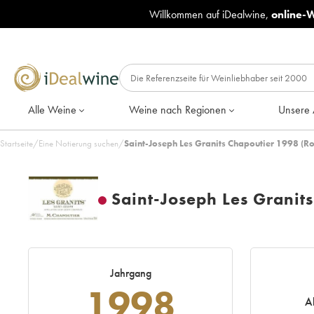
Willkommen auf iDealwine,
online-
Alle Weine
Weine nach Regionen
Unsere 
Startseite
/
Eine Notierung suchen
/
Saint-Joseph Les Granits Chapoutier 1998 (Ro
Saint-Joseph Les Granit
Jahrgang
1998
A