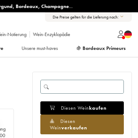
rgund
,
Bordeaux
,
Champagne
...
Die Preise gelten für die Lieferung nach:
ein-Notierung
Wein-Enzyklopädie
re
Unsere must-haves
🍇
Bordeaux Primeurs
Diesen Wein
kaufen
Diesen
Wein
verkaufen
ang
000