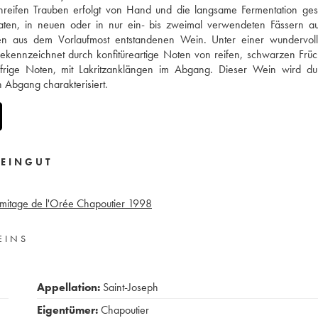
reifen Trauben erfolgt von Hand und die langsame Fermentation gesc
en, in neuen oder in nur ein- bis zweimal verwendeten Fässern au
 aus dem Vorlaufmost entstandenen Wein. Unter einer wundervoll
gekennzeichnet durch konfitüreartige Noten von reifen, schwarzen Frü
frige Noten, mit Lakritzanklängen im Abgang. Dieser Wein wird du
Abgang charakterisiert.
EINGUT
mitage de l'Orée Chapoutier
1998
EINS
Appellation:
Saint-Joseph
Eigentümer:
Chapoutier