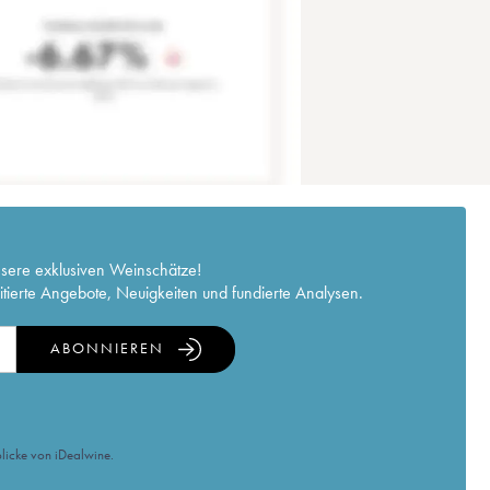
nsere exklusiven Weinschätze!
itierte Angebote, Neuigkeiten und fundierte Analysen.
ABONNIEREN
licke von iDealwine.