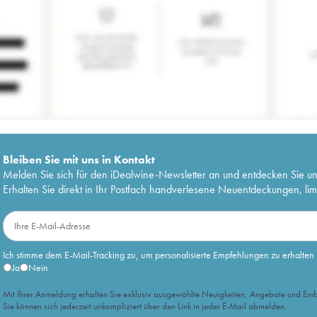
Bleiben Sie mit uns in Kontakt
Melden Sie sich für den iDealwine-Newsletter an und entdecken Sie u
Erhalten Sie direkt in Ihr Postfach handverlesene Neuentdeckungen, lim
Ich stimme dem E-Mail-Tracking zu, um personalisierte Empfehlungen zu erhalten
Ja
Nein
Mit Ihrer Anmeldung erhalten Sie exklusiv ausgewählte Neuigkeiten, Angebote und Einb
Sie können sich jederzeit unkompliziert über den Link in jeder E-Mail abmelden.