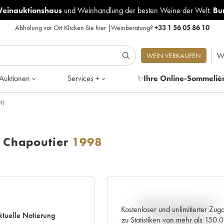
Weinauktionshaus
und
Weinhandlung der besten Weine der Welt:
Bu
Abholung vor Ort
Klicken Sie hier
|
Weinberatung?
+33 1 56 05 86 10
W
WEIN VERKAUFEN
Auktionen
Services +
✨
Ihre Online-Sommeliè
t)
s Chapoutier
1998
Aktuelle Entwicklung der
Kostenloser und unlimitierter Zug
ktuelle Notierung
Preisnotierung
zu Statistiken von mehr als 150.