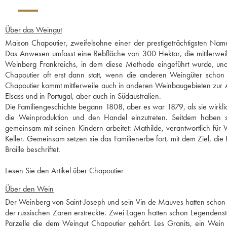
Über das Weingut
Maison Chapoutier, zweifelsohne einer der prestigeträchtigsten Nam
Das Anwesen umfasst eine Rebfläche von 300 Hektar, die mittlerweil
Weinberg Frankreichs, in dem diese Methode eingeführt wurde, und d
Chapoutier oft erst dann statt, wenn die anderen Weingüter schon 
Chapoutier kommt mittlerweile auch in anderen Weinbaugebieten zur A
Elsass und in Portugal, aber auch in Südaustralien.
Die Familiengeschichte begann 1808, aber es war 1879, als sie wirkl
die Weinproduktion und den Handel einzutreten. Seitdem haben s
gemeinsam mit seinen Kindern arbeitet: Mathilde, verantwortlich fü
Keller. Gemeinsam setzen sie das Familienerbe fort, mit dem Ziel, die
Braille beschriftet.
Lesen Sie den Artikel über Chapoutier
Über den Wein
Der Weinberg von Saint-Joseph und sein Vin de Mauves hatten schon im
der russischen Zaren erstreckte. Zwei Lagen hatten schon Legendensta
Parzelle die dem Weingut Chapoutier gehört. Les Granits, ein Wein