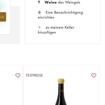
Weine
des Weinguts
Eine Benachrichtigung
einrichten
LS
m
25
zu meinem Keller
hinzufügen
FESTPREISE