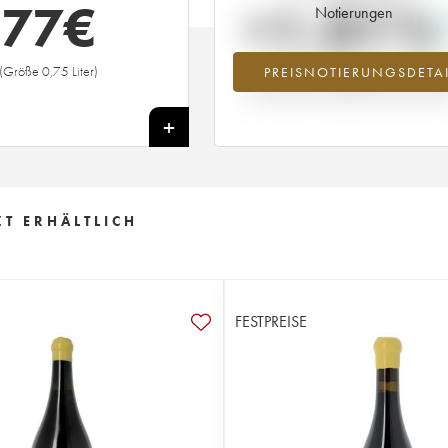
77
€
+1.01%
Notierungen
(Größe 0,75 Liter)
PREISNOTIERUNGSDETAI
Preisanstiegs des Jahrgangs 1998 i
Jahr 2026 im Vergleich zum Jahr 20
+
ZT ERHÄLTLICH
FESTPREISE