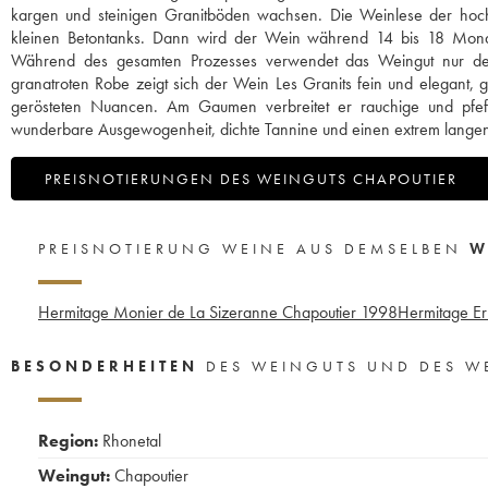
kargen und steinigen Granitböden wachsen. Die Weinlese der hoch
kleinen Betontanks. Dann wird der Wein während 14 bis 18 Monat
Während des gesamten Prozesses verwendet das Weingut nur den
granatroten Robe zeigt sich der Wein Les Granits fein und elegant, 
gerösteten Nuancen. Am Gaumen verbreitet er rauchige und pfef
wunderbare Ausgewogenheit, dichte Tannine und einen extrem langen 
PREISNOTIERUNGEN DES WEINGUTS CHAPOUTIER
PREISNOTIERUNG WEINE AUS DEMSELBEN
W
Hermitage Monier de La Sizeranne Chapoutier
1998
Hermitage Er
BESONDERHEITEN
DES WEINGUTS UND DES W
Region:
Rhonetal
Weingut:
Chapoutier