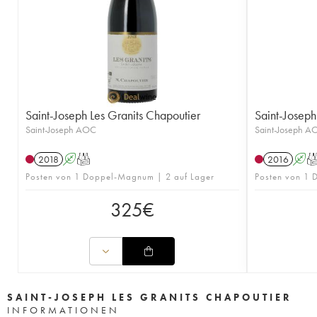
Saint-Joseph Les Granits Chapoutier
Saint-Joseph
Saint-Joseph AOC
Saint-Joseph A
2018
A
T
2016
A
Posten von 1 Doppel-Magnum | 2 auf Lager
Posten von 1 
325
€
SAINT-JOSEPH LES GRANITS CHAPOUTIER
INFORMATIONEN