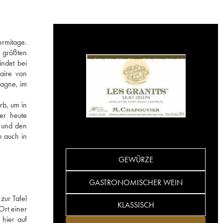
ermitage.
n größten
indet bei
faire von
pagne, im
rb, um in
er heute
e und den
n auch in
GEWÜRZE
GASTRONOMISCHER WEIN
zur Tafel
KLASSISCH
Ort einer
 hier auf