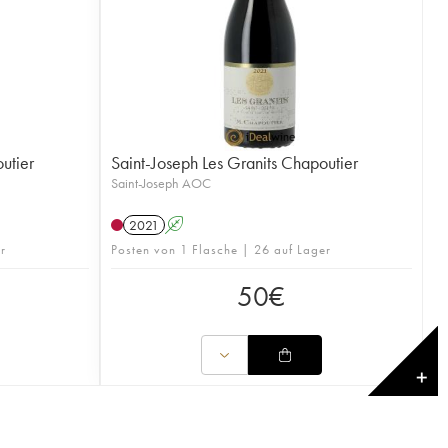
utier
Saint-Joseph Les Granits Chapoutier
Saint-Joseph AOC
2021
A
r
Posten von 1 Flasche | 26 auf Lager
50
€
✕