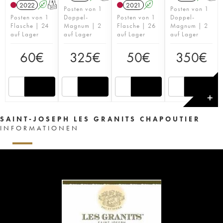
2022
A
T
2021
A
Posten von 1
Posten von 1
Posten von 1
Doppel-
Posten von 1
Doppel-
Flasche | 24
Magnum | 2
Flasche | 26
Magnum | 2
auf Lager
auf Lager
auf Lager
auf Lager
60
€
325
€
50
€
350
€
✕
SAINT-JOSEPH LES GRANITS CHAPOUTIER
INFORMATIONEN