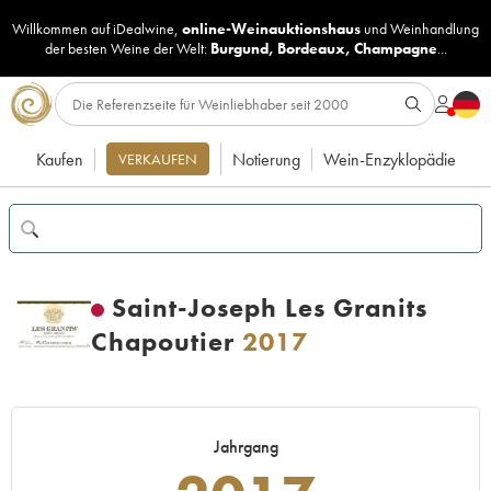
Willkommen auf iDealwine,
online-Weinauktionshaus
und
Weinhandlung
der besten Weine der Welt:
Burgund
,
Bordeaux
,
Champagne
...
Kaufen
Notierung
Wein-Enzyklopädie
VERKAUFEN
Saint-Joseph Les Granits
Chapoutier
2017
Jahrgang