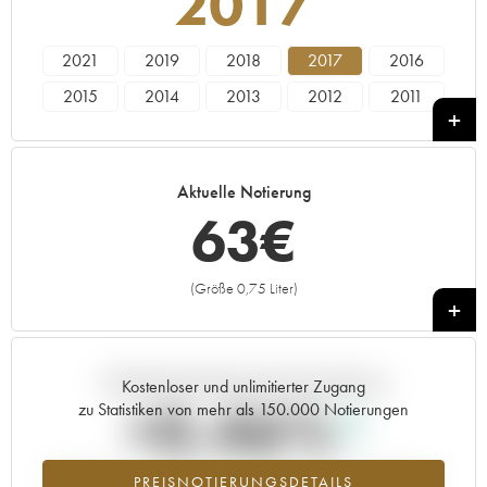
2017
2021
2019
2018
2017
2016
2015
2014
2013
2012
2011
2010
2009
2008
2007
2006
2005
2004
2003
2002
2001
Aktuelle Notierung
2000
1999
1998
1997
1996
63
€
1995
(Größe 0,75 Liter)
+
Aktuelle Entwicklung der Preisnotierung
Kostenloser und unlimitierter Zugang
+0.46%
zu Statistiken von mehr als 150.000 Notierungen
Preisanstiegs des Jahrgangs 2017 im Jahr 2026 im Vergleich zum
PREISNOTIERUNGSDETAILS