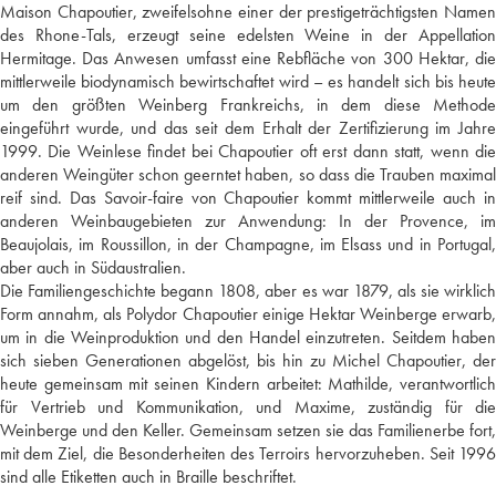
Maison Chapoutier, zweifelsohne einer der prestigeträchtigsten Namen
des Rhone-Tals, erzeugt seine edelsten Weine in der Appellation
Hermitage. Das Anwesen umfasst eine Rebfläche von 300 Hektar, die
mittlerweile biodynamisch bewirtschaftet wird – es handelt sich bis heute
um den größten Weinberg Frankreichs, in dem diese Methode
eingeführt wurde, und das seit dem Erhalt der Zertifizierung im Jahre
1999. Die Weinlese findet bei Chapoutier oft erst dann statt, wenn die
anderen Weingüter schon geerntet haben, so dass die Trauben maximal
reif sind. Das Savoir-faire von Chapoutier kommt mittlerweile auch in
anderen Weinbaugebieten zur Anwendung: In der Provence, im
Beaujolais, im Roussillon, in der Champagne, im Elsass und in Portugal,
aber auch in Südaustralien.
Die Familiengeschichte begann 1808, aber es war 1879, als sie wirklich
Form annahm, als Polydor Chapoutier einige Hektar Weinberge erwarb,
um in die Weinproduktion und den Handel einzutreten. Seitdem haben
sich sieben Generationen abgelöst, bis hin zu Michel Chapoutier, der
heute gemeinsam mit seinen Kindern arbeitet: Mathilde, verantwortlich
für Vertrieb und Kommunikation, und Maxime, zuständig für die
Weinberge und den Keller. Gemeinsam setzen sie das Familienerbe fort,
mit dem Ziel, die Besonderheiten des Terroirs hervorzuheben. Seit 1996
sind alle Etiketten auch in Braille beschriftet.