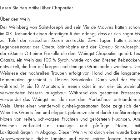
Lesen Sie den Artikel über Chapoutier
Über den Wein
Der Weinberg von Saint-Joseph und sein Vin de Mauves hatten schon
im XIX. Jarhundert einen derartigen Ruhm erlangt, dass er sich sogar bis
zur Tafel der russischen Zaren erstreckte. Zwei Lagen hatten schon
Legendenstatus: der Coteau Saint-Epine und der Coteau Saint-Joseph,
der aktuelle Ort einer Parzelle die dem Weingut Chapoutier gehört. Les
Granits, ein Wein aus 100 % Syrah, wurde von den ältesten Rebstöcken
entwickelt, die hier auf kargen und steinigen Granitböden wachsen. Die
Weinlese der hochreifen Trauben erfolgt von Hand und die langsame
Fermentation geschieht in kleinen Betontanks. Dann wird der Wein
während 14 bis 18 Monaten, in neuen oder in nur ein- bis zweimal
verwendeten Fässern ausgebaut. Während des gesamten Prozesses
verwendet das Weingut nur den aus dem Vorlaufmost entstandenen
Wein. Unter einer wundervoll dunkel-granatroten Robe zeigt sich der
Wein Les Granits fein und elegant, gekennzeichnet durch konfitüreartige
Noten von reifen, schwarzen Früchten und gerösteten Nuancen. Am
Gaumen verbreitet er rauchige und pfeffrige Noten, mit
Lakritzanklängen im Abgang. Dieser Wein wird durch eine wunderbare
Ausgewogenheit, dichte Tannine und einen extrem langen Abgang