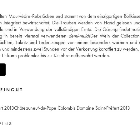
en Mourvèdre-Rebstöcken und stammt von dem einzigartigen Rollkiesel
n integriert bewirtschaftet. Die Trauben werden von Hand gelesen un
rzelle und in Verwendung der vollständigen Ernte. Die Gärung findet natü
ang in bereits viermal verwendeten
demi-muids
Der Wein der Collection
rüchten, Lakritz und Leder zeugen von einem besonders warmen und 
hen und mindestens zwei Stunden vor der Verkostung karaffiert zu werden.
n. Er kann problemlos bis zu 15 Jahre aufbewahrt werden.
EINGUT
rt
2013
Châteauneuf-du-Pape Colombis Domaine Saint-Préfert
2013
EINS