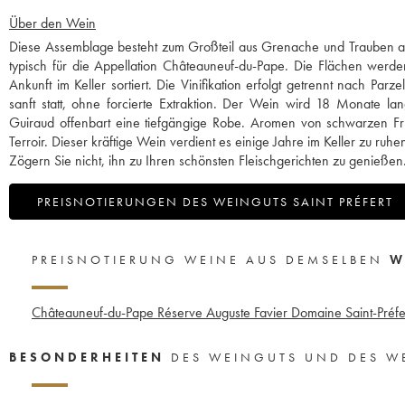
Über den Wein
Diese Assemblage besteht zum Großteil aus Grenache und Trauben alt
typisch für die Appellation Châteauneuf-du-Pape. Die Flächen werde
Ankunft im Keller sortiert. Die Vinifikation erfolgt getrennt nach Pa
sanft statt, ohne forcierte Extraktion. Der Wein wird 18 Monate l
Guiraud offenbart eine tiefgängige Robe. Aromen von schwarzen F
Terroir. Dieser kräftige Wein verdient es einige Jahre im Keller zu ru
Zögern Sie nicht, ihn zu Ihren schönsten Fleischgerichten zu genieße
PREISNOTIERUNGEN DES WEINGUTS SAINT PRÉFERT
PREISNOTIERUNG WEINE AUS DEMSELBEN
W
Châteauneuf-du-Pape Réserve Auguste Favier Domaine Saint-Préfe
BESONDERHEITEN
DES WEINGUTS UND DES W