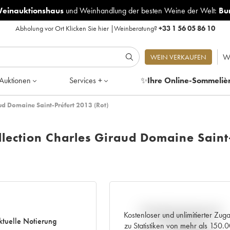
Weinauktionshaus
und
Weinhandlung der besten Weine der Welt:
Bu
Abholung vor Ort
Klicken Sie hier
|
Weinberatung?
+33 1 56 05 86 10
W
WEIN VERKAUFEN
Auktionen
Services +
✨
Ihre Online-Sommeliè
ud Domaine Saint-Préfert 2013 (Rot)
lection Charles Giraud Domaine Saint
Aktuelle Entwicklung der
Kostenloser und unlimitierter Zug
ktuelle Notierung
Preisnotierung
zu Statistiken von mehr als 150.