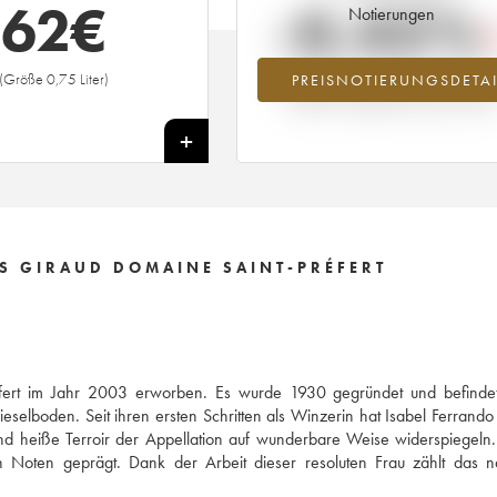
62
€
-0.45%
Notierungen
(Größe 0,75 Liter)
PREISNOTIERUNGSDETAI
Preisabfall des Jahrgangs 2013 im Ja
2026 im Vergleich zum Jahr 2025
+
S GIRAUD DOMAINE SAINT-PRÉFERT
éfert im Jahr 2003 erworben. Es wurde 1930 gegründet und befindet
selboden. Seit ihren ersten Schritten als Winzerin hat Isabel Ferrando 
d heiße Terroir der Appellation auf wunderbare Weise widerspiegeln.
Noten geprägt. Dank der Arbeit dieser resoluten Frau zählt das na