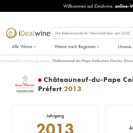
Willkommen auf iDealwine,
online-
Alle Weine
Weine nach Regionen
Unsere 
Startseite
/
Eine Notierung suchen
/
Châteauneuf-du-Pape Collection Charles Gira
Châteauneuf-du-Pape Col
Préfert
2013
Jahrgang
2013
A