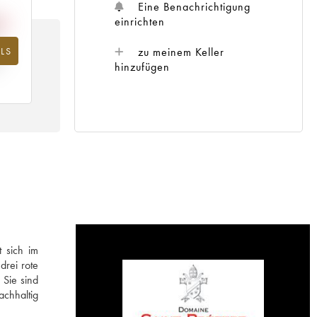
Eine Benachrichtigung
einrichten
zu meinem Keller
LS
hr
hinzufügen
 sich im
drei rote
 Sie sind
chhaltig