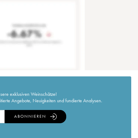
nsere exklusiven Weinschätze!
itierte Angebote, Neuigkeiten und fundierte Analysen.
ABONNIEREN