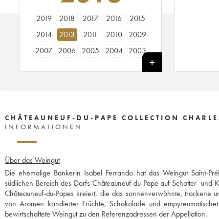
2019
2018
2017
2016
2015
2014
2013
2011
2010
2009
2007
2006
2005
2004
2003
CHÂTEAUNEUF-DU-PAPE COLLECTION CHARLE
INFORMATIONEN
Über das Weingut
Die ehemalige Bankerin Isabel Ferrando hat das Weingut Saint-Pr
südlichen Bereich des Dorfs Châteauneuf-du-Pape auf Schotter- und Kie
Châteauneuf-du-Papes kreiert, die das sonnenverwöhnte, trockene un
von Aromen kandierter Früchte, Schokolade und empyreumatischen 
bewirtschaftete Weingut zu den Referenzadressen der Appellation.