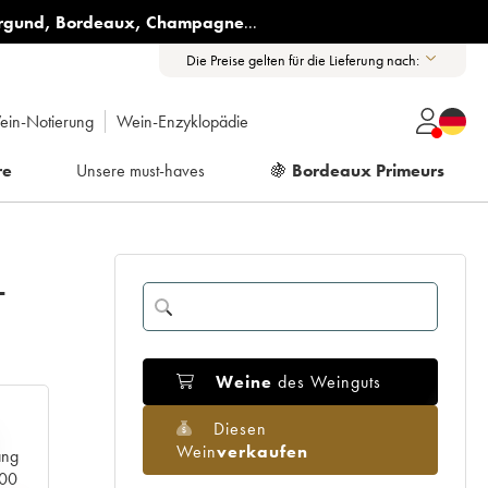
rgund
,
Bordeaux
,
Champagne
...
Die Preise gelten für die Lieferung nach:
ein-Notierung
Wein-Enzyklopädie
re
Unsere must-haves
🍇
Bordeaux Primeurs
-
Weine
des Weinguts
Diesen
Wein
verkaufen
ang
000