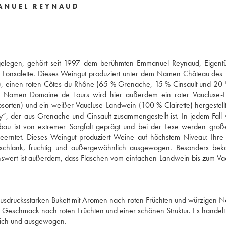
ANUEL REYNAUD
s gelegen, gehört seit 1997 dem berühmten Emmanuel Reynaud, Eigent
Fonsalette. Dieses Weingut produziert unter dem Namen Château des T
, einen roten Côtes-du-Rhône (65 % Grenache, 15 % Cinsault und 20 
Namen Domaine de Tours wird hier außerdem ein roter Vaucluse-
sorten) und ein weißer Vaucluse-Landwein (100 % Clairette) hergestell
y“, der aus Grenache und Cinsault zusammengestellt ist. In jedem Fall
u ist von extremer Sorgfalt geprägt und bei der Lese werden große
eerntet. Dieses Weingut produziert Weine auf höchstem Niveau: Ihre 
, schlank, fruchtig und außergewöhnlich ausgewogen. Besonders bek
ssenswert ist außerdem, dass Flaschen vom einfachen Landwein bis zum V
 ausdrucksstarken Bukett mit Aromen nach roten Früchten und würzigen 
m Geschmack nach roten Früchten und einer schönen Struktur. Es handelt 
lich und ausgewogen.