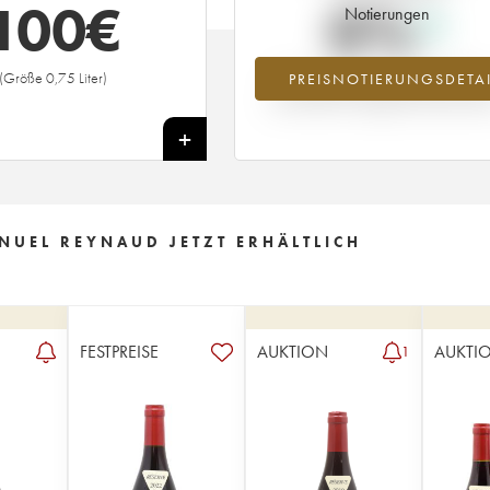
100
€
0%
Notierungen
(Größe 0,75 Liter)
PREISNOTIERUNGSDETAI
Preisanstiegs des Jahrgangs 2018 i
Jahr 2026 im Vergleich zum Jahr 20
+
NUEL REYNAUD JETZT ERHÄLTLICH
FESTPREISE
AUKTION
AUKTI
1