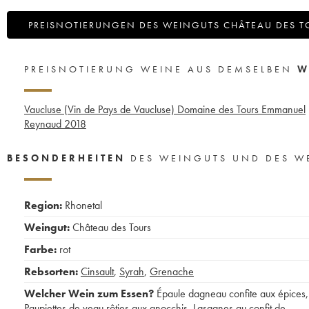
PREISNOTIERUNGEN DES WEINGUTS CHÂTEAU DES T
PREISNOTIERUNG WEINE AUS DEMSELBEN
W
Vaucluse (Vin de Pays de Vaucluse) Domaine des Tours Emmanuel
Reynaud
2018
BESONDERHEITEN
DES WEINGUTS UND DES W
Region:
Rhonetal
Weingut:
Château des Tours
Farbe:
rot
Rebsorten:
Cinsault
,
Syrah
,
Grenache
Welcher Wein zum Essen?
Épaule dagneau confite aux épices
,
Paupiettes de veau rôties aux gnocchis
,
Lasagnes au confit de