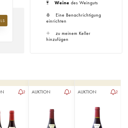
Weine
des Weinguts
Eine Benachrichtigung
einrichten
LS
m
25
zu meinem Keller
hinzufügen
ON
AUKTION
AUKTION
2
1
2