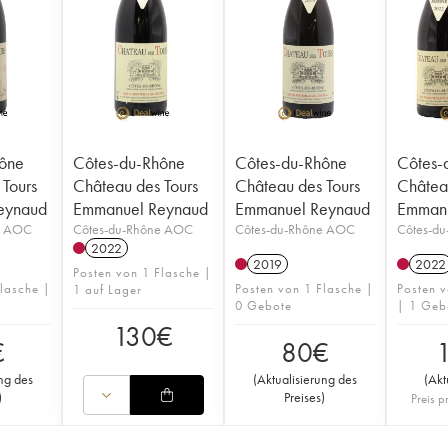
ône
Côtes-du-Rhône
Côtes-du-Rhône
Côtes-
Tours
Château des Tours
Château des Tours
Châtea
eynaud
Emmanuel Reynaud
Emmanuel Reynaud
Emmanu
e AOC
Côtes-du-Rhône AOC
Côtes-du-Rhône AOC
Côtes-d
2022
2019
2022
Posten von 1 Flasche |
lasche |
Posten von 1 Flasche |
Posten v
1 auf Lager
0 Gebote
| 1 Geb
130
€
€
80
€
ung des
(
Aktualisierung des
(
Akt
)
Preises
)
Preis p