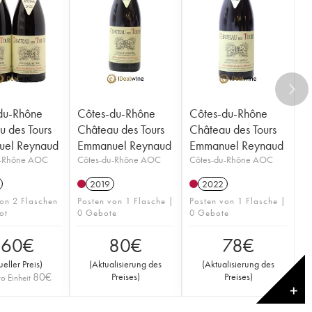
du-Rhône
Côtes-du-Rhône
Côtes-du-Rhône
u des Tours
Château des Tours
Château des Tours
el Reynaud
Emmanuel Reynaud
Emmanuel Reynaud
u-Rhône AOC
Côtes-du-Rhône AOC
Côtes-du-Rhône AOC
2019
2022
on 2 Flaschen
Posten von 1 Flasche |
Posten von 1 Flasche |
ot
0 Gebote
0 Gebote
160
€
80
€
78
€
ueller Preis
)
(
Aktualisierung des
(
Aktualisierung des
80
€
Preises
)
Preises
)
ro Einheit
✕