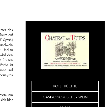
ümer des
ours auf
% Syrah)
Landwein
t. Und zu
 wird den
 Risiken
Farbe ist
annt und
acqueyras
ROTE FRÜCHTE
Noten. Am
GASTRONOMISCHER WEIN
sich hier