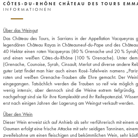
CÔTES-DU-RHÔNE CHÂTEAU DES TOURS EMM
INFORMATIONEN
Über das Weingut
Das Château des Tours, in Sarrians in der Appellation Vacqueyra
legendären Château Rayas in Châteauneuf-du-Pape und des Château 
40 Hektar einen roten Vacqueyras (80 % Grenache und 20 % Syrah)
und einen weißen Côtes-du-Rhône (100 % Grenache). Unter dem 
(Grenache, Counoise, Syrah, Cinsault, Merlot und diverse andere Reb
guter Letzt findet man hier auch einen Rosé-Tafelwein namens „Paris
roten und weißen Grenache-Trauben alle Ehre gemacht. Der Weinba
eingegangen. Tatsächlich werden die Trauben so reif wie möglich g
wenig intensiv, aber dennoch sind die Weine extrem tiefgründig
nachgefragt sind sie für ihre Komplexität und ihr Reifepotenzial. Wi
erst nach einigen Jahren der Lagerung am Weingut verkauft werden.
Über den Wein
Dieser Wein erweist sich auf Anhieb als sehr verführerisch mit einem
Gaumen erfolgt eine frische Attacke mit sehr seidigen Tanninen, eine
zweifelsohne um einen fleischigen und bekömmlichen Wein, sehr köst