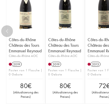
Côtes-du-Rhône
Côtes-du-Rhône
Côtes-du-Rh
Château des Tours
Château des Tours
Château des 
Emmanuel Reynaud
Emmanuel Reynaud
Emmanuel R
Côtes-du-Rhône AOC
Côtes-du-Rhône AOC
Côtes-du-Rhôn
2019
2019
2013
Posten von 1 Flasche |
Posten von 1 Flasche |
Posten von 1 F
0 Gebote
0 Gebote
0 Gebote
80
€
80
€
72
(
Aktualisierung des
(
Aktualisierung des
(
Aktualisier
Preises
)
Preises
)
Preises