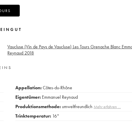
OURS
EINGUT
Vaucluse (Vin de Pays de Vaucluse) Les Tours Grenache Blanc Emm
Reynaud
2018
EINS
Appellation:
Côtes-du-Rhône
Eigentümer:
Emmanuel Reynaud
Produktionsmethode:
umweltfreundlich
Mehr erfahren …
Trinktemperatur:
16°