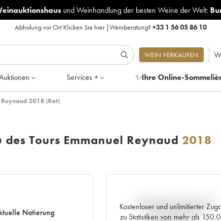
Weinauktionshaus
und
Weinhandlung der besten Weine der Welt:
Bu
Abholung vor Ort
Klicken Sie hier
|
Weinberatung?
+33 1 56 05 86 10
W
WEIN VERKAUFEN
Auktionen
Services +
✨
Ihre Online-Sommeliè
 Reynaud 2018 (Rot)
u des Tours Emmanuel Reynaud
2018
Aktuelle Entwicklung der
Kostenloser und unlimitierter Zug
ktuelle Notierung
Preisnotierung
zu Statistiken von mehr als 150.