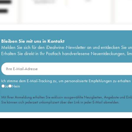
Bleiben Sie mit uns in Kontakt
Melden Sie sich für den iDealwine-Newsletter an und entdecken Sie u
Erhalten Sie direkt in Ihr Postfach handverlesene Neuentdeckungen, lim
Ich stimme dem E-Mail-Tracking zu, um personalisierte Empfehlungen zu erhalten
Ja
Nein
Mit Ihrer Anmeldung erhalten Sie exklusiv ausgewählte Neuigkeiten, Angebote und Einb
Sie können sich jederzeit unkompliziert über den Link in jeder E-Mail abmelden.