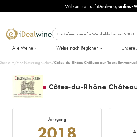
Willkommen auf iDealwine,
online-
Alle Weine
Weine nach Regionen
Unsere 
Startseite
/
Eine Notierung suchen
/
Côtes-du-Rhône Château des Tours Emmanuel
Côtes-du-Rhône Châtea
Jahrgang
2018
A