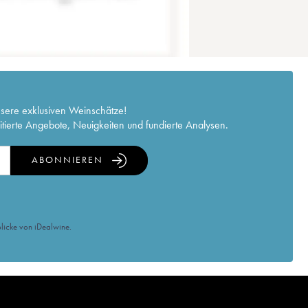
nsere exklusiven Weinschätze!
itierte Angebote, Neuigkeiten und fundierte Analysen.
ABONNIEREN
licke von iDealwine.