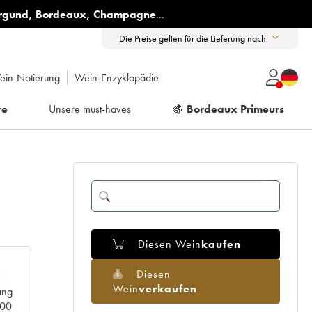
rgund
,
Bordeaux
,
Champagne
...
Die Preise gelten für die Lieferung nach:
ein-Notierung
Wein-Enzyklopädie
re
Unsere must-haves
🍇
Bordeaux Primeurs
Diesen Wein
kaufen
Diesen
Wein
verkaufen
ang
000