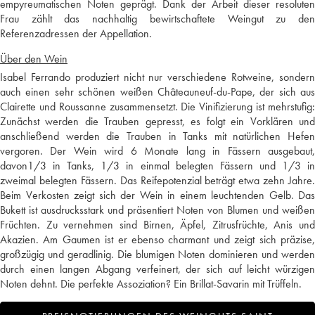
empyreumatischen Noten geprägt. Dank der Arbeit dieser resoluten
Frau zählt das nachhaltig bewirtschaftete Weingut zu den
Referenzadressen der Appellation.
Über den Wein
Isabel Ferrando produziert nicht nur verschiedene Rotweine, sondern
auch einen sehr schönen weißen Châteauneuf-du-Pape, der sich aus
Clairette und Roussanne zusammensetzt. Die Vinifizierung ist mehrstufig:
Zunächst werden die Trauben gepresst, es folgt ein Vorklären und
anschließend werden die Trauben in Tanks mit natürlichen Hefen
vergoren. Der Wein wird 6 Monate lang in Fässern ausgebaut,
davon1/3 in Tanks, 1/3 in einmal belegten Fässern und 1/3 in
zweimal belegten Fässern. Das Reifepotenzial beträgt etwa zehn Jahre.
Beim Verkosten zeigt sich der Wein in einem leuchtenden Gelb. Das
Bukett ist ausdrucksstark und präsentiert Noten von Blumen und weißen
Früchten. Zu vernehmen sind Birnen, Äpfel, Zitrusfrüchte, Anis und
Akazien. Am Gaumen ist er ebenso charmant und zeigt sich präzise,
großzügig und geradlinig. Die blumigen Noten dominieren und werden
durch einen langen Abgang verfeinert, der sich auf leicht würzigen
Noten dehnt. Die perfekte Assoziation? Ein Brillat-Savarin mit Trüffeln.