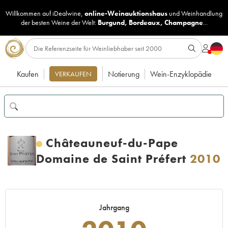
Willkommen auf iDealwine,
online-Weinauktionshaus
und
Weinhandlung
der besten Weine der Welt:
Burgund
,
Bordeaux
,
Champagne
...
Kaufen
Notierung
Wein-Enzyklopädie
VERKAUFEN
Châteauneuf-du-Pape
Domaine de Saint Préfert
2010
Jahrgang