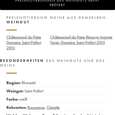
PREISNOTIERUNGEN DES WEINGUTS SAINT
PRÉFERT
PREISNOTIERUNG WEINE AUS DEMSELBEN
WEINGUT
Châteauneuf-du-Pape
Châteauneuf-du-Pape Réserve Auguste
Domaine Saint-Préfert
Favier Domaine Saint-Préfert
2010
2010
BESONDERHEITEN
DES WEINGUTS UND DES
WEINS
Region:
Rhonetal
Weingut:
Saint Préfert
Farbe:
weiß
Rebsorten:
Roussanne
,
Clairette