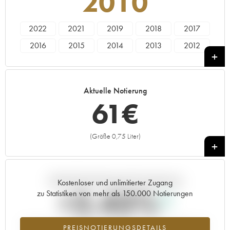
2010
2022
2021
2019
2018
2017
2016
2015
2014
2013
2012
2011
2010
2009
2008
2006
2005
1997
1991
1990
Aktuelle Notierung
61
€
(Größe 0,75 Liter)
+
Aktuelle Entwicklung der Preisnotierung
Kostenloser und unlimitierter Zugang
+2.43%
zu Statistiken von mehr als 150.000 Notierungen
Preisanstiegs des Jahrgangs 2010 im Jahr 2026 im Vergleich zum
PREISNOTIERUNGSDETAILS