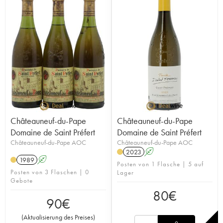
Châteauneuf-du-Pape
Châteauneuf-du-Pape
Domaine de Saint Préfert
Domaine de Saint Préfert
Châteauneuf-du-Pape AOC
Châteauneuf-du-Pape AOC
2023
A
1989
A
Posten von 1 Flasche | 5 auf
Posten von 3 Flaschen | 0
Lager
Gebote
80
€
90
€
(
Aktualisierung des Preises
)