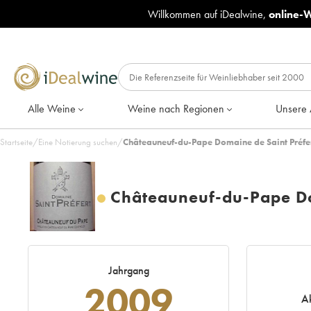
Willkommen auf iDealwine,
online-
Alle Weine
Weine nach Regionen
Unsere 
Startseite
/
Eine Notierung suchen
/
Châteauneuf-du-Pape Domaine de Saint Préfe
Châteauneuf-du-Pape Do
Jahrgang
2009
Ak