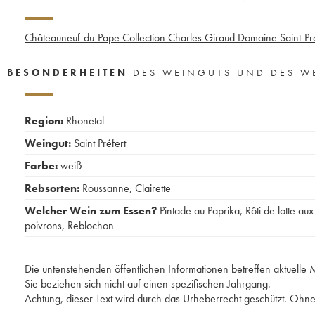
Châteauneuf-du-Pape Collection Charles Giraud Domaine Saint-Pré
BESONDERHEITEN
DES WEINGUTS UND DES W
Region:
Rhonetal
Weingut:
Saint Préfert
Farbe:
weiß
Rebsorten:
Roussanne
,
Clairette
Welcher Wein zum Essen?
Pintade au Paprika
,
Rôti de lotte aux
poivrons
,
Reblochon
Die untenstehenden öffentlichen Informationen betreffen aktuell
Sie beziehen sich nicht auf einen spezifischen Jahrgang.
Achtung, dieser Text wird durch das Urheberrecht geschützt. Ohne 