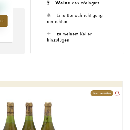
Weine
des Weinguts
Eine Benachrichtigung
einrichten
LS
m
25
zu meinem Keller
hinzufügen
Mwst. erstattbar