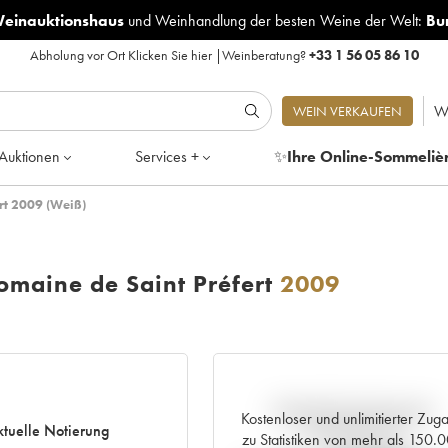
Weinauktionshaus
und
Weinhandlung der besten Weine der Welt:
Bu
Abholung vor Ort
Klicken Sie hier
|
Weinberatung?
+33 1 56 05 86 10
W
WEIN VERKAUFEN
Auktionen
Services +
✨
Ihre Online-Sommeliè
rt 2009 (Weiß)
maine de Saint Préfert
2009
Aktuelle Entwicklung der
Kostenloser und unlimitierter Zug
tuelle Notierung
Preisnotierung
zu Statistiken von mehr als 150.