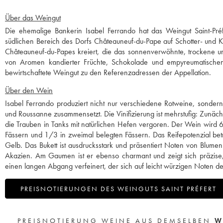
Über das Weingut
Die ehemalige Bankerin Isabel Ferrando hat das Weingut Saint-Pr
südlichen Bereich des Dorfs Châteauneuf-du-Pape auf Schotter- und Kie
Châteauneuf-du-Papes kreiert, die das sonnenverwöhnte, trockene un
von Aromen kandierter Früchte, Schokolade und empyreumatischen 
bewirtschaftete Weingut zu den Referenzadressen der Appellation.
Über den Wein
Isabel Ferrando produziert nicht nur verschiedene Rotweine, sonder
und Roussanne zusammensetzt. Die Vinifizierung ist mehrstufig: Zunäc
die Trauben in Tanks mit natürlichen Hefen vergoren. Der Wein wird 
Fässern und 1/3 in zweimal belegten Fässern. Das Reifepotenzial bet
Gelb. Das Bukett ist ausdrucksstark und präsentiert Noten von Blumen
Akazien. Am Gaumen ist er ebenso charmant und zeigt sich präzise
einen langen Abgang verfeinert, der sich auf leicht würzigen Noten dehnt
PREISNOTIERUNGEN DES WEINGUTS SAINT PRÉFERT
PREISNOTIERUNG WEINE AUS DEMSELBEN
W