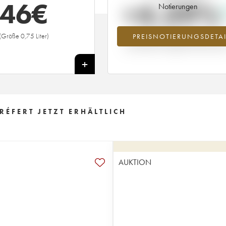
46
€
+4.39%
Notierungen
(Größe 0,75 Liter)
PREISNOTIERUNGSDETAI
Preisanstiegs des Jahrgangs 2009 i
Jahr 2026 im Vergleich zum Jahr 20
+
ÉFERT JETZT ERHÄLTLICH
AUKTION