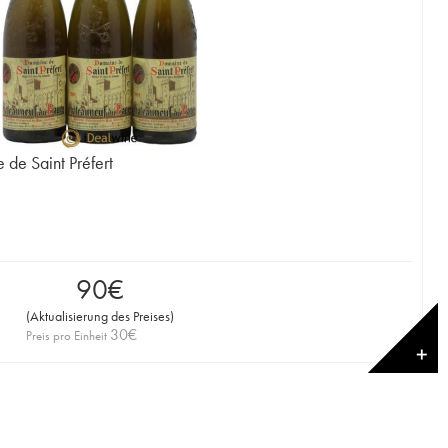
de Saint Préfert
90
€
(
Aktualisierung des Preises
)
30
€
Preis pro Einheit
✕