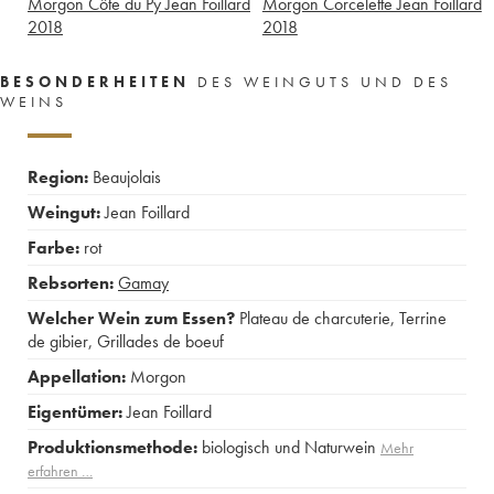
Morgon Côte du Py Jean Foillard
Morgon Corcelette Jean Foillard
2018
2018
BESONDERHEITEN
DES WEINGUTS UND DES
WEINS
Region:
Beaujolais
Weingut:
Jean Foillard
Farbe:
rot
Rebsorten:
Gamay
Welcher Wein zum Essen?
Plateau de charcuterie
,
Terrine
de gibier
,
Grillades de boeuf
Appellation:
Morgon
Eigentümer:
Jean Foillard
Produktionsmethode:
biologisch und Naturwein
Mehr
erfahren …