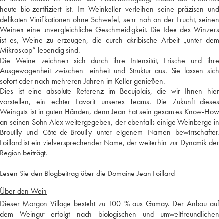
heute bio-zertifiziert ist. Im Weinkeller verleihen seine präzisen und
delikaten Vinifikationen ohne Schwefel, sehr nah an der Frucht, seinen
Weinen eine unvergleichliche Geschmeidigkeit. Die Idee des Winzers
ist es, Weine zu erzeugen, die durch akribische Arbeit „unter dem
Mikroskop“ lebendig sind.
Die Weine zeichnen sich durch ihre Intensität, Frische und ihre
Ausgewogenheit zwischen Feinheit und Struktur aus. Sie lassen sich
sofort oder nach mehreren Jahren im Keller genießen.
Dies ist eine absolute Referenz im Beaujolais, die wir Ihnen hier
vorstellen, ein echter Favorit unseres Teams. Die Zukunft dieses
Weinguts ist in guten Händen, denn Jean hat sein gesamtes Know-How
an seinen Sohn Alex weitergegeben, der ebenfalls einige Weinberge in
Brouilly und Côte-de-Brouilly unter eigenem Namen bewirtschaftet.
Foillard ist ein vielversprechender Name, der weiterhin zur Dynamik der
Region beiträgt.
Lesen Sie den Blogbeitrag über die Domaine Jean Foillard
Über den Wein
Dieser Morgon Village besteht zu 100 % aus Gamay. Der Anbau auf
dem Weingut erfolgt nach biologischen und umweltfreundlichen