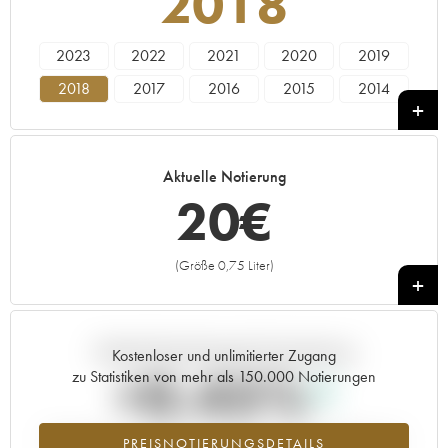
2018
2023
2022
2021
2020
2019
2018
2017
2016
2015
2014
2013
2012
2011
2010
2009
1991
Aktuelle Notierung
20
€
(Größe 0,75 Liter)
+
Aktuelle Entwicklung der Preisnotierung
Kostenloser und unlimitierter Zugang
+0.45%
zu Statistiken von mehr als 150.000 Notierungen
Preisanstiegs des Jahrgangs 2018 im Jahr 2026 im Vergleich zum
PREISNOTIERUNGSDETAILS