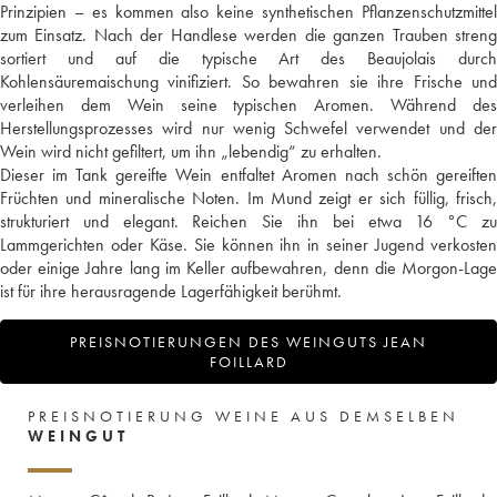
Prinzipien – es kommen also keine synthetischen Pflanzenschutzmittel
zum Einsatz. Nach der Handlese werden die ganzen Trauben streng
sortiert und auf die typische Art des Beaujolais durch
Kohlensäuremaischung vinifiziert. So bewahren sie ihre Frische und
verleihen dem Wein seine typischen Aromen. Während des
Herstellungsprozesses wird nur wenig Schwefel verwendet und der
Wein wird nicht gefiltert, um ihn „lebendig“ zu erhalten.
Dieser im Tank gereifte Wein entfaltet Aromen nach schön gereiften
Früchten und mineralische Noten. Im Mund zeigt er sich füllig, frisch,
strukturiert und elegant. Reichen Sie ihn bei etwa 16 °C zu
Lammgerichten oder Käse. Sie können ihn in seiner Jugend verkosten
oder einige Jahre lang im Keller aufbewahren, denn die Morgon-Lage
ist für ihre herausragende Lagerfähigkeit berühmt.
PREISNOTIERUNGEN DES WEINGUTS JEAN
FOILLARD
PREISNOTIERUNG WEINE AUS DEMSELBEN
WEINGUT