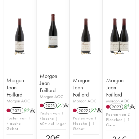
Morgon
Morgon
Morgon
Morgon
Jean
Jean
Jean
Jean
Foillard
Foillard
Foillard
Foillard
Morgon AOC
Morgon AOC
Morgon AOC
Morgon AOC
2023
A
K
2023
A
K
2021
A
K
2022
A
K
Posten von 1
Posten von 2
Posten von 1
Posten von 1
Flasche |
Flaschen | 1
Flasche | 1
Flasche | 1
60+ auf Lager
Gebot
Gebot
Gebot
20
€