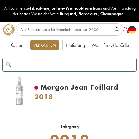
Willkommen auf iDealwine,
online-Weinauktionshaus
und
Weinhandlung
der besten Weine der Welt:
Burgund
,
Bordeaux
,
Champagne
...
Kaufen
Notierung
Wein-Enzyklopädie
VERKAUFEN
Morgon Jean Foillard
2018
Jahrgang