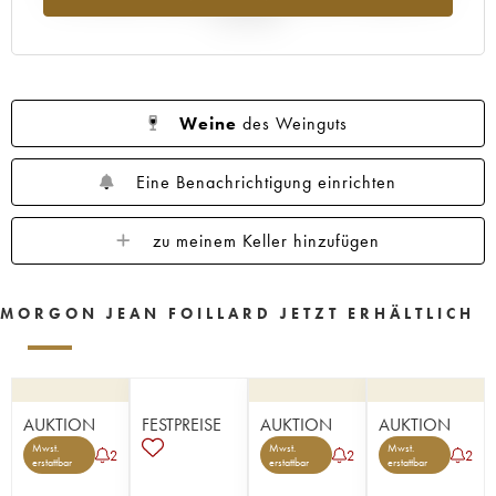
Jahr 2025
Weine
des Weinguts
Eine Benachrichtigung einrichten
zu meinem Keller hinzufügen
MORGON JEAN FOILLARD JETZT ERHÄLTLICH
AUKTION
FESTPREISE
AUKTION
AUKTION
Mwst.
Mwst.
Mwst.
2
2
2
erstattbar
erstattbar
erstattbar