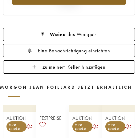
Jahr 2025
Weine
des Weinguts
Eine Benachrichtigung einrichten
zu meinem Keller hinzufügen
MORGON JEAN FOILLARD JETZT ERHÄLTLICH
AUKTION
FESTPREISE
AUKTION
AUKTION
Mwst.
Mwst.
Mwst.
2
2
2
erstattbar
erstattbar
erstattbar