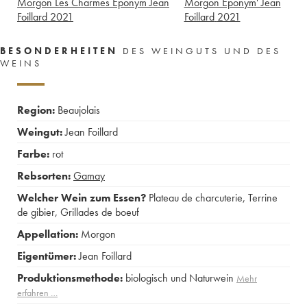
Morgon Les Charmes Eponym Jean
Morgon Eponym' Jean
Foillard
2021
Foillard
2021
BESONDERHEITEN
DES WEINGUTS UND DES
WEINS
Region:
Beaujolais
Weingut:
Jean Foillard
Farbe:
rot
Rebsorten:
Gamay
Welcher Wein zum Essen?
Plateau de charcuterie
,
Terrine
de gibier
,
Grillades de boeuf
Appellation:
Morgon
Eigentümer:
Jean Foillard
Produktionsmethode:
biologisch und Naturwein
Mehr
erfahren …