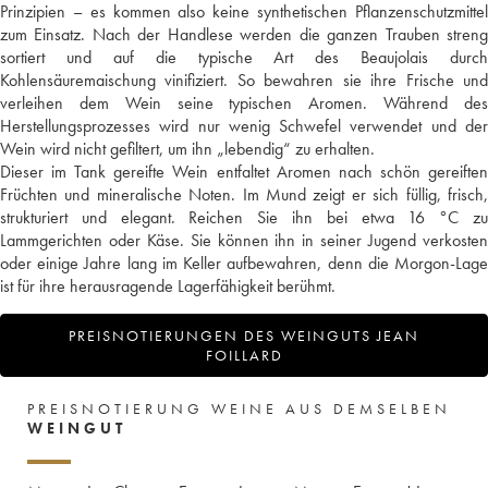
Prinzipien – es kommen also keine synthetischen Pflanzenschutzmittel
zum Einsatz. Nach der Handlese werden die ganzen Trauben streng
sortiert und auf die typische Art des Beaujolais durch
Kohlensäuremaischung vinifiziert. So bewahren sie ihre Frische und
verleihen dem Wein seine typischen Aromen. Während des
Herstellungsprozesses wird nur wenig Schwefel verwendet und der
Wein wird nicht gefiltert, um ihn „lebendig“ zu erhalten.
Dieser im Tank gereifte Wein entfaltet Aromen nach schön gereiften
Früchten und mineralische Noten. Im Mund zeigt er sich füllig, frisch,
strukturiert und elegant. Reichen Sie ihn bei etwa 16 °C zu
Lammgerichten oder Käse. Sie können ihn in seiner Jugend verkosten
oder einige Jahre lang im Keller aufbewahren, denn die Morgon-Lage
ist für ihre herausragende Lagerfähigkeit berühmt.
PREISNOTIERUNGEN DES WEINGUTS JEAN
FOILLARD
PREISNOTIERUNG WEINE AUS DEMSELBEN
WEINGUT