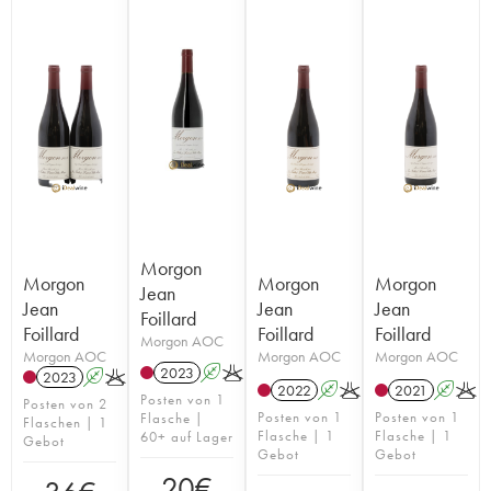
Morgon
Morgon
Morgon
Morgon
Jean
Jean
Jean
Jean
Foillard
Foillard
Foillard
Foillard
Morgon AOC
Morgon AOC
Morgon AOC
Morgon AOC
2023
A
K
2023
A
K
2022
A
K
2021
A
K
Posten von 1
Posten von 2
Posten von 1
Posten von 1
Flasche |
Flaschen | 1
Flasche | 1
Flasche | 1
60+ auf Lager
Gebot
Gebot
Gebot
20
€