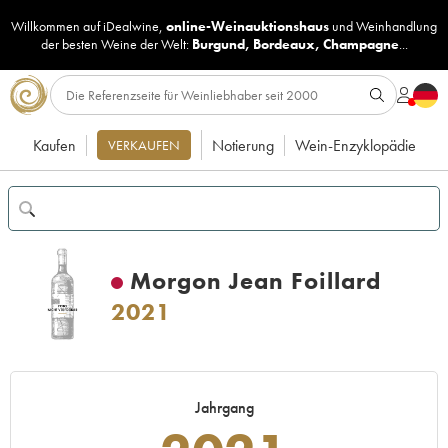
Willkommen auf iDealwine,
online-Weinauktionshaus
und
Weinhandlung
der besten Weine der Welt:
Burgund
,
Bordeaux
,
Champagne
...
Kaufen
Notierung
Wein-Enzyklopädie
VERKAUFEN
Morgon Jean Foillard
2021
Jahrgang