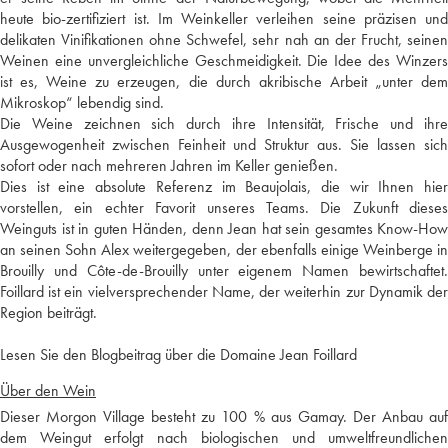
heute bio-zertifiziert ist. Im Weinkeller verleihen seine präzisen und
delikaten Vinifikationen ohne Schwefel, sehr nah an der Frucht, seinen
Weinen eine unvergleichliche Geschmeidigkeit. Die Idee des Winzers
ist es, Weine zu erzeugen, die durch akribische Arbeit „unter dem
Mikroskop“ lebendig sind.
Die Weine zeichnen sich durch ihre Intensität, Frische und ihre
Ausgewogenheit zwischen Feinheit und Struktur aus. Sie lassen sich
sofort oder nach mehreren Jahren im Keller genießen.
Dies ist eine absolute Referenz im Beaujolais, die wir Ihnen hier
vorstellen, ein echter Favorit unseres Teams. Die Zukunft dieses
Weinguts ist in guten Händen, denn Jean hat sein gesamtes Know-How
an seinen Sohn Alex weitergegeben, der ebenfalls einige Weinberge in
Brouilly und Côte-de-Brouilly unter eigenem Namen bewirtschaftet.
Foillard ist ein vielversprechender Name, der weiterhin zur Dynamik der
Region beiträgt.
Lesen Sie den Blogbeitrag über die Domaine Jean Foillard
Über den Wein
Dieser Morgon Village besteht zu 100 % aus Gamay. Der Anbau auf
dem Weingut erfolgt nach biologischen und umweltfreundlichen