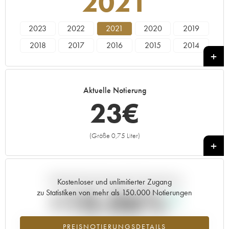
2021
2023
2022
2021
2020
2019
2018
2017
2016
2015
2014
2013
2012
2011
2010
2009
1991
Aktuelle Notierung
23
€
(Größe 0,75 Liter)
+
Aktuelle Entwicklung der Preisnotierung
Kostenloser und unlimitierter Zugang
+10.06%
zu Statistiken von mehr als 150.000 Notierungen
Preisanstiegs des Jahrgangs 2021 im Jahr 2026 im Vergleich zum
PREISNOTIERUNGSDETAILS