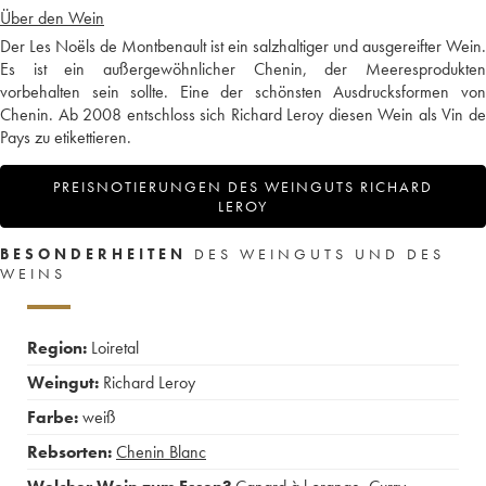
Über den Wein
Der Les Noëls de Montbenault ist ein salzhaltiger und ausgereifter Wein.
Es ist ein außergewöhnlicher Chenin, der Meeresprodukten
vorbehalten sein sollte. Eine der schönsten Ausdrucksformen von
Chenin. Ab 2008 entschloss sich Richard Leroy diesen Wein als Vin de
Pays zu etikettieren.
PREISNOTIERUNGEN DES WEINGUTS RICHARD
LEROY
BESONDERHEITEN
DES WEINGUTS UND DES
WEINS
Region:
Loiretal
Weingut:
Richard Leroy
Farbe:
weiß
Rebsorten:
Chenin Blanc