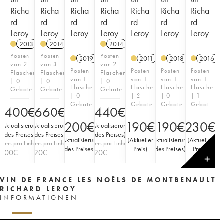
Richa
Richa
Richa
Richa
Richa
Richa
Richa
rd
rd
rd
rd
rd
rd
rd
Leroy
Leroy
Leroy
Leroy
Leroy
Leroy
Leroy
2013
A
K
2014
A
K
2014
A
K
Posten
Posten
Posten
2019
A
K
2011
A
K
2018
A
K
2016
von 2
von 3
von 2
Posten
Posten
Posten
Posten
Flaschen
Flaschen
Flaschen
von 1
von 1
von 1
von 1
| 0
| 0
| 0
Flasche
Flasche
Flasche
Flasche
Gebote
Gebote
Gebote
| 0
| 2
| 0
| 1
Gebote
Gebote
Gebote
Gebot
400
€
660
€
440
€
200
€
190
€
190
€
230
€
(
Aktualisierung
(
Aktualisierung
(
Aktualisierung
des Preises
)
des Preises
)
des Preises
)
(
Aktualisierung
(
Aktueller
(
Aktualisierung
(
Aktueller
Preis pro Einheit
Preis pro Einheit
Preis pro Einheit
des Preises
)
Preis
)
des Preises
)
Preis
)
200
€
220
€
220
€
✕
VIN DE FRANCE LES NOËLS DE MONTBENAULT
RICHARD LEROY
INFORMATIONEN