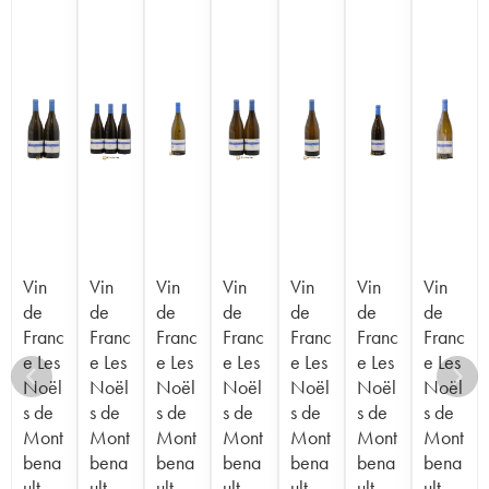
Vin
Vin
Vin
Vin
Vin
Vin
Vin
de
de
de
de
de
de
de
Franc
Franc
Franc
Franc
Franc
Franc
Franc
e Les
e Les
e Les
e Les
e Les
e Les
e Les
Noël
Noël
Noël
Noël
Noël
Noël
Noël
s de
s de
s de
s de
s de
s de
s de
Mont
Mont
Mont
Mont
Mont
Mont
Mont
bena
bena
bena
bena
bena
bena
bena
ult
ult
ult
ult
ult
ult
ult