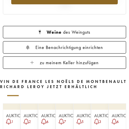
2025
Weine
des Weinguts
Eine Benachrichtigung einrichten
zu meinem Keller hinzufügen
VIN DE FRANCE LES NOËLS DE MONTBENAULT
RICHARD LEROY JETZT ERHÄLTLICH
AUKTION
AUKTION
AUKTION
AUKTION
AUKTION
AUKTION
AUKTIO
1
2
6
7
5
3
6