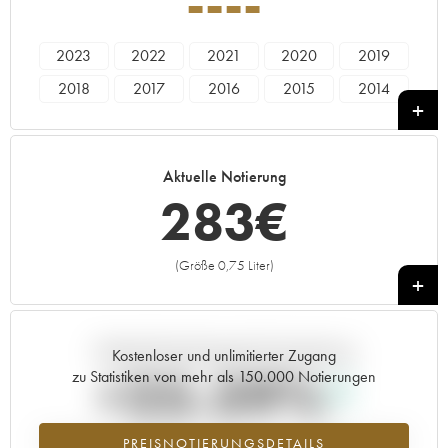
----
2023
2022
2021
2020
2019
2018
2017
2016
2015
2014
2013
2012
2011
2010
2009
2008
2007
2006
2005
2004
Aktuelle Notierung
2003
2002
2001
----
283
€
(Größe 0,75 Liter)
+
Aktuelle Entwicklung der Preisnotierung
Kostenloser und unlimitierter Zugang
+25.59%
zu Statistiken von mehr als 150.000 Notierungen
Preisanstiegs des Jahrgangs ---- im Jahr 2026 im Vergleich zum Jahr
PREISNOTIERUNGSDETAILS