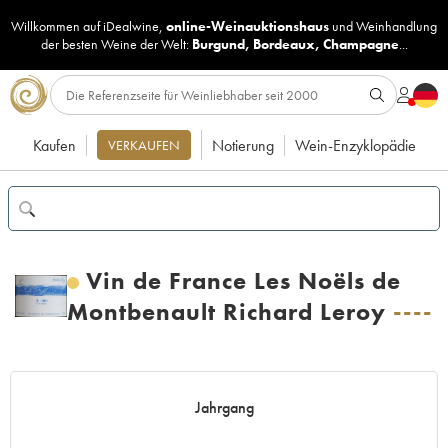
Willkommen auf iDealwine,
online-Weinauktionshaus
und
Weinhandlung
der besten Weine der Welt:
Burgund
,
Bordeaux
,
Champagne
...
Kaufen
Notierung
Wein-Enzyklopädie
VERKAUFEN
Vin de France Les Noëls de
Montbenault Richard Leroy
----
Jahrgang