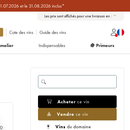
01.07.2026 et le 31.08.2026 inclus*
Les prix sont affichés pour une livraison en :
Cote des vins
Guide des vins
melier
Indispensables
🍇 Primeurs
Acheter
ce vin
Vendre
ce vin
Vins
du domaine
00