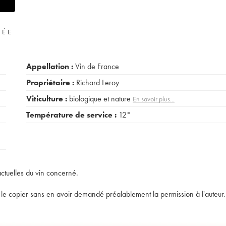
VÉE
Appellation :
Vin de France
Propriétaire :
Richard Leroy
Viticulture :
biologique et nature
En savoir plus...
Température de service :
12°
actuelles du vin concerné.
t de le copier sans en avoir demandé préalablement la permission à l'auteur.