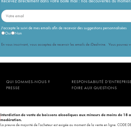
Recevez directement dans votre boîte mail : nos découvertes du moment, 
J'accepte le suivi de mes emails afin de recevoir des suggestions personnalisées
Oui
Non
En vous inscrivant, vous acceptez de recevoir les emails de iDealwine. Vous pouvez 
QUI SOMMES-NOUS ?
RESPONSABILITÉ D'ENTREPRIS
PRESSE
FOIRE AUX QUESTIONS
Interdiction de vente de boissons alcooliques aux mineurs de moins de 18 
modération.
La preuve de majorité de l'acheteur est exigée au moment de la vente en ligne. CODE