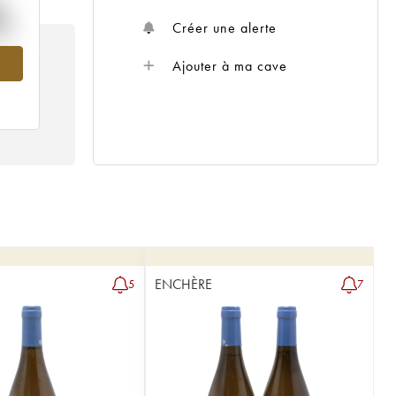
%
Créer une alerte
 en
Ajouter à ma cave
ENCHÈRE
5
7