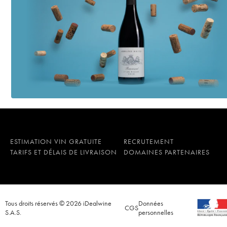
ESTIMATION VIN GRATUITE
RECRUTEMENT
TARIFS ET DÉLAIS DE LIVRAISON
DOMAINES PARTENAIRES
Tous droits réservés © 2026 iDealwine
Données
CGS
S.A.S.
personnelles