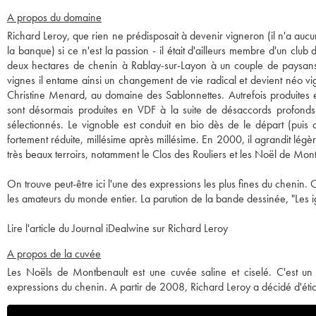
A propos du domaine
Richard Leroy, que rien ne prédisposait à devenir vigneron (il n'a aucu
la banque) si ce n'est la passion - il était d'ailleurs membre d'un cl
deux hectares de chenin à Rablay-sur-Layon à un couple de paysans s
vignes il entame ainsi un changement de vie radical et devient néo vign
Christine Menard, au domaine des Sablonnettes. Autrefois produites e
sont désormais produites en VDF à la suite de désaccords profonds a
sélectionnés. Le vignoble est conduit en bio dès de le départ (puis 
fortement réduite, millésime après millésime. En 2000, il agrandit l
très beaux terroirs, notamment le Clos des Rouliers et les Noël de Mon
On trouve peut-être ici l'une des expressions les plus fines du chenin. C
les amateurs du monde entier. La parution de la bande dessinée, "Les 
Lire l'article du Journal iDealwine sur Richard Leroy
A propos de la cuvée
Les Noëls de Montbenault est une cuvée saline et ciselé. C'est un 
expressions du chenin. A partir de 2008, Richard Leroy a décidé d'éti