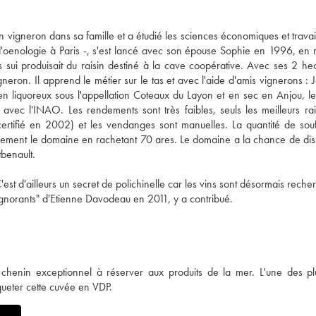
n vigneron dans sa famille et a étudié les sciences économiques et travail
ub d'oenologie à Paris -, s'est lancé avec son épouse Sophie en 1996, en 
ui produisait du raisin destiné à la cave coopérative. Avec ses 2 he
eron. Il apprend le métier sur le tas et avec l'aide d'amis vignerons : J
n liquoreux sous l'appellation Coteaux du Layon et en sec en Anjou, l
vec l'INAO. Les rendements sont très faibles, seuls les meilleurs rai
certifié en 2002) et les vendanges sont manuelles. La quantité de sou
égèrement le domaine en rachetant 70 ares. Le domaine a la chance de di
tbenault.
'est d'ailleurs un secret de polichinelle car les vins sont désormais rech
ignorants" d'Etienne Davodeau en 2011, y a contribué.
chenin exceptionnel à réserver aux produits de la mer. L'une des pl
queter cette cuvée en VDP.