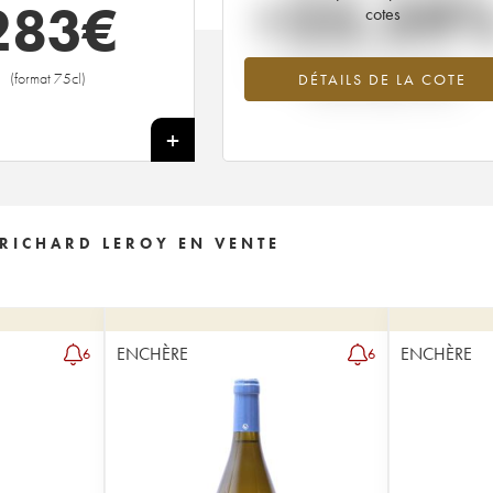
+25.59
283
€
cotes
Tendance à la hausse du millésime ----
(format 75cl)
DÉTAILS DE LA COTE
2026 par rapport à 2025
+
 RICHARD LEROY EN VENTE
ENCHÈRE
ENCHÈRE
6
6