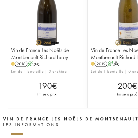
Vin de France Les Noëls de
Vin de France Les Noë
Montbenault Richard Leroy
Montbenault Richard 
2018
A
K
2019
A
K
Lot de 1 bouteille | 0 enchère
Lot de 1 bouteille | 0 en
190
€
200
€
(
mise à prix
)
(
mise à prix
)
VIN DE FRANCE LES NOËLS DE MONTBENAUL
LES INFORMATIONS