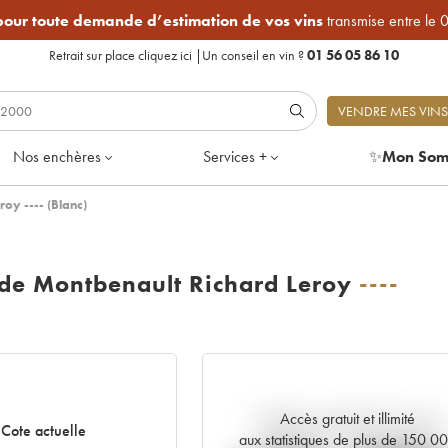
 pour toute demande d’estimation de vos vins
transmise entre le 
Retrait sur place
cliquez ici
|
Un conseil en vin ?
01 56 05 86 10
VENDRE MES VINS
Nos enchères
Services +
✨
Mon Som
oy ---- (Blanc)
 de Montbenault Richard Leroy
----
Accès gratuit et illimité
Tendance actuelle de la cote
Cote actuelle
aux statistiques de plus de 150 0