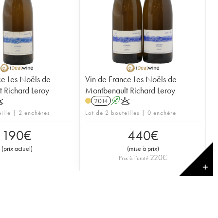
ce Les Noëls de
Vin de France Les Noëls de
 Richard Leroy
Montbenault Richard Leroy
K
2014
A
K
eille | 2 enchères
Lot de 2 bouteilles | 0 enchère
190
€
440
€
(
prix actuel
)
(
mise à prix
)
220
€
Prix à l'unité
✕