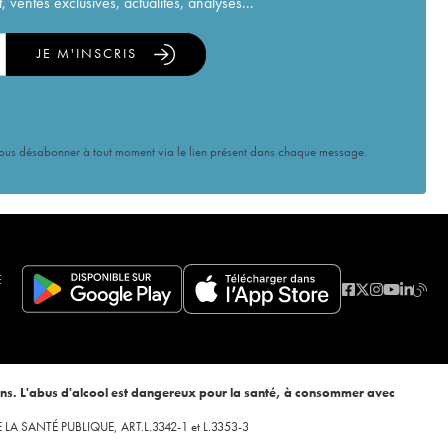
ventes exclusives, actualités, analyses...
JE M'INSCRIS
vous désabonner à tout moment via le lien présent dans chaque message.
E
ans. L'abus d'alcool est dangereux pour la santé, à consommer avec
 DE LA SANTÉ PUBLIQUE, ART.L.3342-1 et L.3353-3