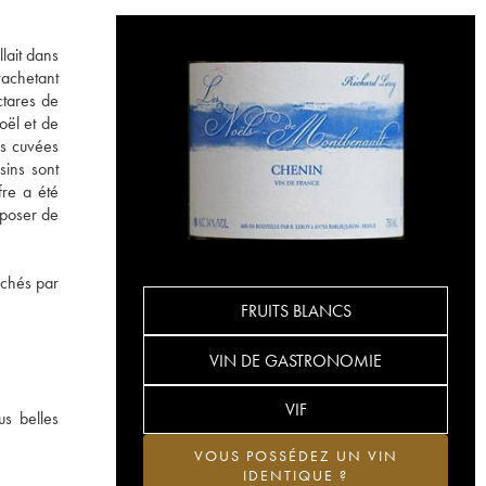
lait dans
rachetant
ctares de
oël et de
es cuvées
sins sont
fre a été
sposer de
erchés par
FRUITS BLANCS
VIN DE GASTRONOMIE
VIF
us belles
VOUS POSSÉDEZ UN VIN
IDENTIQUE ?