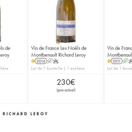
ls de
Vin de France Les Noëls de
Vin de Fran
Leroy
Montbenault Richard Leroy
Montbenault
2016
A
K
2011
A
chère
Lot de 1 bouteille | 1 enchère
Lot de 1 bout
230
€
(
prix actuel
)
T RICHARD LEROY