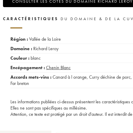
CONSULTER LES COTES DU DOMAINE RICHARD LEROY
CARACTÉRISTIQUES
DU DOMAINE & DE LA CU
Région :
Vallée de la Loire
Domaine :
Richard Leroy
Couleur :
blanc
Encépagement :
Chenin Blanc
Accords mets-vins :
Canard à l orange
,
Curry déchine de porc
,
Far breton
Les informations publiées ci-dessus présentent les caractéristiques 
Elles ne sont pas spécifiques au millésime.
Attention, ce texte est protégé par un droit d'auteur. Il est interdi