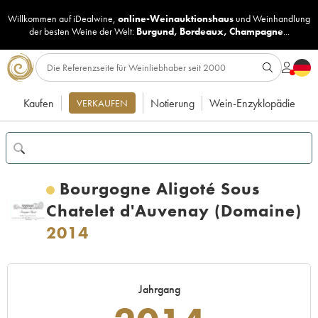
Willkommen auf iDealwine,
online-Weinauktionshaus
und
Weinhandlung
der besten Weine der Welt:
Burgund
,
Bordeaux
,
Champagne
...
Kaufen
Notierung
Wein-Enzyklopädie
VERKAUFEN
Bourgogne Aligoté Sous
Chatelet d'Auvenay (Domaine)
2014
Jahrgang