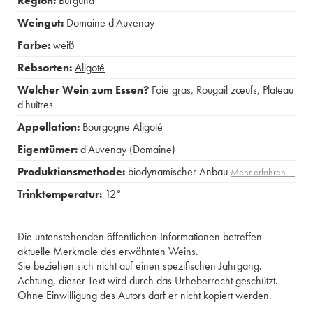
Region:
Burgund
Weingut:
Domaine d'Auvenay
Farbe:
weiß
Rebsorten:
Aligoté
Welcher Wein zum Essen?
Foie gras
,
Rougail zœufs
,
Plateau
d'huîtres
Appellation:
Bourgogne Aligoté
Eigentümer:
d'Auvenay (Domaine)
Produktionsmethode:
biodynamischer Anbau
Mehr erfahren …
Trinktemperatur:
12°
Die untenstehenden öffentlichen Informationen betreffen
aktuelle Merkmale des erwähnten Weins.
Sie beziehen sich nicht auf einen spezifischen Jahrgang.
Achtung, dieser Text wird durch das Urheberrecht geschützt.
Ohne Einwilligung des Autors darf er nicht kopiert werden.