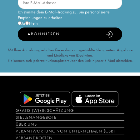
Ich stimme dem E-Mail-Tracking zu, um personalisierte
Empfehlungen zu erhalten
Ja
Nein
ABONNIEREN
Mit Ihrer Anmeldung erhalten Sie exklusiv ausgewählte Neuigkeiten, Angebote
und Einblicke von iDealwine.
Sie können sich jederzeit unkompliziert über den Link in jeder E-Mail abmelden.
GRATIS (W)EINSCHÄTZUNG
STELLENANGEBOTE
ÜBER UNS
VERANTWORTUNG VON UNTERNEHMEN (CSR)
VERSANDKOSTEN