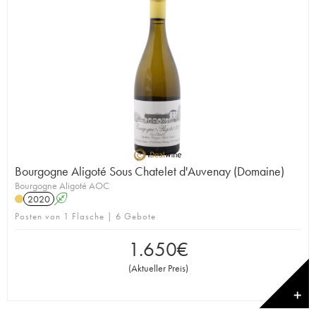
Bourgogne Aligoté Sous Chatelet d'Auvenay (Domaine)
Bourgogne Aligoté AOC
2020
A
Posten von 1 Flasche | 6 Gebote
1.650
€
(
Aktueller Preis
)
✕