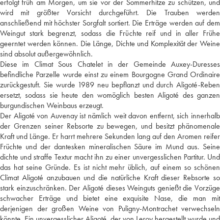
erfolgt früh am Morgen, um sie vor der Sommerhitze zu schützen, und
wird mit größter Vorsicht durchgeführt. Die Trauben werden
anschließend mit höchster Sorgfalt sortiert. Die Erträge werden auf dem
Weingut stark begrenzt, sodass die Früchte reif und in aller Frühe
geerntet werden können. Die Länge, Dichte und Komplexität der Weine
sind absolut außergewöhnlich.
Diese im Climat Sous Chatelet in der Gemeinde Auxey-Duresses
befindliche Parzelle wurde einst zu einem Bourgogne Grand Ordinaire
zurückgestuft. Sie wurde 1989 neu bepflanzt und durch Aligoté-Reben
ersetzt, sodass sie heute den womöglich besten Aligoté des ganzen
burgundischen Weinbaus erzeugt.
Der Aligoté von Auvenay ist nämlich weit davon entfernt, sich innerhalb
der Grenzen seiner Rebsorte zu bewegen, und besitzt phänomenale
Kraft und Länge. Er harrt mehrere Sekunden lang auf den Aromen reifer
Früchte und der dantesken mineralischen Säure im Mund aus. Seine
dichte und straffe Textur macht ihn zu einer unvergesslichen Partitur. Und
das hat seine Gründe. Es ist nicht mehr üblich, auf einem so schönen
Climat Aligoté anzubauen und die natürliche Kraft dieser Rebsorte so
stark einzuschränken. Der Aligoté dieses Weinguts genießt die Vorzüge
schwacher Erträge und bietet eine exquisite Nase, die man mit
derjenigen der großen Weine von Puligny-Montrachet verwechseln
könnte. Ein unvergesslicher Aligoté, der von Leroy hergestellt wurde und