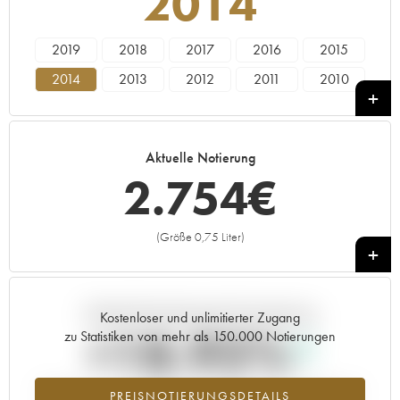
2014
2019
2018
2017
2016
2015
2014
2013
2012
2011
2010
2009
2008
2007
2006
2005
2004
2003
2002
2001
2000
Aktuelle Notierung
1999
1997
2.754
€
(Größe 0,75 Liter)
+
Aktuelle Entwicklung der Preisnotierung
Kostenloser und unlimitierter Zugang
+18.92%
zu Statistiken von mehr als 150.000 Notierungen
Preisanstiegs des Jahrgangs 2014 im Jahr 2026 im Vergleich zum
PREISNOTIERUNGSDETAILS