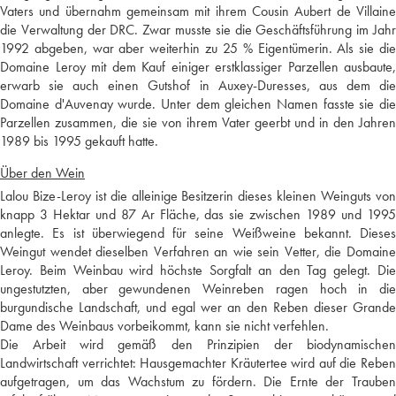
Vaters und übernahm gemeinsam mit ihrem Cousin Aubert de Villaine
die Verwaltung der DRC. Zwar musste sie die Geschäftsführung im Jahr
1992 abgeben, war aber weiterhin zu 25 % Eigentümerin. Als sie die
Domaine Leroy mit dem Kauf einiger erstklassiger Parzellen ausbaute,
erwarb sie auch einen Gutshof in Auxey-Duresses, aus dem die
Domaine d'Auvenay wurde. Unter dem gleichen Namen fasste sie die
Parzellen zusammen, die sie von ihrem Vater geerbt und in den Jahren
1989 bis 1995 gekauft hatte.
Über den Wein
Lalou Bize-Leroy ist die alleinige Besitzerin dieses kleinen Weinguts von
knapp 3 Hektar und 87 Ar Fläche, das sie zwischen 1989 und 1995
anlegte. Es ist überwiegend für seine Weißweine bekannt. Dieses
Weingut wendet dieselben Verfahren an wie sein Vetter, die Domaine
Leroy. Beim Weinbau wird höchste Sorgfalt an den Tag gelegt. Die
ungestutzten, aber gewundenen Weinreben ragen hoch in die
burgundische Landschaft, und egal wer an den Reben dieser Grande
Dame des Weinbaus vorbeikommt, kann sie nicht verfehlen.
Die Arbeit wird gemäß den Prinzipien der biodynamischen
Landwirtschaft verrichtet: Hausgemachter Kräutertee wird auf die Reben
aufgetragen, um das Wachstum zu fördern. Die Ernte der Trauben