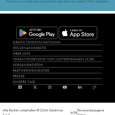
Sie können sich jederzeit unkompliziert über den Link in jeder E-Mail abmelden.
GRATIS (W)EINSCHÄTZUNG
STELLENANGEBOTE
ÜBER UNS
VERANTWORTUNG VON UNTERNEHMEN (CSR)
VERSANDKOSTEN
PARTNERWEINGÜTER
PRESSE
UNSERE FAQ
Alle Rechte vorbehalten © 2024 iDealwine
Personenbezogene
AGB
S.A.S.
Daten