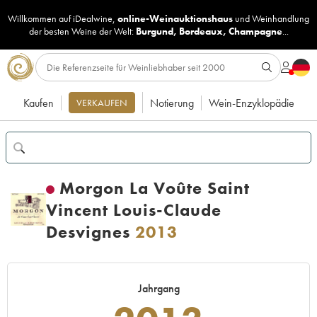
Willkommen auf iDealwine,
online-Weinauktionshaus
und
Weinhandlung
der besten Weine der Welt:
Burgund
,
Bordeaux
,
Champagne
...
Kaufen
Notierung
Wein-Enzyklopädie
VERKAUFEN
Morgon La Voûte Saint
Vincent Louis-Claude
Desvignes
2013
Jahrgang