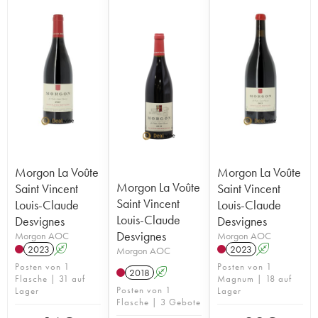
Morgon La Voûte
Morgon La Voûte
Morgon La Voûte
Saint Vincent
Saint Vincent
Saint Vincent
Louis-Claude
Louis-Claude
Louis-Claude
Desvignes
Desvignes
Desvignes
Morgon AOC
Morgon AOC
2023
A
2023
A
Morgon AOC
Posten von 1
Posten von 1
2018
A
Flasche | 31 auf
Magnum | 18 auf
Posten von 1
Lager
Lager
Flasche | 3 Gebote