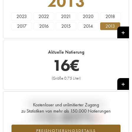
2013
2023
2022
2021
2020
2018
2017
2016
2015
2014
2013
2011
2010
2009
Aktuelle Notierung
16
€
(Größe 0,75 Liter)
+
Aktuelle Entwicklung der Preisnotierung
Kostenloser und unlimitierter Zugang
-12.83%
zu Statistiken von mehr als 150.000 Notierungen
Preisabfall des Jahrgangs 2013 im Jahr 2026 im Vergleich zum Jahr
PREISNOTIERUNGSDETAILS