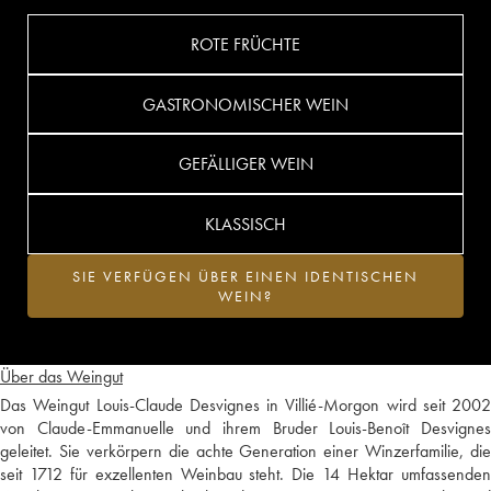
ROTE FRÜCHTE
GASTRONOMISCHER WEIN
GEFÄLLIGER WEIN
KLASSISCH
SIE VERFÜGEN ÜBER EINEN IDENTISCHEN
WEIN?
Über das Weingut
Das Weingut Louis-Claude Desvignes in Villié-Morgon wird seit 2002
von Claude-Emmanuelle und ihrem Bruder Louis-Benoît Desvignes
geleitet. Sie verkörpern die achte Generation einer Winzerfamilie, die
seit 1712 für exzellenten Weinbau steht. Die 14 Hektar umfassenden