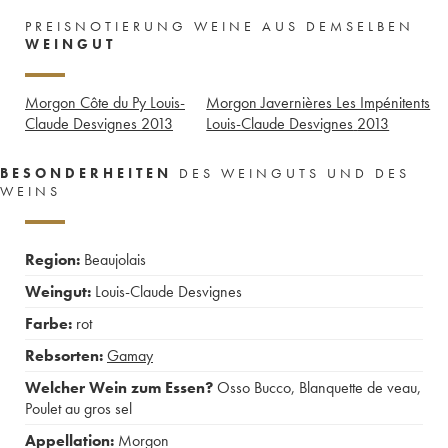
PREISNOTIERUNG WEINE AUS DEMSELBEN
WEINGUT
Morgon Côte du Py Louis-
Morgon Javernières Les Impénitents
Claude Desvignes
2013
Louis-Claude Desvignes
2013
BESONDERHEITEN
DES WEINGUTS UND DES
WEINS
Region:
Beaujolais
Weingut:
Louis-Claude Desvignes
Farbe:
rot
Rebsorten:
Gamay
Welcher Wein zum Essen?
Osso Bucco
,
Blanquette de veau
,
Poulet au gros sel
Appellation:
Morgon