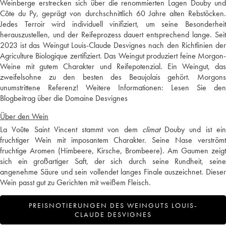
Weinberge erstrecken sich über die renommierten Lagen Douby und
Côte du Py, geprägt von durchschnittlich 60 Jahre alten Rebstöcken.
Jedes Terroir wird individuell vinifiziert, um seine Besonderheit
herauszustellen, und der Reifeprozess dauert entsprechend lange. Seit
2023 ist das Weingut Louis-Claude Desvignes nach den Richtlinien der
Agriculture Biologique zertifiziert. Das Weingut produziert feine Morgon-
Weine mit gutem Charakter und Reifepotenzial. Ein Weingut, das
zweifelsohne zu den besten des Beaujolais gehört. Morgons
unumstrittene Referenz! Weitere Informationen:
Lesen Sie den
Blogbeitrag über die Domaine Desvignes
Über den Wein
La Voûte Saint Vincent stammt von dem
climat
Douby und ist ei
fruchtiger Wein mit imposantem Charakter. Seine Nase verströmt
fruchtige Aromen (Himbeere, Kirsche, Brombeere). Am Gaumen zeigt
sich ein großartiger Saft, der sich durch seine Rundheit, seine
angenehme Säure und sein vollendet langes Finale auszeichnet. Dieser
Wein passt gut zu Gerichten mit weißem Fleisch.
PREISNOTIERUNGEN DES WEINGUTS LOUIS-
CLAUDE DESVIGNES