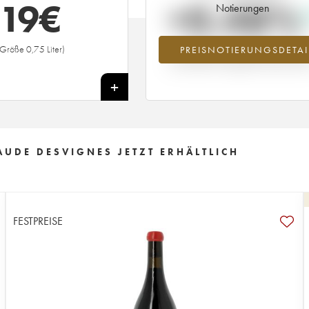
19
€
+0.48%
Notierungen
(Größe 0,75 Liter)
PREISNOTIERUNGSDETAI
Preisanstiegs des Jahrgangs 2023 i
Jahr 2026 im Vergleich zum Jahr 20
+
AUDE DESVIGNES JETZT ERHÄLTLICH
FESTPREISE