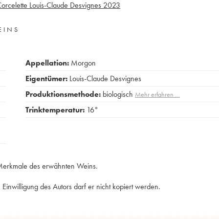
rcelette Louis-Claude Desvignes
2023
EINS
Appellation:
Morgon
Eigentümer:
Louis-Claude Desvignes
Produktionsmethode:
biologisch
Mehr erfahren …
Trinktemperatur:
16°
e Merkmale des erwähnten Weins.
Einwilligung des Autors darf er nicht kopiert werden.