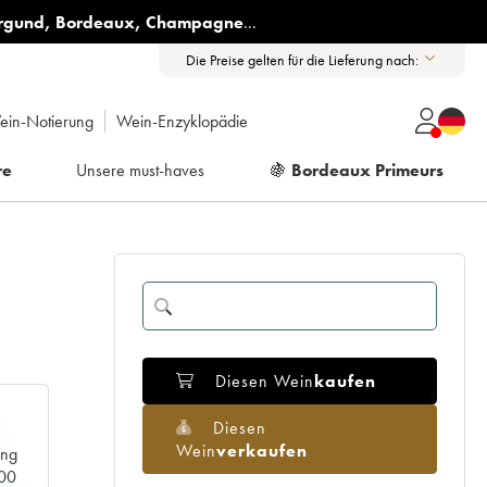
rgund
,
Bordeaux
,
Champagne
...
Die Preise gelten für die Lieferung nach:
ein-Notierung
Wein-Enzyklopädie
re
Unsere must-haves
🍇
Bordeaux Primeurs
Diesen Wein
kaufen
Diesen
Wein
verkaufen
ang
000