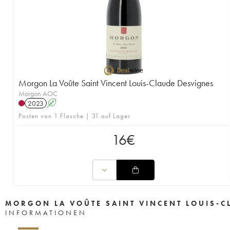
Morgon La Voûte Saint Vincent Louis-Claude Desvignes
Morgon AOC
2023
A
Posten von 1 Flasche | 31 auf Lager
16
€
MORGON LA VOÛTE SAINT VINCENT LOUIS-C
INFORMATIONEN