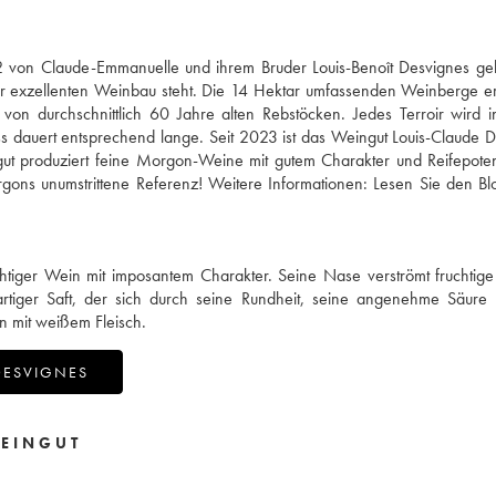
 von Claude-Emmanuelle und ihrem Bruder Louis-Benoît Desvignes gele
für exzellenten Weinbau steht. Die 14 Hektar umfassenden Weinberge e
n durchschnittlich 60 Jahre alten Rebstöcken. Jedes Terroir wird in
zess dauert entsprechend lange. Seit 2023 ist das Weingut Louis-Claude 
ingut produziert feine Morgon-Weine mit gutem Charakter und Reifepoten
gons unumstrittene Referenz! Weitere Informationen:
Lesen Sie den Bl
chtiger Wein mit imposantem Charakter. Seine Nase verströmt fruchti
tiger Saft, der sich durch seine Rundheit, seine angenehme Säure 
en mit weißem Fleisch.
DESVIGNES
EINGUT