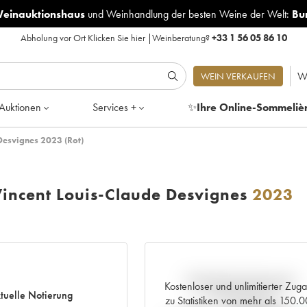
Weinauktionshaus
und
Weinhandlung der besten Weine der Welt:
Bu
Abholung vor Ort
Klicken Sie hier
|
Weinberatung?
+33 1 56 05 86 10
W
WEIN VERKAUFEN
Auktionen
Services +
✨
Ihre Online-Sommeliè
Desvignes 2023 (Rot)
incent Louis-Claude Desvignes
2023
Aktuelle Entwicklung der
Kostenloser und unlimitierter Zug
tuelle Notierung
Preisnotierung
zu Statistiken von mehr als 150.