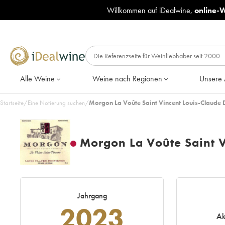
Willkommen auf iDealwine,
online-
Alle Weine
Weine nach Regionen
Unsere 
Startseite
/
Eine Notierung suchen
/
Morgon La Voûte Saint Vincent Louis-Claude 
Morgon La Voûte Saint V
Jahrgang
2023
Ak