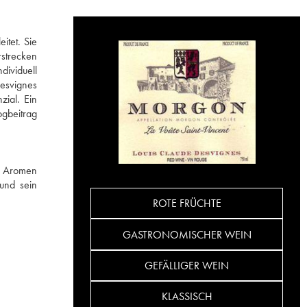
itet. Sie
rstrecken
dividuell
Desvignes
zial. Ein
ogbeitrag
ge Aromen
und sein
ROTE FRÜCHTE
GASTRONOMISCHER WEIN
GEFÄLLIGER WEIN
KLASSISCH