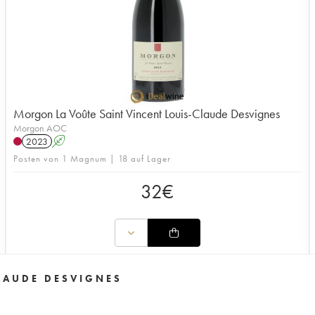
Morgon La Voûte Saint Vincent Louis-Claude Desvignes
Morgon AOC
2023
A
Posten von 1 Magnum | 18 auf Lager
32
€
LAUDE DESVIGNES