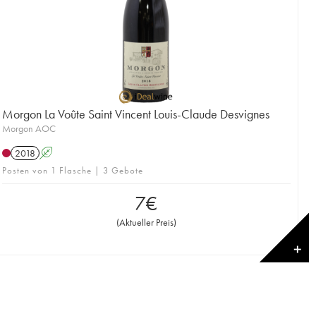
Morgon La Voûte Saint Vincent Louis-Claude Desvignes
Morgon AOC
2018
A
Posten von 1 Flasche | 3 Gebote
7
€
(
Aktueller Preis
)
✕