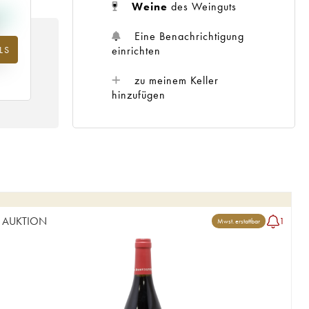
Weine
des Weinguts
Eine Benachrichtigung
LS
m
einrichten
25
zu meinem Keller
hinzufügen
AUKTION
1
Mwst. erstattbar