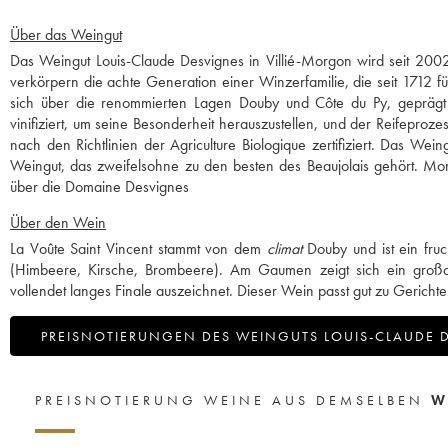
Über das Weingut
Das Weingut Louis-Claude Desvignes in Villié-Morgon wird seit 2002
verkörpern die achte Generation einer Winzerfamilie, die seit 1712 
sich über die renommierten Lagen Douby und Côte du Py, geprägt vo
vinifiziert, um seine Besonderheit herauszustellen, und der Reifepro
nach den Richtlinien der Agriculture Biologique zertifiziert. Das We
Weingut, das zweifelsohne zu den besten des Beaujolais gehört. Mor
über die Domaine Desvignes
Über den Wein
La Voûte Saint Vincent stammt von dem
climat
Douby und ist ein fru
(Himbeere, Kirsche, Brombeere). Am Gaumen zeigt sich ein großar
vollendet langes Finale auszeichnet. Dieser Wein passt gut zu Gericht
PREISNOTIERUNGEN DES WEINGUTS LOUIS-CLAUDE 
PREISNOTIERUNG WEINE AUS DEMSELBEN
W