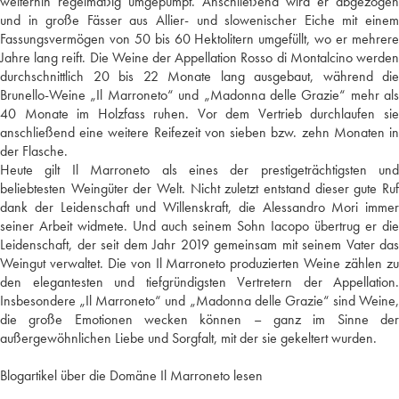
weiterhin regelmäßig umgepumpt. Anschließend wird er abgezogen
und in große Fässer aus Allier- und slowenischer Eiche mit einem
Fassungsvermögen von 50 bis 60 Hektolitern umgefüllt, wo er mehrere
Jahre lang reift. Die Weine der Appellation Rosso di Montalcino werden
durchschnittlich 20 bis 22 Monate lang ausgebaut, während die
Brunello-Weine „Il Marroneto“ und „Madonna delle Grazie“ mehr als
40 Monate im Holzfass ruhen. Vor dem Vertrieb durchlaufen sie
anschließend eine weitere Reifezeit von sieben bzw. zehn Monaten in
der Flasche.
Heute gilt Il Marroneto als eines der prestigeträchtigsten und
beliebtesten Weingüter der Welt. Nicht zuletzt entstand dieser gute Ruf
dank der Leidenschaft und Willenskraft, die Alessandro Mori immer
seiner Arbeit widmete. Und auch seinem Sohn Iacopo übertrug er die
Leidenschaft, der seit dem Jahr 2019 gemeinsam mit seinem Vater das
Weingut verwaltet. Die von Il Marroneto produzierten Weine zählen zu
den elegantesten und tiefgründigsten Vertretern der Appellation.
Insbesondere „Il Marroneto“ und „Madonna delle Grazie“ sind Weine,
die große Emotionen wecken können – ganz im Sinne der
außergewöhnlichen Liebe und Sorgfalt, mit der sie gekeltert wurden.
Blogartikel über die Domäne Il Marroneto lesen