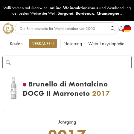
Willkommen auf iDealwine,
online-Weinauktionshaus
und
Weinhandlung
der besten Weine der Welt:
Burgund
,
Bordeaux
,
Champagne
...
Kaufen
Notierung
Wein-Enzyklopädie
VERKAUFEN
Brunello di Montalcino
DOCG Il Marroneto
2017
Jahrgang