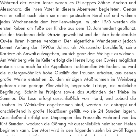
Während der ersten Jahre waren es Giuseppes Söhne Andrea und
Alessandro, die ihren Vater in diesem Abenteuer begleiteten. Genau
wie er selbst auch üben sie einen juristischen Beruf auf und widmen
jedes Wochenende dem Familienweingut. Im Jahr 1975 werden die
ersten Reben am Fuße der Kirche aus dem 13. Jahrhundert gepflanzt,
die der Madonna delle Grazie geweiht ist und der ihre bedeutendste
Cuvée ihren Namen verdankt. Der eigentliche Wendepunkt jedoch
kommt Anfang der 1990er Jahre, als Alessandro beschließt, seine
Karriere als Anwalt aufzugeben, um sich ganz dem Weingut zu widmen.
Am Weinberg wie im Keller erfolgt die Herstellung der Cuvées möglichst
natürlich und nach für die Appellation traditionellen Methoden. So wird
die außergewöhnlich hohe Qualität der Trauben erhalten, aus denen
große Weine entstehen. Zu den einzigen Maßnahmen im Weinberg
gehören eine geringe Pflanzdichte, begrenzte Erträge, die natürliche
Begrünung, Schnitt im Frühjahr sowie das Aufbinden der Triebe im
Sommer. Die Lese erfolgt ausschließlich von Hand, und sobald die
Trauben im Weinkeller angekommen sind, werden sie entrappt und
anschließend in große Holzfässer gefüllt, wo sie 24 Stunden lagern.
Anschließend erfolgt das Umpumpen des Presssafts während vier bis
fünf Stunden, wodurch die Gärung mit ausschließlich heimischen Hefen
beginnen kann. Der Most wird in den folgenden zehn bis zwölf Tagen