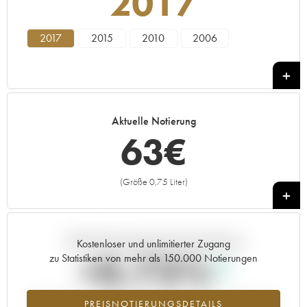
2017
2017
2015
2010
2006
Aktuelle Notierung
63
€
(Größe 0,75 Liter)
+
Aktuelle Entwicklung der Preisnotierung
Kostenloser und unlimitierter Zugang
+0.73%
zu Statistiken von mehr als 150.000 Notierungen
Preisanstiegs des Jahrgangs 2017 im Jahr 2026 im Vergleich zum
PREISNOTIERUNGSDETAILS