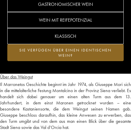
GASTRONOMISCHER WEIN
WEIN MIT REIFEPOTENZIAL
KLASSISCH
SIE VERFÜGEN ÜBER EINEN IDENTISCHEN
WEIN?
Über das Weingut
Il Marronetos Geschichte beginnt im Jahr 1974, als Giuseppe Mori sich
in die mittelalterliche Festung Montalcino in der Provinz Siena verliebt. Es
handelt sich dabei genauer um einen alten Turm aus dem 13.
Jahrhundert, in dem einst Maronen getrocknet wurden – eine
besondere Kastaniensorte, die dem Weingut seinen Namen gab.
Giuseppe beschloss daraufhin, das kleine Anwesen zu erwerben, das
den Turm umgibt und von dem aus man einen Blick über die gesamte
Stadt Siena sowie das Val d’Orcia hat.