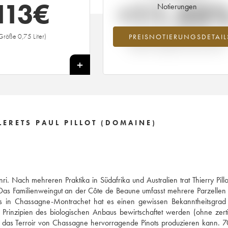
113
€
+11.25
Notierungen
Größe 0,75 Liter)
PREISNOTIERUNGSDETAIL
Preisanstiegs des Jahrgangs 2004 im J
2026 im Vergleich zum Jahr 2025
+
ERETS PAUL PILLOT (DOMAINE)
. Nach mehreren Praktika in Südafrika und Australien trat Thierry Pillo
as Familienweingut an der Côte de Beaune umfasst mehrere Parzellen 
s in Chassagne-Montrachet hat es einen gewissen Bekanntheitsgrad e
inzipien des biologischen Anbaus bewirtschaftet werden (ohne zertif
s das Terroir von Chassagne hervorragende Pinots produzieren kann. 7