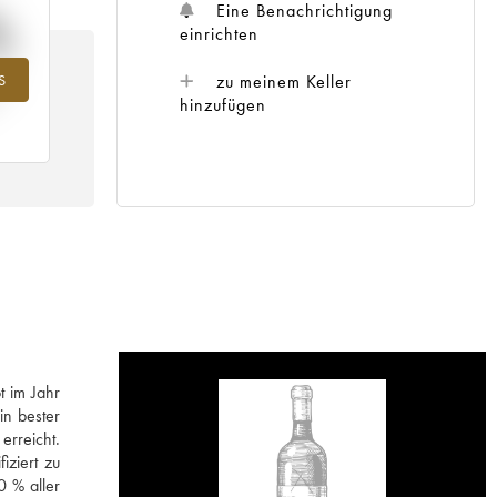
%
Eine Benachrichtigung
einrichten
zu meinem Keller
S
ahr
hinzufügen
t im Jahr
in bester
rreicht.
iziert zu
0 % aller