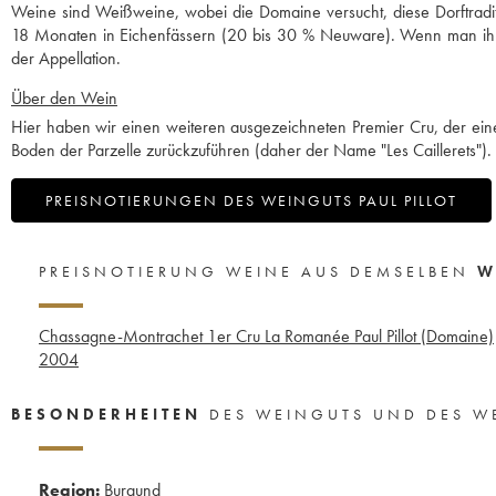
Weine sind Weißweine, wobei die Domaine versucht, diese Dorftradit
18 Monaten in Eichenfässern (20 bis 30 % Neuware). Wenn man ihne
der Appellation.
Über den Wein
Hier haben wir einen weiteren ausgezeichneten Premier Cru, der eine 
Boden der Parzelle zurückzuführen (daher der Name "Les Caillerets")
PREISNOTIERUNGEN DES WEINGUTS PAUL PILLOT
PREISNOTIERUNG WEINE AUS DEMSELBEN
W
Chassagne-Montrachet 1er Cru La Romanée Paul Pillot (Domaine)
2004
BESONDERHEITEN
DES WEINGUTS UND DES W
Region:
Burgund