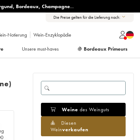
rgund
,
Bordeaux
,
Champagne
...
Die Preise gelten für die Lieferung nach:
ein-Notierung
Wein-Enzyklopädie
re
Unsere must-haves
🍇
Bordeaux Primeurs
ine)
Weine
des Weinguts
Diesen
Wein
verkaufen
ng
00