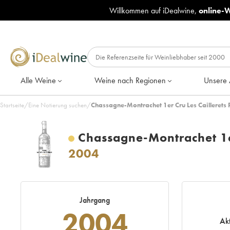
Willkommen auf iDealwine,
online-
Alle Weine
Weine nach Regionen
Unsere 
Startseite
/
Eine Notierung suchen
/
Chassagne-Montrachet 1er Cru Les Caillerets 
Chassagne-Montrachet 1er
2004
Jahrgang
2004
Ak