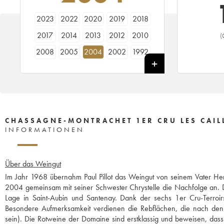
2023
2022
2020
2019
2018
2017
2014
2013
2012
2010
(
2008
2005
2004
2002
1992
1984
CHASSAGNE-MONTRACHET 1ER CRU LES CAILL
INFORMATIONEN
Über das Weingut
Im Jahr 1968 übernahm Paul Pillot das Weingut von seinem Vater Henri
2004 gemeinsam mit seiner Schwester Chrystelle die Nachfolge an. D
Lage in Saint-Aubin und Santenay. Dank der sechs 1er Cru-Terroir
Besondere Aufmerksamkeit verdienen die Rebflächen, die nach den Pr
sein). Die Rotweine der Domaine sind erstklassig und beweisen, das