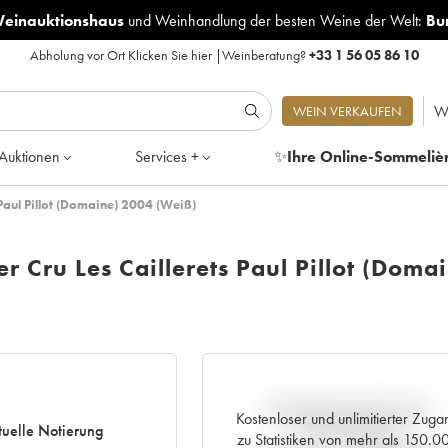
Weinauktionshaus
und
Weinhandlung der besten Weine der Welt:
Bu
Abholung vor Ort
Klicken Sie hier
|
Weinberatung?
+33 1 56 05 86 10
W
WEIN VERKAUFEN
Auktionen
Services +
✨
Ihre Online-Sommeliè
Paul Pillot (Domaine) 2004 (Weiß)
 Cru Les Caillerets Paul Pillot (Doma
Aktuelle Entwicklung der
Kostenloser und unlimitierter Zuga
tuelle Notierung
Preisnotierung
zu Statistiken von mehr als 150.0