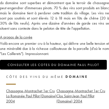
du domaine sont superbes et démontrent que le terroir de chassagne
peut engendrer d'immenses pinots. 70 % des vins sont produits en blanc
mais le domaine tient à perdurer cette tradition du village. Les vins ne
sont pas soutirés et sont élevés 12 à 18 mois en fûts de chêne (20 à
30% de fûts neufs). Après une dizaine d'années de garde ces vins se
situent sans conteste dans le peloton de tête de l'appellation.
A propos de la cuvée
Voilà encore un premier cru à la hauteur, qui délivre une belle tension et
une minéralité due à la richesse caillouteuse de la parcelle (d'où le nom
"Les Caillerets"). Impressionnant.
CONSULTER LES COTES DU DOMAINE PAUL PILLOT
CÔTE DES VINS DU MÊME
DOMAINE
Chassagne-Montrachet 1er Cru
Chassagne-Montrachet 1er Cru
La Romanée Paul Pillot (Domaine)
Clos Saint-Jean Paul Pillot
2004
(Domaine)
2004