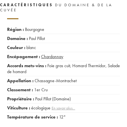
CARACTÉRISTIQUES
DU DOMAINE & DE LA
CUVÉE
Région :
Bourgogne
Domaine :
Paul Pillot
Couleur :
blanc
Encépagement :
Chardonnay
Accords mets-vins :
Foie gras cuit
,
Homard Thermidor
,
Salade
de homard
Appellation :
Chassagne-Montrachet
Classement :
1er Cru
Propriétaire :
Paul Pillot (Domaine)
Viticulture :
écologique
En savoir plus...
Température de service :
12°