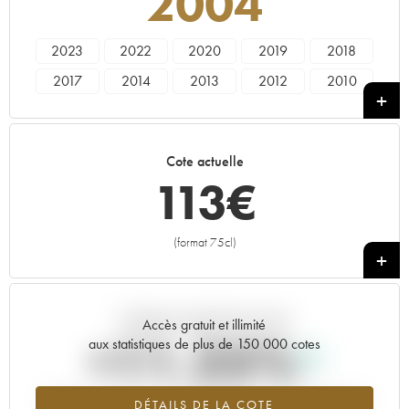
2004
2023
2022
2020
2019
2018
2017
2014
2013
2012
2010
2008
2005
2004
2002
1992
1984
Cote actuelle
113
€
(format 75cl)
+
Tendance actuelle de la cote
Accès gratuit et illimité
+11.25%
aux statistiques de plus de 150 000 cotes
Tendance à la hausse du millésime 2004 en 2026 par rapport à
DÉTAILS DE LA COTE