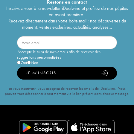
Restons en
contact
Inscrivez-vous à la newsletter iDealwine et profitez de nos pépites
en avant-première !
Recevez directement dans votre boîte mail : nos découvertes du
moment, ventes exclusives, actualités, analyses...
J'accepte le suivi de mes emails afin de recevoir des
suggestions personnalisées
Oui
Non
JE M'INSCRIS
En vous inscrivant, vous acceptez de recevoir les emails de iDealwine. Vous
pouvez vous désabonner à tout moment via le lien présent dans chaque message.