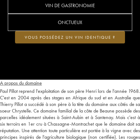
VIN DE GASTRONOMIE
ONCTUEUX
VOUS POSSÉDEZ UN VIN IDENTIQUE ?
A propos du domaine
Paul Pillot reprend l'exploitation de son père Henri lors de l'année 1968.
C'est en 2004 après des stages en Afrique du sud et en Australie que
Thierry Pillot a succédé à son père à la tête du domaine aux côtés de sa
soeur Chrystelle. Ce domaine familial de la côte de Beaune possède des
parcelles idéalement situées à Saint-Aubin et à Santenay. Mais c'est à
six terroirs en 1er cru à Chassagne-Montrachet que le domaine doit sa
réputation. Une attention toute particulière est portée à la vigne avec des
principes inspirés de l'agriculture biologique (non certifiée). Les rouges