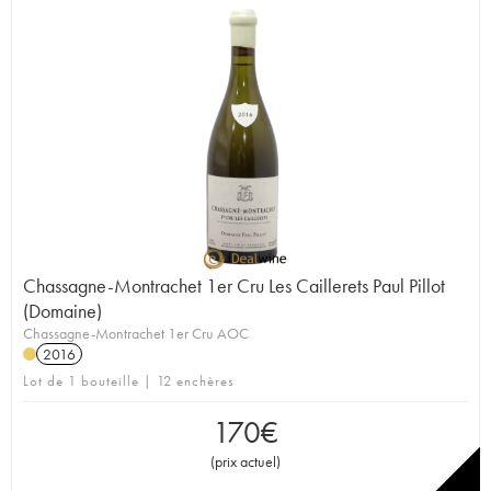
Chassagne-Montrachet 1er Cru Les Caillerets Paul Pillot
(Domaine)
Chassagne-Montrachet 1er Cru AOC
2016
Lot de 1 bouteille | 12 enchères
170
€
(
prix actuel
)