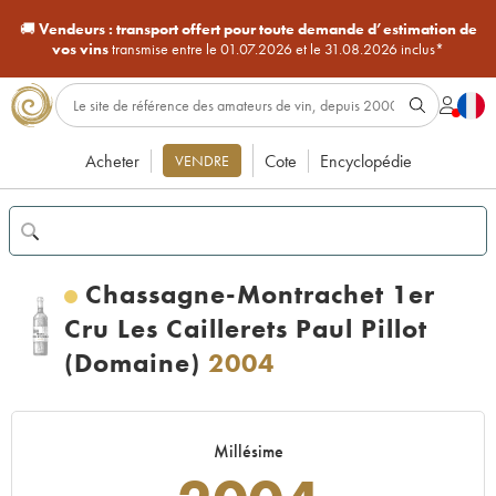
🚚
Vendeurs :
transport offert pour toute demande d’estimation de
vos vins
transmise entre le 01.07.2026 et le 31.08.2026 inclus*
Acheter
Cote
Encyclopédie
VENDRE
Chassagne-Montrachet 1er
Cru Les Caillerets Paul Pillot
(Domaine)
2004
Millésime