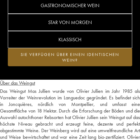
GASTRONOMISCHER WEIN
STAR VON MORGEN
KLASSISCH
SIE VERFÜGEN ÜBER EINEN IDENTISCHEN
WEIN?
Über das Weingut
Das Weingut Mas Jullien wurde von Olivier Jullien im Jahr 1985 als
Vorreiter der Weinrevolution im Languedoc gegründet. Es befindet sich
in Joncquières, nördlich von Montpellier, und umfasst eine
Gesamtfläche von 18 Hektar. Durch die Erforschung der Böden und die
Auswahl autochthoner Rebsorten hat Olivier Jullien sein Weingut auf das
höchste Niveau gebracht und erzeugt feine, dezente und perfekt
abgestimmte Weine. Der Weinberg wird auf eine umweltfreundliche Art
und Weise bewirtschaftet und war eine Zeit lang bio-zertifiziert. Olivier