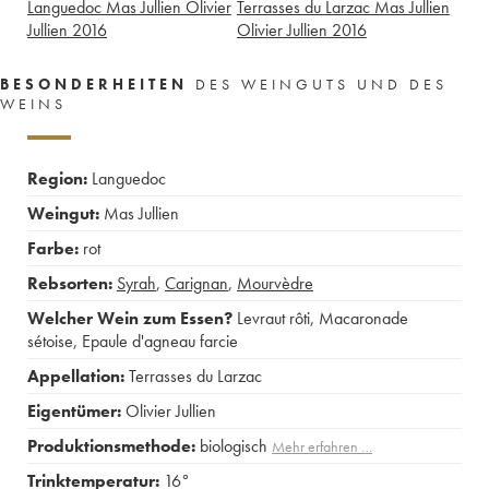
Languedoc Mas Jullien Olivier
Terrasses du Larzac Mas Jullien
Jullien
2016
Olivier Jullien
2016
BESONDERHEITEN
DES WEINGUTS UND DES
WEINS
Region:
Languedoc
Weingut:
Mas Jullien
Farbe:
rot
Rebsorten:
Syrah
,
Carignan
,
Mourvèdre
Welcher Wein zum Essen?
Levraut rôti
,
Macaronade
sétoise
,
Epaule d'agneau farcie
Appellation:
Terrasses du Larzac
Eigentümer:
Olivier Jullien
Produktionsmethode:
biologisch
Mehr erfahren …
Trinktemperatur:
16°