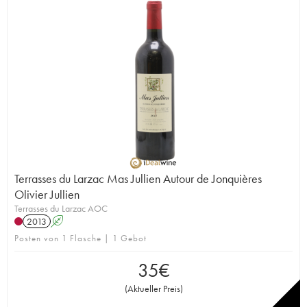
Terrasses du Larzac Mas Jullien Autour de Jonquières
Olivier Jullien
Terrasses du Larzac AOC
2013
A
Posten von 1 Flasche | 1 Gebot
35
€
(
Aktueller Preis
)