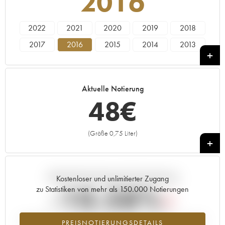
2016
2022
2021
2020
2019
2018
2017
2016
2015
2014
2013
2011
Aktuelle Notierung
48
€
(Größe 0,75 Liter)
+
Aktuelle Entwicklung der Preisnotierung
Kostenloser und unlimitierter Zugang
-10.58%
zu Statistiken von mehr als 150.000 Notierungen
Preisabfall des Jahrgangs 2016 im Jahr 2026 im Vergleich zum Jahr
PREISNOTIERUNGSDETAILS