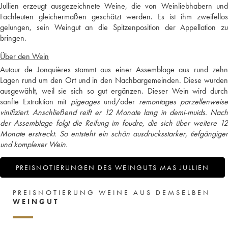
Jullien erzeugt ausgezeichnete Weine, die von Weinliebhabern und
Fachleuten gleichermaßen geschätzt werden. Es ist ihm zweifellos
gelungen, sein Weingut an die Spitzenposition der Appellation zu
bringen.
Über den Wein
Autour de Jonquières stammt aus einer Assemblage aus rund zehn
Lagen rund um den Ort und in den Nachbargemeinden. Diese wurden
ausgewählt, weil sie sich so gut ergänzen. Dieser Wein wird durch
sanfte Extraktion mit
pigeages
und/oder
remontages
parzellenweis
vinifiziert. Anschließend reift er 12 Monate lang in
demi-muids
. Nac
der Assemblage folgt die Reifung im
foudre
, die sich über weitere 1
Monate erstreckt. So entsteht ein schön ausdrucksstarker, tiefgängiger
und komplexer Wein.
PREISNOTIERUNGEN DES WEINGUTS MAS JULLIEN
PREISNOTIERUNG WEINE AUS DEMSELBEN
WEINGUT