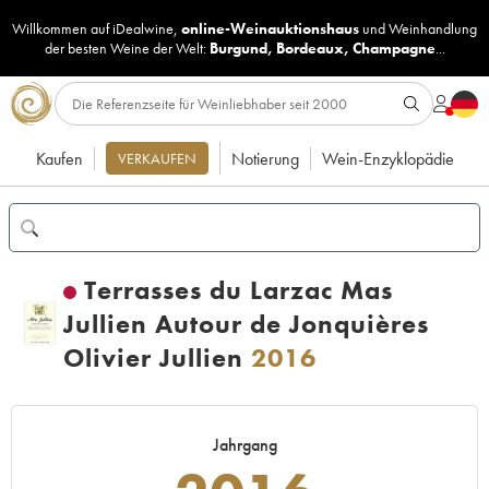
Willkommen auf iDealwine,
online-Weinauktionshaus
und
Weinhandlung
der besten Weine der Welt:
Burgund
,
Bordeaux
,
Champagne
...
Kaufen
Notierung
Wein-Enzyklopädie
VERKAUFEN
Terrasses du Larzac Mas
Jullien Autour de Jonquières
Olivier Jullien
2016
Jahrgang