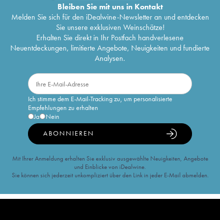
Bleiben Sie mit uns in Kontakt
Melden Sie sich für den iDealwine-Newsletter an und entdecken
Sie unsere exklusiven Weinschätze!
Erhalten Sie direkt in Ihr Postfach handverlesene
Neuentdeckungen, limitierte Angebote, Neuigkeiten und fundierte
Analysen.
Ich stimme dem E-Mail-Tracking zu, um personalisierte
Empfehlungen zu erhalten
Ja
Nein
ABONNIEREN
Mit Ihrer Anmeldung erhalten Sie exklusiv ausgewählte Neuigkeiten, Angebote
und Einblicke von iDealwine.
Sie können sich jederzeit unkompliziert über den Link in jeder E-Mail abmelden.