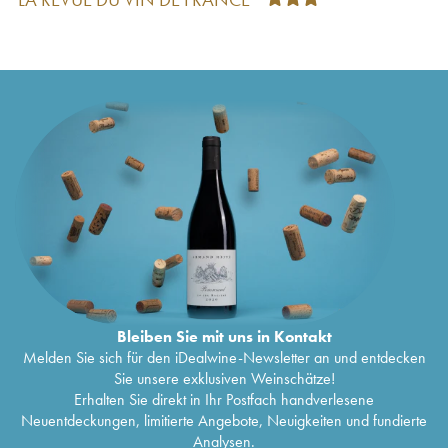
du Mas Jullien Olivier Jullien
2020
Terrasses du Larzac Mas Jullien Autour de
38
€
Jonquières Olivier Jullien
2020
Terrasses du Larzac Mas Jullien Lous Rougeos
62
€
Olivier Jullien
2020
Terrasses du Larzac Mas Jullien Carlan Olivier
44
€
Jullien
2020
Vin de Liqueur Mas Jullien Cartagène Olivier
21
€
Jullien
2020
Aveyron Mas Jullien Le Trescol Olivier Jullien
17
€
2020
Terrasses du Larzac Mas Jullien Les derniers
25
€
états d'âme Olivier Jullien
2020
Terrasses du Larzac Mas Jullien La Brune Olivier
37
€
Jullien
2020
Pays d'Hérault Mas Jullien Olivier Jullien
2019
40
€
Bleiben Sie mit uns in Kontakt
Terrasses du Larzac Mas Jullien Autour de
44
€
Melden Sie sich für den iDealwine-Newsletter an und entdecken
Jonquières Olivier Jullien
2019
Sie unsere exklusiven Weinschätze!
Terrasses du Larzac Mas Jullien Lous Rougeos
50
€
Erhalten Sie direkt in Ihr Postfach handverlesene
Olivier Jullien
2019
Neuentdeckungen, limitierte Angebote, Neuigkeiten und fundierte
Terrasses du Larzac Mas Jullien La Brune Olivier
45
€
Analysen.