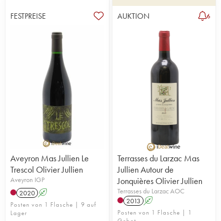
FESTPREISE
AUKTION
6
Aveyron Mas Jullien Le
Terrasses du Larzac Mas
Trescol Olivier Jullien
Jullien Autour de
Aveyron IGP
Jonquières Olivier Jullien
Terrasses du Larzac AOC
2020
A
2013
A
Posten von 1 Flasche | 9 auf
Posten von 1 Flasche | 1
Lager
Gebot