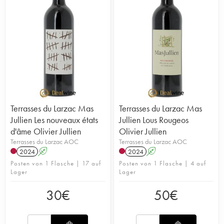
Terrasses du Larzac Mas
Terrasses du Larzac Mas
Jullien Les nouveaux états
Jullien Lous Rougeos
d'âme Olivier Jullien
Olivier Jullien
Terrasses du Larzac AOC
Terrasses du Larzac AOC
2024
A
2024
A
Posten von 1 Flasche | 17 auf
Posten von 1 Flasche | 4 auf
Lager
Lager
30
€
50
€