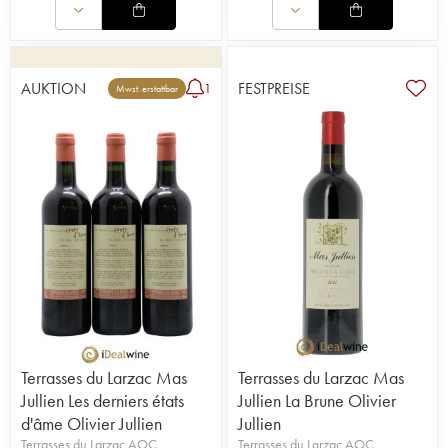
AUKTION
FESTPREISE
1
Mwst. erstattbar
Terrasses du Larzac Mas
Terrasses du Larzac Mas
Jullien Les derniers états
Jullien La Brune Olivier
d'âme Olivier Jullien
Jullien
Terrasses du Larzac AOC
Terrasses du Larzac AOC