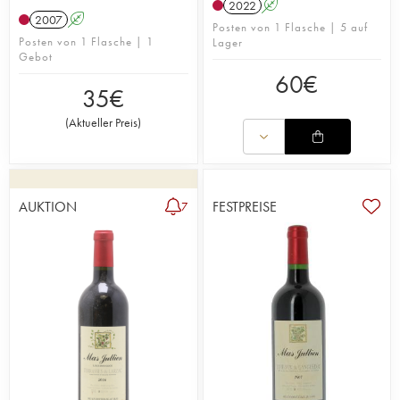
2022
A
2007
A
Posten von 1 Flasche | 5 auf
Posten von 1 Flasche | 1
Lager
Gebot
60
€
35
€
(
Aktueller Preis
)
AUKTION
FESTPREISE
7