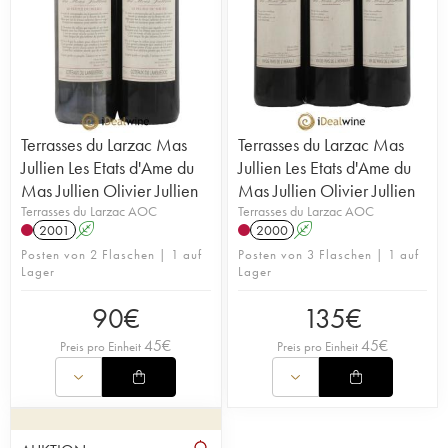
Terrasses du Larzac Mas
Terrasses du Larzac Mas
Jullien Les Etats d'Ame du
Jullien Les Etats d'Ame du
Mas Jullien Olivier Jullien
Mas Jullien Olivier Jullien
Terrasses du Larzac AOC
Terrasses du Larzac AOC
2001
A
2000
A
Posten von 2 Flaschen | 1 auf
Posten von 3 Flaschen | 1 auf
Lager
Lager
90
€
135
€
45
€
45
€
Preis pro Einheit
Preis pro Einheit