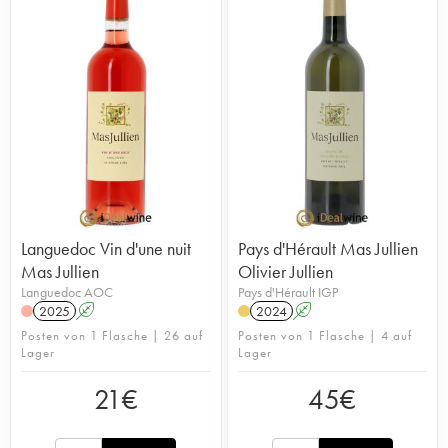
Erforschung der Böden und die Auswahl
autochthoner Rebsorten hat Olivier Jullien sein
Weingut auf das höchste Niveau gebracht und
erzeugt feine, dezente und perfekt abgestimmte
Weine. Der Weinberg wird auf eine
umweltfreundliche Art und Weise bewirtschaftet
und war eine Zeit lang bio-zertifiziert. Olivier
Jullien erzeugt ausgezeichnete Weine, die von
Weinliebhabern und Fachleuten gleichermaßen
geschätzt werden. Es ist ihm zweifellos gelungen,
sein Weingut an die Spitzenposition der
Appellation zu bringen.
Languedoc Vin d'une nuit
Pays d'Hérault Mas Jullien
Mas Jullien
Olivier Jullien
Languedoc AOC
Pays d'Hérault IGP
2025
A
2024
A
Posten von 1 Flasche | 26 auf
Posten von 1 Flasche | 4 auf
Lager
Lager
21
€
45
€