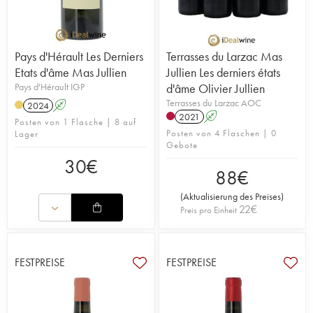
Pays d'Hérault Les Derniers
Terrasses du Larzac Mas
Etats d'âme Mas Jullien
Jullien Les derniers états
Pays d'Hérault IGP
d'âme Olivier Jullien
Terrasses du Larzac AOC
2024
A
2021
A
Posten von 1 Flasche | 8 auf
Posten von 4 Flaschen | 0
Lager
Gebote
30
€
88
€
(
Aktualisierung des Preises
)
22
€
Preis pro Einheit
FESTPREISE
FESTPREISE