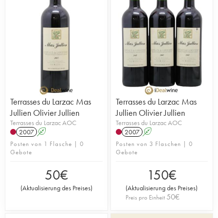
Terrasses du Larzac Mas
Terrasses du Larzac Mas
Jullien Olivier Jullien
Jullien Olivier Jullien
Terrasses du Larzac AOC
Terrasses du Larzac AOC
2007
A
2007
A
Posten von 1 Flasche | 0
Posten von 3 Flaschen | 0
Gebote
Gebote
50
€
150
€
(
Aktualisierung des Preises
)
(
Aktualisierung des Preises
)
50
€
Preis pro Einheit