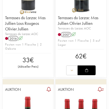
Terrasses du Larzac Mas
Terrasses du Larzac Mas
Jullien Lous Rougeos
Jullien Olivier Jullien
Olivier Jullien
Terrasses du Larzac AOC
Terrasses du Larzac AOC
2007
A
2016
A
Posten von 1 Flasche | 5 auf
Posten von 1 Flasche | 2
Lager
Gebote
62
€
33
€
(
Aktueller Preis
)
AUKTION
AUKTION
2