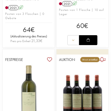
2021
A
2021
A
Posten von 1 Flasche | 10 auf
Posten von 3 Flaschen | 0
Lager
Gebote
60
€
64
€
(
Aktualisierung des Preises
)
21,33
€
Preis pro Einheit
FESTPREISE
AUKTION
2
Mwst. erstattbar