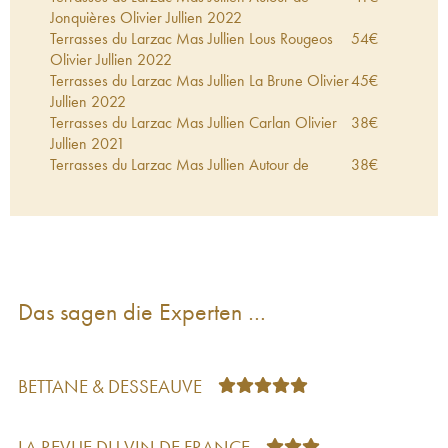
Jonquières Olivier Jullien
2022
Terrasses du Larzac Mas Jullien Lous Rougeos
54
€
Olivier Jullien
2022
Terrasses du Larzac Mas Jullien La Brune Olivier
45
€
Jullien
2022
Terrasses du Larzac Mas Jullien Carlan Olivier
38
€
Jullien
2021
Terrasses du Larzac Mas Jullien Autour de
38
€
Jonquières Olivier Jullien
2021
Terrasses du Larzac Mas Jullien Lous Rougeos
45
€
Olivier Jullien
2021
Terrasses du Larzac Mas Jullien La Brune Olivier
54
€
Jullien
2021
Pays d'Hérault Mas Jullien Olivier Jullien
2021
37
€
Das sagen die Experten …
Terrasses du Larzac Mas Jullien Les Etats d'Ame
24
€
du Mas Jullien Olivier Jullien
2021
Languedoc Mas Jullien Olivier Jullien
2021
23
€
Terrasses du Larzac Mas Jullien Les derniers
23
€
BETTANE & DESSEAUVE
états d'âme Olivier Jullien
2021
Pays d'Hérault Mas Jullien Olivier Jullien
2020
40
€
Terrasses du Larzac Mas Jullien Les Etats d'Ame
29
€
LA REVUE DU VIN DE FRANCE