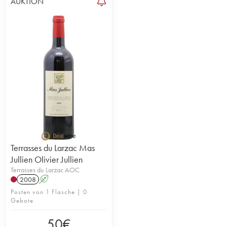
AUKTION
Terrasses du Larzac Mas
Jullien Olivier Jullien
Terrasses du Larzac AOC
2008
A
Posten von 1 Flasche | 0
Gebote
50
€