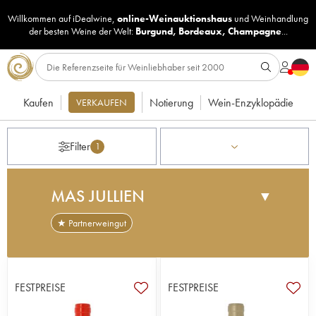
Willkommen auf iDealwine,
online-Weinauktionshaus
und
Weinhandlung
der besten Weine der Welt:
Burgund
,
Bordeaux
,
Champagne
...
Kaufen
Notierung
Wein-Enzyklopädie
VERKAUFEN
Filter
1
MAS JULLIEN
▼
★ Partnerweingut
Das Weingut Mas Jullien wurde von Olivier Jullien
im Jahr 1985 als Vorreiter der Weinrevolution im
Languedoc gegründet. Es befindet sich in
FESTPREISE
FESTPREISE
Joncquières, nördlich von Montpellier, und umfasst
eine Gesamtfläche von 18 Hektar. Durch die