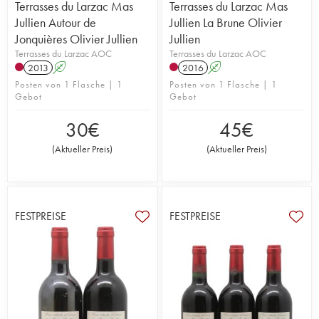
Terrasses du Larzac Mas
Terrasses du Larzac Mas
Jullien Autour de
Jullien La Brune Olivier
Jonquières Olivier Jullien
Jullien
Terrasses du Larzac AOC
Terrasses du Larzac AOC
2013
A
2016
A
Posten von 1 Flasche | 1
Posten von 1 Flasche | 1
Gebot
Gebot
30
€
45
€
(
Aktueller Preis
)
(
Aktueller Preis
)
FESTPREISE
FESTPREISE