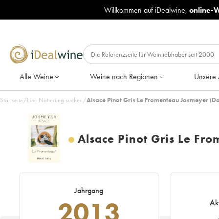
Willkommen auf iDealwine,
online-
Alle Weine
Weine nach Regionen
Unsere 
Startseite
/
Eine Notierung suchen
/
Alsace Pinot Gris Le Fromenteau Josmeyer (
Alsace Pinot Gris Le Fr
Jahrgang
2013
Ak