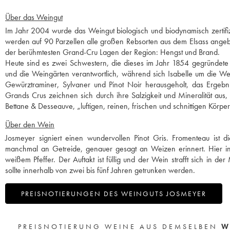
Über das Weingut
Im Jahr 2004 wurde das Weingut biologisch und biodynamisch zertifizi
werden auf 90 Parzellen alle großen Rebsorten aus dem Elsass ange
der berühmtesten Grand-Cru Lagen der Region: Hengst und Brand.
Heute sind es zwei Schwestern, die dieses im Jahr 1854 gegründete F
und die Weingärten verantwortlich, während sich Isabelle um die Wein
Gewürztraminer, Sylvaner und Pinot Noir herausgeholt, das Ergebn
Grands Crus zeichnen sich durch ihre Salzigkeit und Mineralität aus,
Bettane & Desseauve, „luftigen, reinen, frischen und schnittigen Körper
Über den Wein
Josmeyer signiert einen wundervollen Pinot Gris. Fromenteau ist
manchmal an Getreide, genauer gesagt an Weizen erinnert. Hier in
weißem Pfeffer. Der Auftakt ist füllig und der Wein strafft sich in 
sollte innerhalb von zwei bis fünf Jahren getrunken werden.
PREISNOTIERUNGEN DES WEINGUTS JOSMEYER
PREISNOTIERUNG WEINE AUS DEMSELBEN
W