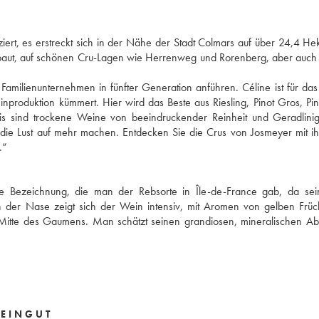
ert, es erstreckt sich in der Nähe der Stadt Colmars auf über 24,4 Hek
baut, auf schönen Cru-Lagen wie Herrenweg und Rorenberg, aber auch
amilienunternehmen in fünfter Generation anführen. Céline ist für da
produktion kümmert. Hier wird das Beste aus Riesling, Pinot Gros, Pin
is sind trockene Weine von beeindruckender Reinheit und Geradlinigk
 die Lust auf mehr machen. Entdecken Sie die Crus von Josmeyer mit ih
.“
 die Bezeichnung, die man der Rebsorte in Île-de-France gab, da se
 der Nase zeigt sich der Wein intensiv, mit Aromen von gelben Früc
der Mitte des Gaumens. Man schätzt seinen grandiosen, mineralischen A
EINGUT