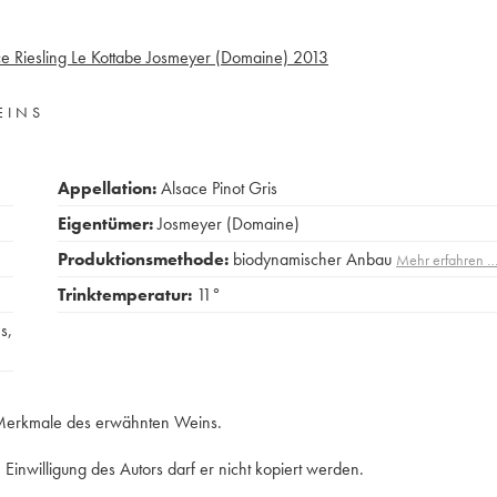
e Riesling Le Kottabe Josmeyer (Domaine)
2013
EINS
Appellation:
Alsace Pinot Gris
Eigentümer:
Josmeyer (Domaine)
Produktionsmethode:
biodynamischer Anbau
Mehr erfahren 
Trinktemperatur:
11°
s
,
e Merkmale des erwähnten Weins.
Einwilligung des Autors darf er nicht kopiert werden.