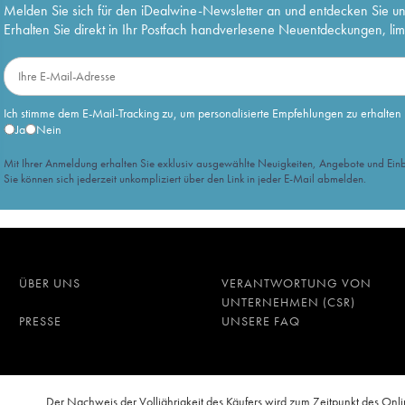
Melden Sie sich für den iDealwine-Newsletter an und entdecken Sie u
Erhalten Sie direkt in Ihr Postfach handverlesene Neuentdeckungen, lim
Ich stimme dem E-Mail-Tracking zu, um personalisierte Empfehlungen zu erhalten
Ja
Nein
Mit Ihrer Anmeldung erhalten Sie exklusiv ausgewählte Neuigkeiten, Angebote und Einb
Sie können sich jederzeit unkompliziert über den Link in jeder E-Mail abmelden.
ÜBER UNS
VERANTWORTUNG VON
UNTERNEHMEN (CSR)
PRESSE
UNSERE FAQ
n
Der Nachweis der Volljährigkeit des Käufers wird zum Zeitpunkt des O