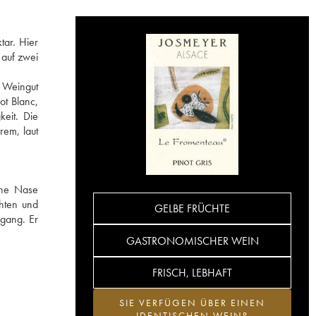
tar. Hier
 auf zwei
s Weingut
ot Blanc,
eit. Die
rem, laut
ine Nase
hten und
GELBE FRÜCHTE
bgang. Er
GASTRONOMISCHER WEIN
FRISCH, LEBHAFT
SIE VERFÜGEN ÜBER EINEN
IDENTISCHEN WEIN?