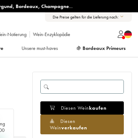
rgund
,
Bordeaux
,
Champagne
...
Die Preise gelten für die Lieferung nach:
ein-Notierung
Wein-Enzyklopädie
re
Unsere must-haves
🍇
Bordeaux Primeurs
Diesen Wein
kaufen
Diesen
ang
Wein
verkaufen
000