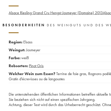
Alsace Riesling Grand Cru Hengst Josmeyer (Domaine)
2013
Alsac
BESONDERHEITEN
DES WEINGUTS UND DES W
Region:
Elsass
Weingut:
Josmeyer
Farbe:
weiß
Rebsorten:
Pinot Gris
Welcher Wein zum Essen?
Terrine de foie gras
,
Rognons poêlé
Gratin d'écrevisses ou de langoustes
Die untenstehenden öffentlichen Informationen betreffen aktuell
Sie beziehen sich nicht auf einen spezifischen Jahrgang.
Achtung, dieser Text wird durch das Urheberrecht geschützt. Ohne 