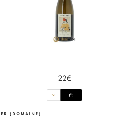
22
€
YER (DOMAINE)