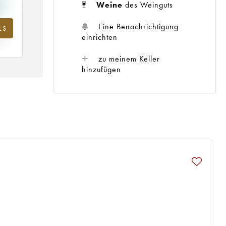
Weine
des Weinguts
Eine Benachrichtigung
LS
m
einrichten
25
zu meinem Keller
hinzufügen