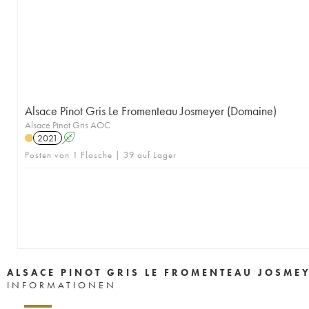
Alsace Pinot Gris Le Fromenteau Josmeyer (Domaine)
Alsace Pinot Gris AOC
2021
A
Posten von 1 Flasche | 39 auf Lager
ALSACE PINOT GRIS LE FROMENTEAU JOSME
INFORMATIONEN