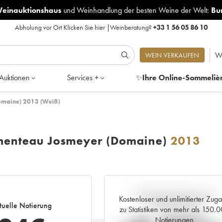
Weinauktionshaus
und
Weinhandlung der besten Weine der Welt:
Bu
Abholung vor Ort
Klicken Sie hier
|
Weinberatung?
+33 1 56 05 86 10
W
WEIN VERKAUFEN
Auktionen
Services +
✨
Ihre Online-Sommeliè
Domaine) 2013 (Weiß)
omenteau Josmeyer (Domaine)
2013
Aktuelle Entwicklung der
Kostenloser und unlimitierter Zug
tuelle Notierung
Preisnotierung
zu Statistiken von mehr als 150.
Notierungen