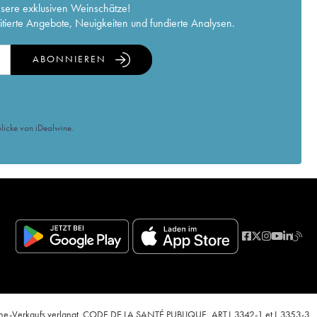
nsere exklusiven Weinschätze!
itierte Angebote, Neuigkeiten und fundierte Analysen.
ABONNIEREN
licke von iDealwine.
nline-Verkaufs verlangt. CODE DE LA SANTÉ PUBLIQUE, ART.L.3342-1 et L.3353-3