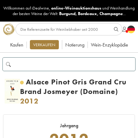
Willkommen auf iDealwine,
online-Weinauktionshaus
und
Weinhandlung
der besten Weine der Welt:
Burgund
,
Bordeaux
,
Champagne
...
Kaufen
Notierung
Wein-Enzyklopädie
VERKAUFEN
Alsace Pinot Gris Grand Cru
Brand Josmeyer (Domaine)
2012
Jahrgang