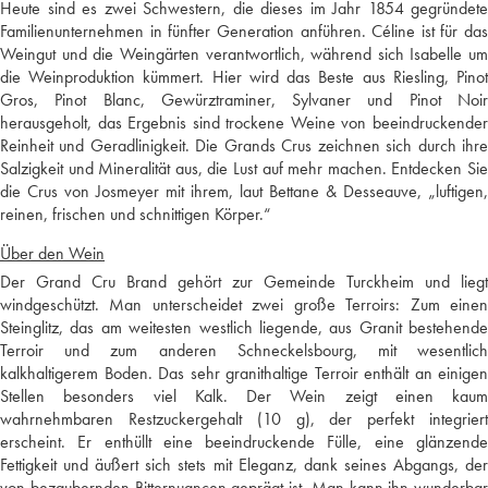
Heute sind es zwei Schwestern, die dieses im Jahr 1854 gegründete
Familienunternehmen in fünfter Generation anführen. Céline ist für das
Weingut und die Weingärten verantwortlich, während sich Isabelle um
die Weinproduktion kümmert. Hier wird das Beste aus Riesling, Pinot
Gros, Pinot Blanc, Gewürztraminer, Sylvaner und Pinot Noir
herausgeholt, das Ergebnis sind trockene Weine von beeindruckender
Reinheit und Geradlinigkeit. Die Grands Crus zeichnen sich durch ihre
Salzigkeit und Mineralität aus, die Lust auf mehr machen. Entdecken Sie
die Crus von Josmeyer mit ihrem, laut Bettane & Desseauve, „luftigen,
reinen, frischen und schnittigen Körper.“
Über den Wein
Der Grand Cru Brand gehört zur Gemeinde Turckheim und liegt
windgeschützt. Man unterscheidet zwei große Terroirs: Zum einen
Steinglitz, das am weitesten westlich liegende, aus Granit bestehende
Terroir und zum anderen Schneckelsbourg, mit wesentlich
kalkhaltigerem Boden. Das sehr granithaltige Terroir enthält an einigen
Stellen besonders viel Kalk. Der Wein zeigt einen kaum
wahrnehmbaren Restzuckergehalt (10 g), der perfekt integriert
erscheint. Er enthüllt eine beeindruckende Fülle, eine glänzende
Fettigkeit und äußert sich stets mit Eleganz, dank seines Abgangs, der
von bezaubernden Bitternuancen geprägt ist. Man kann ihn wunderbar