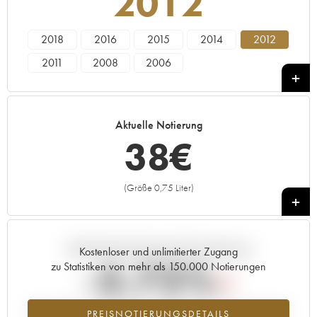
2012
2018
2016
2015
2014
2012
2011
2008
2006
Aktuelle Notierung
38
€
(Größe 0,75 Liter)
+
Aktuelle Entwicklung der Preisnotierung
Kostenloser und unlimitierter Zugang
-3.72%
zu Statistiken von mehr als 150.000 Notierungen
Preisabfall des Jahrgangs 2012 im Jahr 2026 im Vergleich zum Jahr
PREISNOTIERUNGSDETAILS