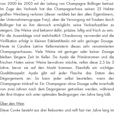
von 2000 bis 2005 mit der Leitung von Champagne Bollinger betraut.
Im Zuge des Verkaufs hat das Champagnerhaus seinen 25 Hektar
großen Weinberg verloren (dieser verblieb bei den alten Eigentümern,
der Unternehmensgruppe Frey), aber die Versorgung mit Trauben durch
Bollinger hat es ihm dennoch ermöglicht, seine Verkaufszahlen zu
steigern. Die Weine sind bekannt dafür, präzise, luftig und frisch zu sein.
Für die Assemblage wird mehrheitlich Chardonnay verwendet und die
Vinifikation erfolgt in kleinen Edelstahltanks mit sehr geringer Dosage.
Heute ist Caroline Latrive Kellermeisterin dieses sehr renommierten
Champagnerhauses. Viele Weine mit geringer oder keiner Dosage
bleiben längere Zeit im Keller. Da Ayala die Primäraromen und die
frischen Noten seiner Weine bewahren möchte, reifen diese 2,5 bis 3
Jahre, bevor sie auf den Markt kommen. Ebenfalls ein wichtiger
Qualitätsaspekt: Ayala gibt auf jeder Flasche das Datum des
Dégorgements an: So kann jeder selbst beurteilen, wann der
Champagner trinkreif ist. Ein Champagner ohne Dosage sollte innerhalb
von zwei Jahren nach dem Degorgieren getrunken werden, während
der Brut Majeur sich unter optimalen Bedingungen vier Jahre lang hält.
Über den Wein
Diese Cuvée besteht aus drei Rebsorten und reift fast vier Jahre lang im