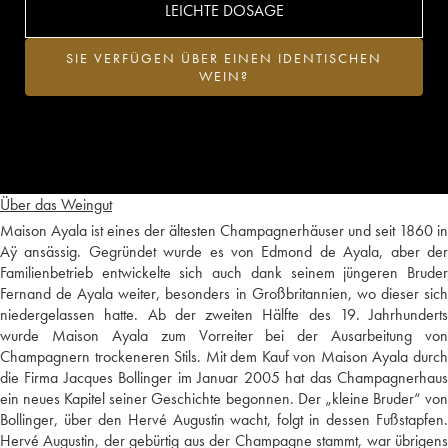
LEICHTE DOSAGE
SIE VERFÜGEN ÜBER EINEN IDENTISCHEN
WEIN?
Über das Weingut
Maison Ayala ist eines der ältesten Champagnerhäuser und seit 1860 in
Aÿ ansässig. Gegründet wurde es von Edmond de Ayala, aber der
Familienbetrieb entwickelte sich auch dank seinem jüngeren Bruder
Fernand de Ayala weiter, besonders in Großbritannien, wo dieser sich
niedergelassen hatte. Ab der zweiten Hälfte des 19. Jahrhunderts
wurde Maison Ayala zum Vorreiter bei der Ausarbeitung von
Champagnern trockeneren Stils. Mit dem Kauf von Maison Ayala durch
die Firma Jacques Bollinger im Januar 2005 hat das Champagnerhaus
ein neues Kapitel seiner Geschichte begonnen. Der „kleine Bruder“ von
Bollinger, über den Hervé Augustin wacht, folgt in dessen Fußstapfen.
Hervé Augustin, der gebürtig aus der Champagne stammt, war übrigens