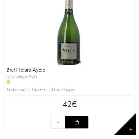
Brut Nature Ayala
Champagne AOC
H
Posten von 1 Flasche | 53 auf Lager
42
€
✕