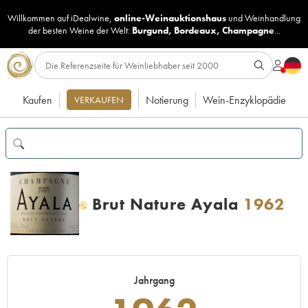
Willkommen auf iDealwine,
online-Weinauktionshaus
und
Weinhandlung
der besten Weine der Welt:
Burgund
,
Bordeaux
,
Champagne
...
Kaufen
Notierung
Wein-Enzyklopädie
VERKAUFEN
Brut Nature Ayala
1962
H
Jahrgang