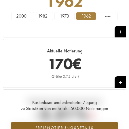
1962
2000
1982
1973
1962
----
Aktuelle Notierung
170
€
(Größe 0,75 Liter)
+
Aktuelle Entwicklung der Preisnotierung
Kostenloser und unlimitierter Zugang
-2.31%
zu Statistiken von mehr als 150.000 Notierungen
Preisabfall des Jahrgangs 1962 im Jahr 2026 im Vergleich zum Jahr
PREISNOTIERUNGSDETAILS