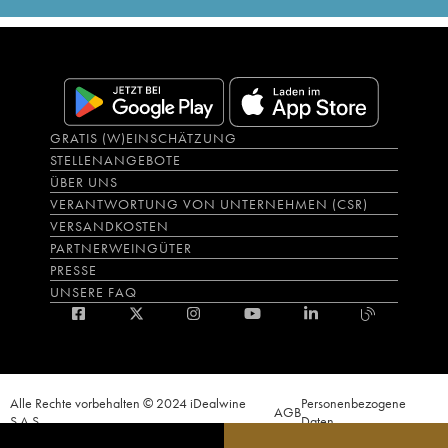
GRATIS (W)EINSCHÄTZUNG
STELLENANGEBOTE
ÜBER UNS
VERANTWORTUNG VON UNTERNEHMEN (CSR)
VERSANDKOSTEN
PARTNERWEINGÜTER
PRESSE
UNSERE FAQ
Alle Rechte vorbehalten © 2024 iDealwine
Personenbezogene
AGB
S.A.S.
Daten
Der Nachweis der Volljährigkeit des Käufers wird zum Zeitpunkt des Online-