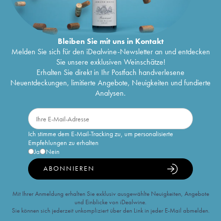
Bleiben Sie mit uns in Kontakt
Melden Sie sich für den iDealwine-Newsletter an und entdecken
Sie unsere exklusiven Weinschätze!
Erhalten Sie direkt in Ihr Postfach handverlesene
Neuentdeckungen, limitierte Angebote, Neuigkeiten und fundierte
Analysen.
Ich stimme dem E-Mail-Tracking zu, um personalisierte
Empfehlungen zu erhalten
Ja
Nein
ABONNIEREN
Mit Ihrer Anmeldung erhalten Sie exklusiv ausgewählte Neuigkeiten, Angebote
und Einblicke von iDealwine.
Sie können sich jederzeit unkompliziert über den Link in jeder E-Mail abmelden.