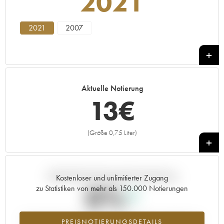
2021
2021
2007
Aktuelle Notierung
13
€
(Größe 0,75 Liter)
+
Aktuelle Entwicklung der Preisnotierung
Kostenloser und unlimitierter Zugang
0%
zu Statistiken von mehr als 150.000 Notierungen
Preisanstiegs des Jahrgangs 2021 im Jahr 2026 im Vergleich zum
PREISNOTIERUNGSDETAILS