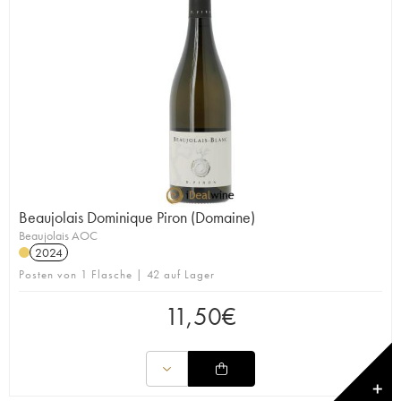
Beaujolais Dominique Piron (Domaine)
Beaujolais AOC
2024
Posten von 1 Flasche | 42 auf Lager
11,50
€
✕