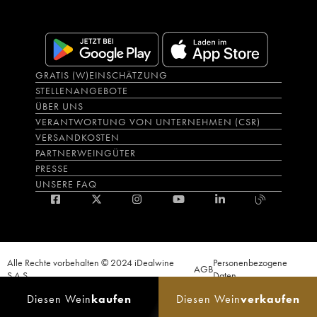
GRATIS (W)EINSCHÄTZUNG
STELLENANGEBOTE
ÜBER UNS
VERANTWORTUNG VON UNTERNEHMEN (CSR)
VERSANDKOSTEN
PARTNERWEINGÜTER
PRESSE
UNSERE FAQ
Alle Rechte vorbehalten © 2024 iDealwine
Personenbezogene
AGB
S.A.S.
Daten
Der Nachweis der Volljährigkeit des Käufers wird zum Zeitpunkt des Online-
Diesen Wein
kaufen
Diesen Wein
verkaufen
Verkaufs verlangt. CODE DE LA SANTÉ PUBLIQUE, ART.L.3342-1 et L.3353-3