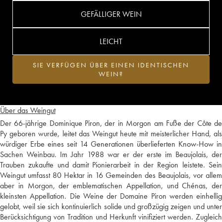
GEFÄLLIGER WEIN
LEICHT
SIE VERFÜGEN ÜBER EINEN IDENTISCHEN
WEIN?
Über das Weingut
Der 66-jährige Dominique Piron, der in Morgon am Fuße der Côte de
Py geboren wurde, leitet das Weingut heute mit meisterlicher Hand, als
würdiger Erbe eines seit 14 Generationen überlieferten Know-How in
Sachen Weinbau. Im Jahr 1988 war er der erste im Beaujolais, der
Trauben zukaufte und damit Pionierarbeit in der Region leistete. Sein
Weingut umfasst 80 Hektar in 16 Gemeinden des Beaujolais, vor allem
aber in Morgon, der emblematischen Appellation, und Chénas, der
kleinsten Appellation. Die Weine der Domaine Piron werden einhellig
gelobt, weil sie sich kontinuierlich solide und großzügig zeigen und unter
Berücksichtigung von Tradition und Herkunft vinifiziert werden. Zugleich