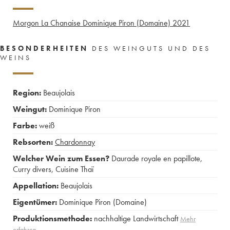
Morgon La Chanaise Dominique Piron (Domaine)
2021
BESONDERHEITEN
DES WEINGUTS UND DES
WEINS
Region:
Beaujolais
Weingut:
Dominique Piron
Farbe:
weiß
Rebsorten:
Chardonnay
Welcher Wein zum Essen?
Daurade royale en papillote
,
Curry divers
,
Cuisine Thaï
Appellation:
Beaujolais
Eigentümer:
Dominique Piron (Domaine)
Produktionsmethode:
nachhaltige Landwirtschaft
Mehr
erfahren …