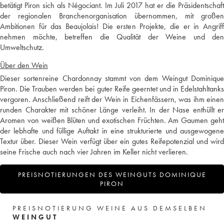
betätigt Piron sich als Négociant. Im Juli 2017 hat er die Präsidentschaft
der regionalen Branchenorganisation übernommen, mit großen
Ambitionen für das Beaujolais! Die ersten Projekte, die er in Angriff
nehmen möchte, betreffen die Qualität der Weine und den
Umweltschutz.
Über den Wein
Dieser sortenreine Chardonnay stammt von dem Weingut Dominique
Piron. Die Trauben werden bei guter Reife geerntet und in Edelstahltanks
vergoren. Anschließend reift der Wein in Eichenfässern, was ihm einen
runden Charakter mit schöner Länge verleiht. In der Nase enthüllt er
Aromen von weißen Blüten und exotischen Früchten. Am Gaumen geht
der lebhafte und füllige Auftakt in eine strukturierte und ausgewogene
Textur über. Dieser Wein verfügt über ein gutes Reifepotenzial und wird
seine Frische auch nach vier Jahren im Keller nicht verlieren.
PREISNOTIERUNGEN DES WEINGUTS DOMINIQUE
PIRON
PREISNOTIERUNG WEINE AUS DEMSELBEN
WEINGUT