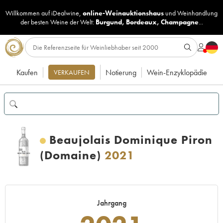
Willkommen auf iDealwine,
online-Weinauktionshaus
und
Weinhandlung
der besten Weine der Welt:
Burgund
,
Bordeaux
,
Champagne
...
Kaufen
Notierung
Wein-Enzyklopädie
VERKAUFEN
Beaujolais Dominique Piron
(Domaine)
2021
Jahrgang