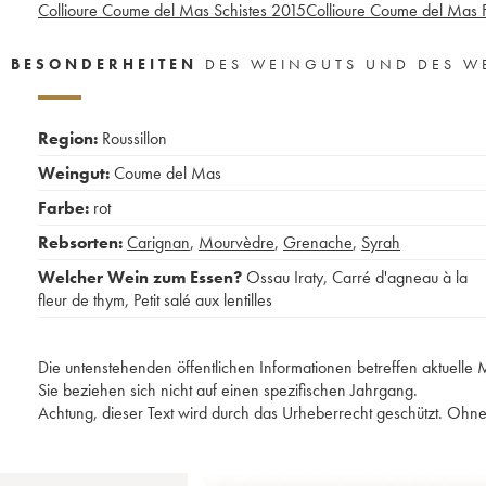
Collioure Coume del Mas Schistes
2015
Collioure Coume del Mas F
BESONDERHEITEN
DES WEINGUTS UND DES W
Region:
Roussillon
Weingut:
Coume del Mas
Farbe:
rot
Rebsorten:
Carignan
,
Mourvèdre
,
Grenache
,
Syrah
Welcher Wein zum Essen?
Ossau Iraty
,
Carré d'agneau à la
fleur de thym
,
Petit salé aux lentilles
Die untenstehenden öffentlichen Informationen betreffen aktuell
Sie beziehen sich nicht auf einen spezifischen Jahrgang.
Achtung, dieser Text wird durch das Urheberrecht geschützt. Ohne 