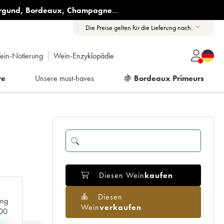
rgund
,
Bordeaux
,
Champagne
...
Die Preise gelten für die Lieferung nach:
ein-Notierung
Wein-Enzyklopädie
re
Unsere must-haves
🍇
Bordeaux Primeurs
Diesen Wein
kaufen
Diesen
ang
Wein
verkaufen
000