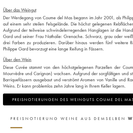
Über das Weingut
Der Werdegang von Coume del Mas begann im Jahr 2001, als Philippe 
auf einem sehr steilen Felsgelände. Die höchst gelegenen Rebfläche
Aufgrund der teilweise schwindelerregenden Hanglagen ist die Handl
Gard und seiner Frau Nathalie: Grenache. Schwarz, grau oder weiß
drei Farben zu produzieren. Darüber hinaus werden fünf weitere 
Philippe Gard bevorzugt eine lange Reifung in Fässern.
Über den Wein
Diese Cuvée stammt von den höchstgelegenen Parzellen der Coum
Mourvèdre und Carignan) wachsen. Aufgrund der sorgfältigen und str
Barriquefässern ausgebaut und verströmt Aromen von Vanille und R
Weins. Er kann problemlos zehn Jahre lang in Ihrem Keller lagern.
PREISNOTIERUNGEN DES WEINGUTS COUME DEL MA
PREISNOTIERUNG WEINE AUS DEMSELBEN
W