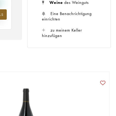
Weine
des Weinguts
Eine Benachrichtigung
LS
m
einrichten
25
zu meinem Keller
hinzufügen