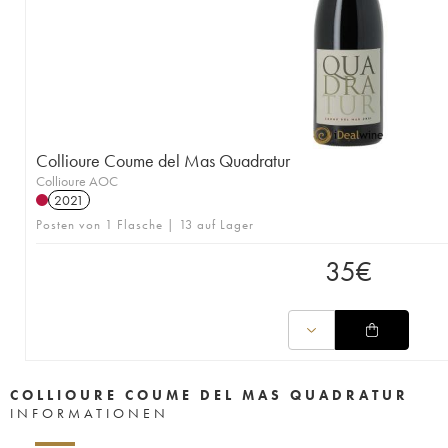
Collioure Coume del Mas Quadratur
Collioure AOC
2021
Posten von 1 Flasche | 13 auf Lager
35
€
COLLIOURE COUME DEL MAS QUADRATUR
INFORMATIONEN