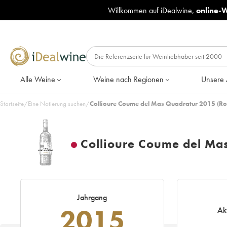
Willkommen auf iDealwine,
online-
Alle Weine
Weine nach Regionen
Unsere 
Startseite
/
Eine Notierung suchen
/
Collioure Coume del Mas Quadratur 2015 (Ro
Collioure Coume del Ma
Jahrgang
2015
Ak