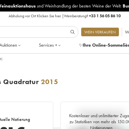
Weinauktionshaus
und
Weinhandlung der besten Weine der Welt:
Bu
Abholung vor Ort
Klicken Sie hier
|
Weinberatung?
+33 1 56 05 86 10
W
WEIN VERKAUFEN
Auktionen
Services +
✨
Ihre Online-Sommeliè
t)
s Quadratur
2015
Aktuelle Entwicklung der
Kostenloser und unlimitierter Zug
tuelle Notierung
Preisnotierung
zu Statistiken von mehr als 150.
Notierungen