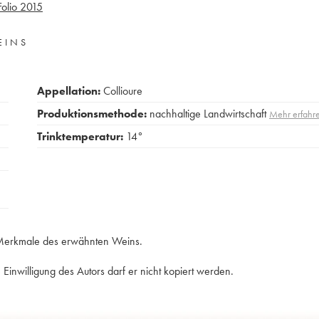
olio
2015
EINS
Appellation:
Collioure
Produktionsmethode:
nachhaltige Landwirtschaft
Mehr erfahr
Trinktemperatur:
14°
e Merkmale des erwähnten Weins.
Einwilligung des Autors darf er nicht kopiert werden.