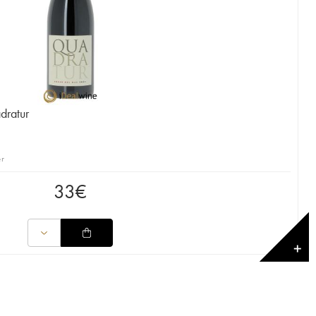
dratur
er
33
€
✕