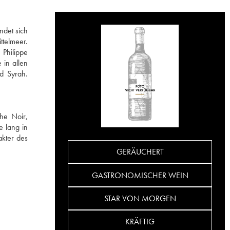
ndet sich
ttelmeer.
 Philippe
in allen
d Syrah.
he Noir,
e lang in
kter des
GERÄUCHERT
GASTRONOMISCHER WEIN
STAR VON MORGEN
KRÄFTIG