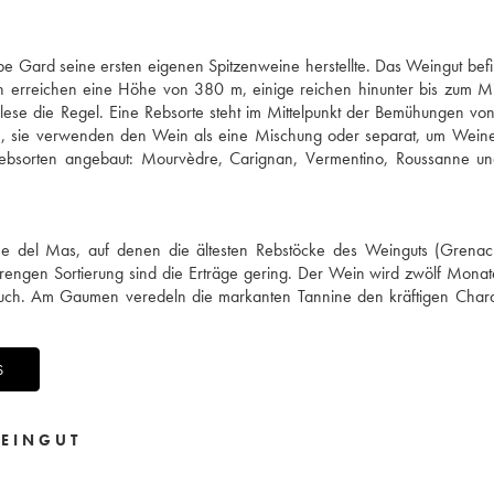
Gard seine ersten eigenen Spitzenweine herstellte. Das Weingut befi
n erreichen eine Höhe von 380 m, einige reichen hinunter bis zum Mi
ese die Regel. Eine Rebsorte steht im Mittelpunkt der Bemühungen von
, sie verwenden den Wein als eine Mischung oder separat, um Weine 
Rebsorten angebaut: Mourvèdre, Carignan, Vermentino, Roussanne un
e del Mas, auf denen die ältesten Rebstöcke des Weinguts (Grenac
engen Sortierung sind die Erträge gering. Der Wein wird zwölf Monat
auch. Am Gaumen veredeln die markanten Tannine den kräftigen Chara
S
EINGUT