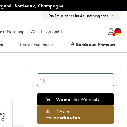
rgund
,
Bordeaux
,
Champagne
...
Die Preise gelten für die Lieferung nach:
ein-Notierung
Wein-Enzyklopädie
re
Unsere must-haves
🍇
Bordeaux Primeurs
Weine
des Weinguts
Diesen
ang
Wein
verkaufen
000