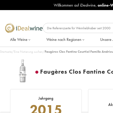
Willkommen auf iDealwine,
online-
Alle Weine
Weine nach Regionen
Unsere 
Startseite
/
Eine Notierung suchen
/
Faugères Clos Fantine Courtiol Famille Andrie
Faugères Clos Fantine Co
Jahrgang
2015
Ak