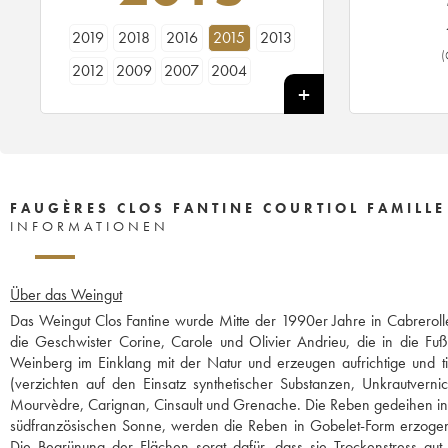
2019
2018
2016
2015
2013
(
2012
2009
2007
2004
FAUGÈRES CLOS FANTINE COURTIOL FAMILL
INFORMATIONEN
Über das Weingut
Das Weingut Clos Fantine wurde Mitte der 1990er Jahre in Cabrerolle
die Geschwister Corine, Carole und Olivier Andrieu, die in die Fuß
Weinberg im Einklang mit der Natur und erzeugen aufrichtige und t
(verzichten auf den Einsatz synthetischer Substanzen, Unkrautvernic
Mourvèdre, Carignan, Cinsault und Grenache. Die Reben gedeihen inm
südfranzösischen Sonne, werden die Reben in Gobelet-Form erzogen.
Die Begrünung der Flächen sorgt dafür, dass sie Trockenstress gut