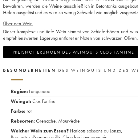
bewahren, werden die Weine ausschließlich in Betontanks ausgebaut. D
Hefen ausgelöst und es wird so wenig Schwefel wie möglich zusgesetzt
Über den Wein
Dieser komplexe und tiefe Wein stammt von Schieferböden und wurde 
empfehlenswerten Lagerung entfaltet er Noten von schwarzen Oliven,
PREISNOTIERUNGEN DES WEINGUTS CLOS FANTINE
BESONDERHEITEN
DES WEINGUTS UND DES W
Region:
Languedoc
Weingut:
Clos Fantine
Farbe:
rot
Rebsorten:
Grenache
,
Mourvèdre
Welcher Wein zum Essen?
Haricots soissons au Lonzo
,
Brochettes d'agneau grillé
,
Chou farci aveyronnais