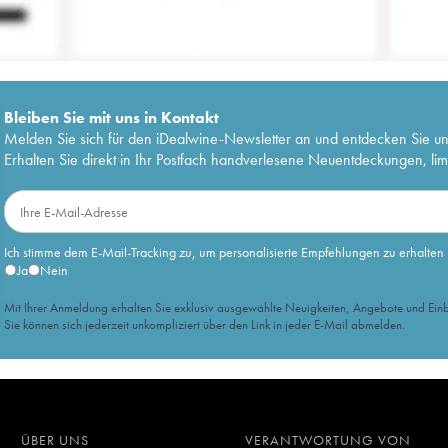
Bleiben Sie mit uns in Kontakt
Melden Sie sich für den iDealwine-Newsletter an und entdecken Sie u
Erhalten Sie direkt in Ihr Postfach handverlesene Neuentdeckungen, lim
Ich stimme dem E-Mail-Tracking zu, um personalisierte Empfehlungen zu erhalten
Ja
Nein
Mit Ihrer Anmeldung erhalten Sie exklusiv ausgewählte Neuigkeiten, Angebote und Einb
Sie können sich jederzeit unkompliziert über den Link in jeder E-Mail abmelden.
ÜBER UNS
VERANTWORTUNG VON