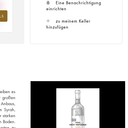
Eine Benachrichtigung
einrichten
LS
hr
zu meinem Keller
hinzufügen
reiben es
ar großen
n Anbaus,
en Syrah,
r starken
em Boden.
sorten zu