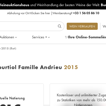
Weinauktionshaus
und
Weinhandlung der besten Weine der Welt:
Bu
Abholung vor Ort
Klicken Sie hier
|
Weinberatung?
+33 1 56 05 86 10
W
WEIN VERKAUFEN
Auktionen
Services +
✨
Ihre Online-Sommeliè
u 2015 (Rot)
urtiol Famille Andrieu
2015
Aktuelle Entwicklung der
Kostenloser und unlimitierter Zug
tuelle Notierung
Preisnotierung
zu Statistiken von mehr als 150.
Notierungen