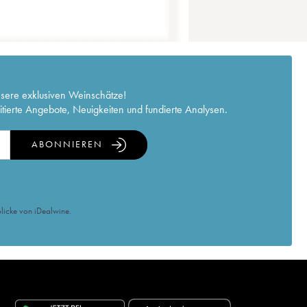
nsere exklusiven Weinschätze!
itierte Angebote, Neuigkeiten und fundierte Analysen.
ABONNIEREN
licke von iDealwine.