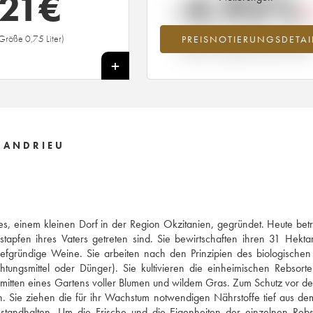
21
€
-4.92%
Größe 0,75 Liter)
PREISNOTIERUNGSDETAI
Preisabfall des Jahrgangs 2015 im Ja
2026 im Vergleich zum Jahr 2025
+
E ANDRIEU
s, einem kleinen Dorf in der Region Okzitanien, gegründet. Heute bet
stapfen ihres Vaters getreten sind. Sie bewirtschaften ihren 31 Hekt
iefgründige Weine. Sie arbeiten nach den Prinzipien des biologische
htungsmittel oder Dünger). Sie kultivieren die einheimischen Rebsort
itten eines Gartens voller Blumen und wildem Gras. Zum Schutz vor de
 Sie ziehen die für ihr Wachstum notwendigen Nährstoffe tief aus d
 standhalten. Um die Frische und die Eigenheiten der einzelnen Reb