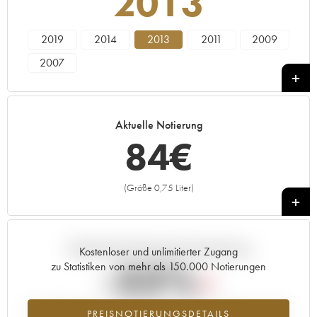
2013
2019
2014
2013
2011
2009
2007
Aktuelle Notierung
84
€
(Größe 0,75 Liter)
+
Aktuelle Entwicklung der Preisnotierung
Kostenloser und unlimitierter Zugang
-33%
zu Statistiken von mehr als 150.000 Notierungen
Preisabfall des Jahrgangs 2013 im Jahr 2026 im Vergleich zum Jahr
PREISNOTIERUNGSDETAILS