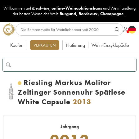
Willkommen auf iDealwine,
online-Weinauktionshaus
und
Weinhandlung
der besten Weine der Welt:
Burgund
,
Bordeaux
,
Champagne
...
Kaufen
Notierung
Wein-Enzyklopädie
VERKAUFEN
Riesling Markus Molitor
Zeltinger Sonnenuhr Spätlese
White Capsule
2013
Jahrgang