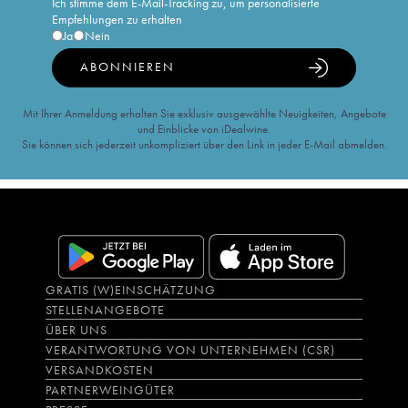
Ich stimme dem E-Mail-Tracking zu, um personalisierte
Empfehlungen zu erhalten
Ja
Nein
ABONNIEREN
Mit Ihrer Anmeldung erhalten Sie exklusiv ausgewählte Neuigkeiten, Angebote
und Einblicke von iDealwine.
Sie können sich jederzeit unkompliziert über den Link in jeder E-Mail abmelden.
GRATIS (W)EINSCHÄTZUNG
STELLENANGEBOTE
ÜBER UNS
VERANTWORTUNG VON UNTERNEHMEN (CSR)
VERSANDKOSTEN
PARTNERWEINGÜTER