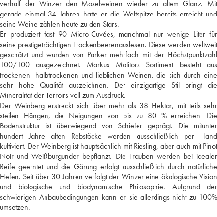
verhalf der Winzer den Moselweinen wieder zu altem Glanz. Mit
gerade einmal 34 Jahren hatte er die Weltspitze bereits erreicht und
seine Weine zählen heute zu den Stars.
Er produziert fast 90 Micro-Cuvées, manchmal nur wenige Liter für
seine prestigeträchtigen Trockenbeerenauslesen. Diese werden weltweit
geschätzt und wurden von Parker mehrfach mit der Höchstpunktzahl
100/100 ausgezeichnet. Markus Molitors Sortiment besteht aus
trockenen, halbtrockenen und lieblichen Weinen, die sich durch eine
sehr hohe Qualität auszeichnen. Der einzigartige Stil bringt die
Mineralität der Terroirs voll zum Ausdruck.
Der Weinberg erstreckt sich über mehr als 38 Hektar, mit teils sehr
steilen Hängen, die Neigungen von bis zu 80 % erreichen. Die
Bodenstruktur ist überwiegend von Schiefer geprägt. Die mitunter
hundert Jahre alten Rebstöcke werden ausschließlich per Hand
kultiviert. Der Weinberg ist hauptsächlich mit Riesling, aber auch mit Pinot
Noir und Weißburgunder bepflanzt. Die Trauben werden bei idealer
Reife geerntet und die Gärung erfolgt ausschließlich durch natürliche
Hefen. Seit über 30 Jahren verfolgt der Winzer eine ökologische Vision
und biologische und biodynamische Philosophie. Aufgrund der
schwierigen Anbaubedingungen kann er sie allerdings nicht zu 100%
umsetzen.