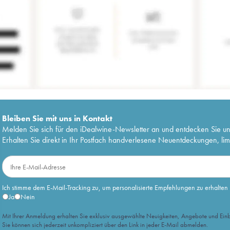
Bleiben Sie mit uns in Kontakt
Melden Sie sich für den iDealwine-Newsletter an und entdecken Sie u
Erhalten Sie direkt in Ihr Postfach handverlesene Neuentdeckungen, lim
Ich stimme dem E-Mail-Tracking zu, um personalisierte Empfehlungen zu erhalten
Ja
Nein
Mit Ihrer Anmeldung erhalten Sie exklusiv ausgewählte Neuigkeiten, Angebote und Einb
Sie können sich jederzeit unkompliziert über den Link in jeder E-Mail abmelden.