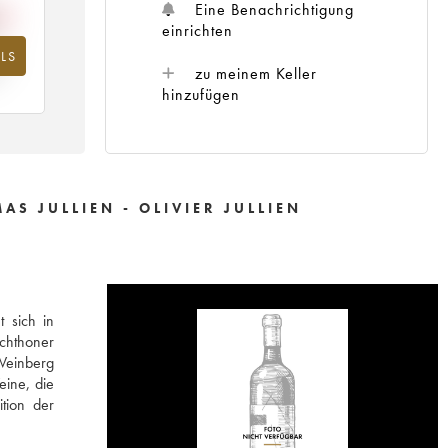
Eine Benachrichtigung
einrichten
LS
hr
zu meinem Keller
hinzufügen
AS JULLIEN - OLIVIER JULLIEN
 sich in
ochthoner
 Weinberg
eine, die
tion der