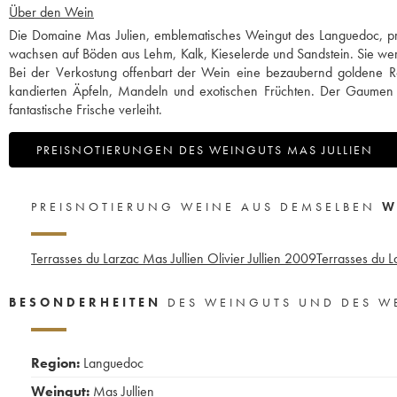
Über den Wein
Die Domaine Mas Julien, emblematisches Weingut des Languedoc, pr
wachsen auf Böden aus Lehm, Kalk, Kieselerde und Sandstein. Sie werd
Bei der Verkostung offenbart der Wein eine bezaubernd goldene Ro
kandierten Äpfeln, Mandeln und exotischen Früchten. Der Gaumen ze
fantastische Frische verleiht.
PREISNOTIERUNGEN DES WEINGUTS MAS JULLIEN
PREISNOTIERUNG WEINE AUS DEMSELBEN
W
Terrasses du Larzac Mas Jullien Olivier Jullien
2009
Terrasses du L
BESONDERHEITEN
DES WEINGUTS UND DES W
Region:
Languedoc
Weingut:
Mas Jullien