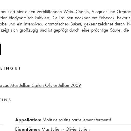
oduziert hier einen verblüffenden Wein. Chenin, Viognier und Grenac
en biodynamisch kultiviert. Die Trauben trocknen am Rebstock, bevor s
be und ein intensives, aromatisches Bukett, gekennzeichnet durch N
igt sich großzügig und ist geprägt durch eine prächtige Säure, die
EINGUT
arzac Mas Jullien Carlan Olivier Jullien
2009
EINS
Appellation:
Moût de raisins partiellement fermenté
Eigentümer:
Mas Jullien - Olivier Jullien