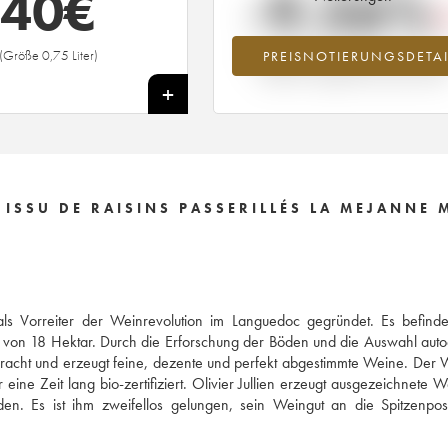
40
€
-9.56%
(Größe 0,75 Liter)
PREISNOTIERUNGSDETAI
Preisabfall des Jahrgangs 2009 im Ja
2026 im Vergleich zum Jahr 2025
+
ISSU DE RAISINS PASSERILLÉS LA MEJANNE M
ls Vorreiter der Weinrevolution im Languedoc gegründet. Es befindet
e von 18 Hektar. Durch die Erforschung der Böden und die Auswahl aut
ebracht und erzeugt feine, dezente und perfekt abgestimmte Weine. Der
ine Zeit lang bio-zertifiziert. Olivier Jullien erzeugt ausgezeichnete W
n. Es ist ihm zweifellos gelungen, sein Weingut an die Spitzenposi