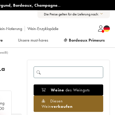
rgund
,
Bordeaux
,
Champagne
...
Die Preise gelten für die Lieferung nach:
ein-Notierung
Wein-Enzyklopädie
re
Unsere must-haves
🍇
Bordeaux Primeurs
 weiß)
La
Weine
des Weinguts
Diesen
ang
Wein
verkaufen
000