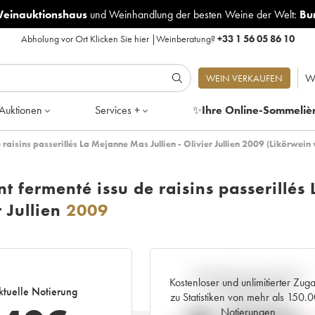
Weinauktionshaus
und
Weinhandlung der besten Weine der Welt:
Bu
Abholung vor Ort
Klicken Sie hier
|
Weinberatung?
+33 1 56 05 86 10
W
WEIN VERKAUFEN
Auktionen
Services +
✨
Ihre Online-Sommeliè
 raisins passerillés La Mejanne Mas Jullien - Olivier Jullien 2009 (Likörwein
t fermenté issu de raisins passerillés 
 Jullien
2009
Aktuelle Entwicklung der
Kostenloser und unlimitierter Zug
ktuelle Notierung
Preisnotierung
zu Statistiken von mehr als 150.
Notierungen