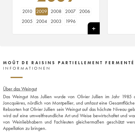
2010
2009
2008
2007
2006
2005
2004
2003
1996
MOÛT DE RAISINS PARTIELLEMENT FERMENTÉ 
INFORMATIONEN
Über das Weingut
Das Weingut Mas Jullien wurde von Olivier Jullien im Jahr 1985 a
Joncquières, nördlich von Montpellier, und umfasst eine Gesamtfläch
Rebsorten hat Olivier Jullien sein Weingut auf das höchste Niveau g
wird auf eine umweltfreundliche Art und Weise bewirtschaftet und war e
von Weinliebhabern und Fachleuten gleichermaßen geschätzt werde
Appellation zu bringen.