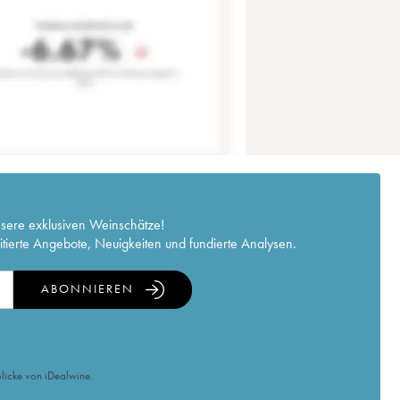
nsere exklusiven Weinschätze!
itierte Angebote, Neuigkeiten und fundierte Analysen.
ABONNIEREN
licke von iDealwine.