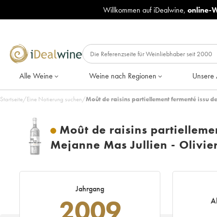
Willkommen auf iDealwine,
online-
Alle Weine
Weine nach Regionen
Unsere 
Startseite
/
Eine Notierung suchen
/
Moût de raisins partiellement fermenté issu de
Moût de raisins partiellemen
Mejanne Mas Jullien - Olivier
Jahrgang
2009
A