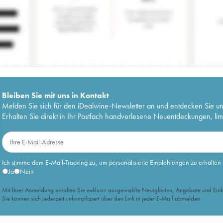
Bleiben Sie mit uns in Kontakt
Melden Sie sich für den iDealwine-Newsletter an und entdecken Sie u
Erhalten Sie direkt in Ihr Postfach handverlesene Neuentdeckungen, lim
Ich stimme dem E-Mail-Tracking zu, um personalisierte Empfehlungen zu erhalten
Ja
Nein
Mit Ihrer Anmeldung erhalten Sie exklusiv ausgewählte Neuigkeiten, Angebote und Einb
Sie können sich jederzeit unkompliziert über den Link in jeder E-Mail abmelden.