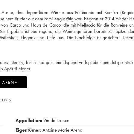
 Arena, dem legendären Winzer aus Patrimonio auf Korsika (Region 
einem Bruder auf dem Familiengut tätig war, begann er 2014 mit der He
s von Carco und Hauts de Carco, die mit Nielluccio für die Rotweine u
Das Ergebnis ist überragend, die Weine gehören bereits zur Spitze d
stlichkeit, Eleganz und Tiefe aus. Die Nachfolge ist gesichert!
Lesen
ers intensiv, frisch und geschmeidig und verfügt über eine luftige Struk
 Apéritif eignet.
E ARENA
EINS
Appellation:
Vin de France
Eigentümer:
Antoine Marie Arena