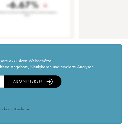
nsere exklusiven Weinschätze!
itierte Angebote, Neuigkeiten und fundierte Analysen.
ABONNIEREN
licke von iDealwine.