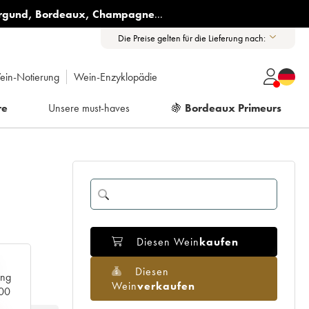
rgund
,
Bordeaux
,
Champagne
...
Die Preise gelten für die Lieferung nach:
ein-Notierung
Wein-Enzyklopädie
re
Unsere must-haves
🍇
Bordeaux Primeurs
Diesen Wein
kaufen
Diesen
ang
Wein
verkaufen
000