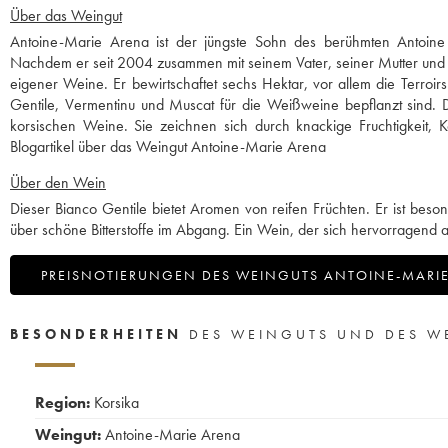
Über das Weingut
Antoine-Marie Arena ist der jüngste Sohn des berühmten Antoine
Nachdem er seit 2004 zusammen mit seinem Vater, seiner Mutter und s
eigener Weine. Er bewirtschaftet sechs Hektar, vor allem die Terroir
Gentile, Vermentinu und Muscat für die Weißweine bepflanzt sind. 
korsischen Weine. Sie zeichnen sich durch knackige Fruchtigkeit, Kö
Blogartikel über das Weingut Antoine-Marie Arena
Über den Wein
Dieser Bianco Gentile bietet Aromen von reifen Früchten. Er ist besond
über schöne Bitterstoffe im Abgang. Ein Wein, der sich hervorragend als
PREISNOTIERUNGEN DES WEINGUTS ANTOINE-MARI
BESONDERHEITEN
DES WEINGUTS UND DES W
Region:
Korsika
Weingut:
Antoine-Marie Arena