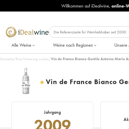
Willkommen auf iDealwine,
online-
Alle Weine
Weine nach Regionen
Unsere 
Startseite
/
Eine Notierung suchen
/
Vin de France Bianco Gentile Antoine Marie 
Vin de France Bianco Ge
Jahrgang
2009
Ak