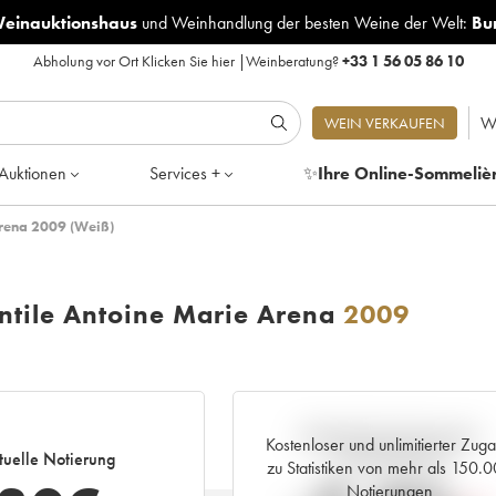
Weinauktionshaus
und
Weinhandlung der besten Weine der Welt:
Bu
Abholung vor Ort
Klicken Sie hier
|
Weinberatung?
+33 1 56 05 86 10
W
WEIN VERKAUFEN
Auktionen
Services +
✨
Ihre Online-Sommeliè
Arena 2009 (Weiß)
ntile Antoine Marie Arena
2009
Aktuelle Entwicklung der
Kostenloser und unlimitierter Zug
tuelle Notierung
Preisnotierung
zu Statistiken von mehr als 150.
Notierungen