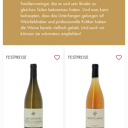
Familienweingut, das er und sein Bruder zu
gleichen Teilen bekommen hatten. Und man kann
behaupten, dass das Unterfangen gelungen ist!
Weinliebhaber und professionelle Kritiker haben
die Weine bereits vielfach gelobt. Und auch wir
können sie wärmstens empfehlen!
Antoine-Marie Arena ist der jüngste Sohn des
berühmten Antoine Arena, dem legendären
Winzer aus Patrimonio auf Korsika (Region Bastia).
FESTPREISE
FESTPREISE
Nachdem er seit 2004 zusammen mit seinem
Vater, seiner Mutter und seinem Bruder auf dem
Familiengut tätig war, begann er 2014 mit der
Herstellung eigener Weine. Er bewirtschaftet
sechs Hektar, vor allem die Terroirs von Carco
und Hauts de Carco, die mit Nielluccio für die
Rotweine und Bianco Gentile, Vermentinu und
Muscat für die Weißweine bepflanzt sind. Das
Ergebnis ist überragend, die Weine gehören
bereits zur Spitze der großen korsischen Weine.
Sie zeichnen sich durch knackige Fruchtigkeit,
Köstlichkeit, Eleganz und Tiefe aus. Die Nachfolge