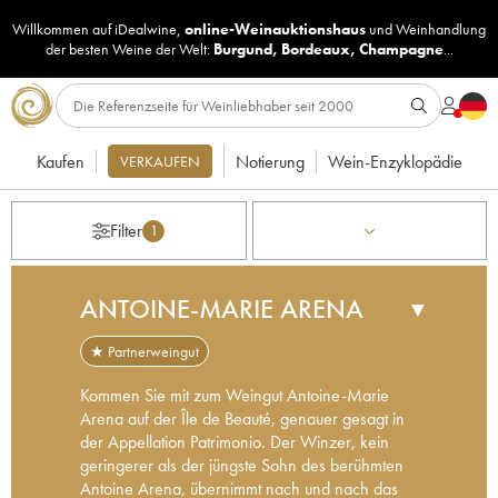
Willkommen auf iDealwine,
online-Weinauktionshaus
und
Weinhandlung
der besten Weine der Welt:
Burgund
,
Bordeaux
,
Champagne
...
Kaufen
Notierung
Wein-Enzyklopädie
VERKAUFEN
Filter
1
ANTOINE-MARIE ARENA
▼
★ Partnerweingut
Kommen Sie mit zum Weingut Antoine-Marie
Arena auf der Île de Beauté, genauer gesagt in
der Appellation Patrimonio. Der Winzer, kein
geringerer als der jüngste Sohn des berühmten
Antoine Arena, übernimmt nach und nach das