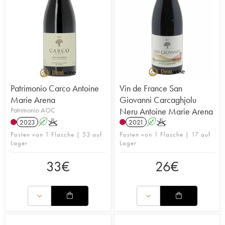
Patrimonio Carco Antoine
Vin de France San
Marie Arena
Giovanni Carcaghjolu
Patrimonio AOC
Neru Antoine Marie Arena
2023
A
K
2021
A
K
Posten von 1 Flasche | 53 auf
Posten von 1 Flasche | 17 auf
Lager
Lager
33
€
26
€