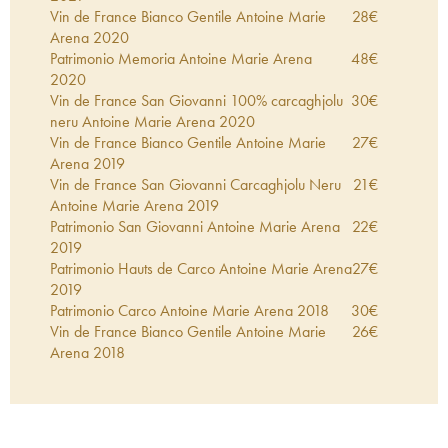
Vin de France Bianco Gentile Antoine Marie
28
€
Arena
2020
Patrimonio Memoria Antoine Marie Arena
48
€
2020
Vin de France San Giovanni 100% carcaghjolu
30
€
neru Antoine Marie Arena
2020
Vin de France Bianco Gentile Antoine Marie
27
€
Arena
2019
Vin de France San Giovanni Carcaghjolu Neru
21
€
Antoine Marie Arena
2019
Patrimonio San Giovanni Antoine Marie Arena
22
€
2019
Patrimonio Hauts de Carco Antoine Marie Arena
27
€
2019
Patrimonio Carco Antoine Marie Arena
2018
30
€
Vin de France Bianco Gentile Antoine Marie
26
€
Arena
2018
Vin de France Muscat Non muté Morta Maiò
38
€
Antoine Marie Arena
2018
Patrimonio Memoria Antoine Marie Arena
2018
48
€
Patrimonio Hauts de Carco Antoine Marie Arena
41
€