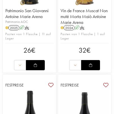
ist gesichert!
Lesen Sie den Blogartikel über das
Weingut Antoine-Marie Arena
Patrimonio San Giovanni
Vin de France Muscat Non
Antoine Marie Arena
muté Morta Maiò Antoine
Patrimonio AOC
Marie Arena
2025
A
K
2024
A
K
Posten von 1 Flasche | 11 auf
Posten von 1 Flasche | 1 auf
Lager
Lager
26
€
32
€
FESTPREISE
FESTPREISE