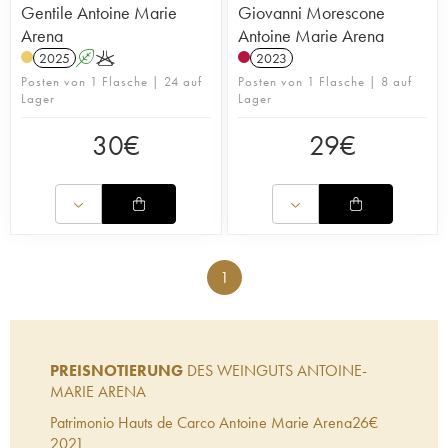
Gentile Antoine Marie
Giovanni Morescone
Arena
Antoine Marie Arena
2025
A
K
2023
Posten von 1 Flasche | 24 auf
Posten von 1 Flasche | 8 auf
Lager
Lager
30
€
29
€
1
PREISNOTIERUNG
DES WEINGUTS ANTOINE-
MARIE ARENA
Patrimonio Hauts de Carco Antoine Marie Arena
26
€
2021