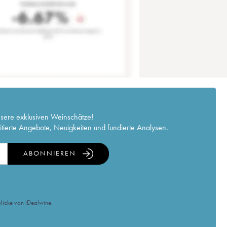
nsere exklusiven Weinschätze!
itierte Angebote, Neuigkeiten und fundierte Analysen.
ABONNIEREN
licke von iDealwine.