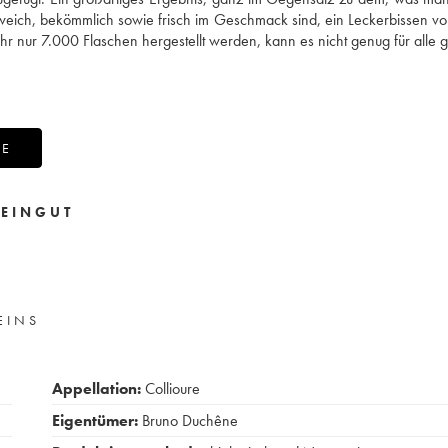
 weich, bekömmlich sowie frisch im Geschmack sind, ein Leckerbissen v
hr nur 7.000 Flaschen hergestellt werden, kann es nicht genug für alle 
NE
EINGUT
EINS
Appellation:
Collioure
Eigentümer:
Bruno Duchêne