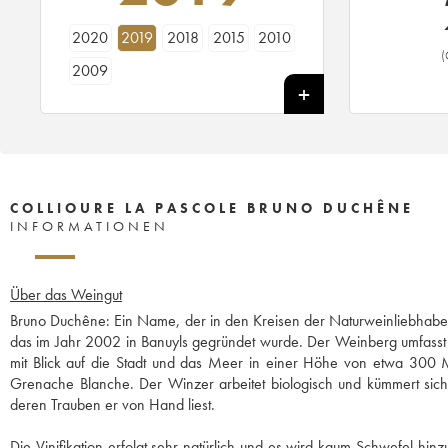
2020
2019
2018
2015
2010
(
2009
COLLIOURE LA PASCOLE BRUNO DUCHÊNE
INFORMATIONEN
Über das Weingut
Bruno Duchêne: Ein Name, der in den Kreisen der Naturweinliebhaber s
das im Jahr 2002 in Banuyls gegründet wurde. Der Weinberg umfasst 
mit Blick auf die Stadt und das Meer in einer Höhe von etwa 300 
Grenache Blanche. Der Winzer arbeitet biologisch und kümmert sich 
deren Trauben er von Hand liest.
Die Vinifikation erfolgt sehr natürlich und es wird kaum Schwefel hi