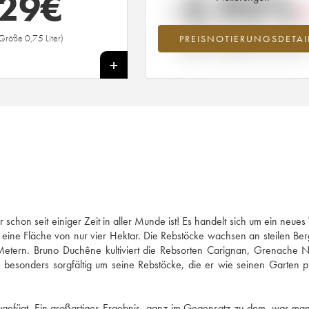
29
€
-2.95%
Größe 0,75 Liter)
PREISNOTIERUNGSDETAI
Preisabfall des Jahrgangs 2019 im Ja
2026 im Vergleich zum Jahr 2025
+
chon seit einiger Zeit in aller Munde ist! Es handelt sich um ein neues
eine Fläche von nur vier Hektar. Die Rebstöcke wachsen an steilen B
Metern. Bruno Duchêne kultiviert die Rebsorten Carignan, Grenache N
besonders sorgfältig um seine Rebstöcke, die er wie seinen Garten p
nzugefügt. Ein großartiges Ergebnis, ganz im Gegensatz zu dem, was man