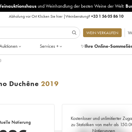
Weinauktionshaus
und
Weinhandlung der besten Weine der Welt:
Bu
Abholung vor Ort
Klicken Sie hier
|
Weinberatung?
+33 1 56 05 86 10
W
WEIN VERKAUFEN
Auktionen
Services +
✨
Ihre Online-Sommeliè
)
uno Duchêne
2019
Aktuelle Entwicklung der
Kostenloser und unlimitierter Zug
tuelle Notierung
Preisnotierung
zu Statistiken von mehr als 150.
Notierungen