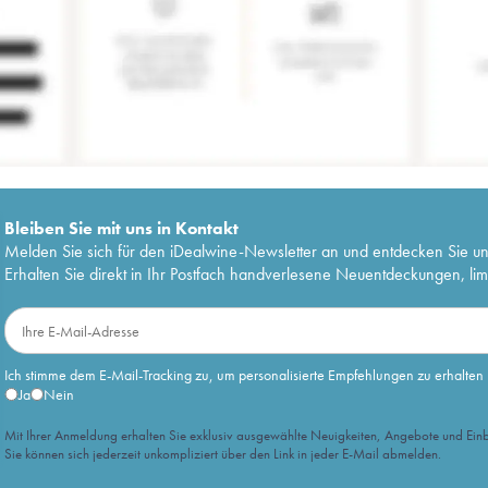
Bleiben Sie mit uns in Kontakt
Melden Sie sich für den iDealwine-Newsletter an und entdecken Sie u
Erhalten Sie direkt in Ihr Postfach handverlesene Neuentdeckungen, lim
Ich stimme dem E-Mail-Tracking zu, um personalisierte Empfehlungen zu erhalten
Ja
Nein
Mit Ihrer Anmeldung erhalten Sie exklusiv ausgewählte Neuigkeiten, Angebote und Einb
Sie können sich jederzeit unkompliziert über den Link in jeder E-Mail abmelden.