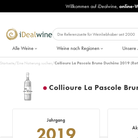
Willkommen auf iDealwine,
online-
Alle Weine
Weine nach Regionen
Unsere 
Startseite
/
Eine Notierung suchen
/
Collioure La Pascole Bruno Duchêne 2019 (Rot
Collioure La Pascole Br
Jahrgang
2019
Ak