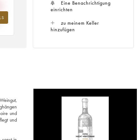
Eine Benachrichtigung
einrichten
LS
hr
zu meinem Keller
hinzufügen
 Weingut,
erghängen
oire und
flegt und
 sonst in