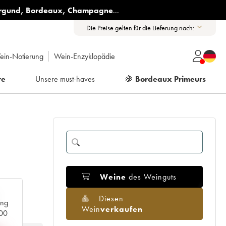
rgund
,
Bordeaux
,
Champagne
...
Die Preise gelten für die Lieferung nach:
ein-Notierung
Wein-Enzyklopädie
re
Unsere must-haves
🍇
Bordeaux Primeurs
Weine
des Weinguts
Diesen
ang
Wein
verkaufen
000