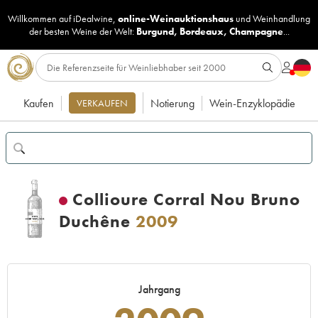
Willkommen auf iDealwine,
online-Weinauktionshaus
und
Weinhandlung
der besten Weine der Welt:
Burgund
,
Bordeaux
,
Champagne
...
Kaufen
Notierung
Wein-Enzyklopädie
VERKAUFEN
Collioure Corral Nou Bruno
Duchêne
2009
Jahrgang