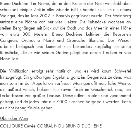
Bruno Duchêne: Ein Name, der in den Kreisen der Naturweinliebhaber
schon seit einiger Zeit in aller Munde ist! Es handelt sich um ein neues
Weingut, das im Jahr 2002 in Banuyls gegründet wurde. Der Weinberg
umfasst eine Fläche von nur vier Hektar. Die Rebstöcke wachsen an
steilen Berghängen mit Blick auf die Stadt und das Meer in einer Höhe
von etwa 300 Metern. Bruno Duchêne kultiviert die Rebsorten
Carignan, Grenache Noire und Grenache Blanche. Der Winzer
arbeitet biologisch und kümmert sich besonders sorgfältig um seine
Rebstöcke, die er wie seinen Garten pflegt und deren Trauben er von
Hand liest.
Die Vinifikation erfolgt sehr natürlich und es wird kaum Schwefel
hinzugefügt. Ein großartiges Ergebnis, ganz im Gegensatz zu dem, was
man sonst in der Appellation vorfindet: Man genießt natürliche Weine,
die äußerst weich, bekömmlich sowie frisch im Geschmack sind, ein
Leckerbissen von großer Finesse. Diese edlen Tropfen sind zunehmend
gefragt, und da jedes Jahr nur 7.000 Flaschen hergestellt werden, kann
es nicht genug für alle geben.
Über den Wein
COLLIOURE Cuvée CORRAL NOU BRUNO DUCHENE