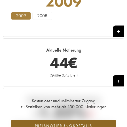
2009
2009
2008
Aktuelle Notierung
44
€
(Größe 0,75 Liter)
+
Aktuelle Entwicklung der Preisnotierung
Kostenloser und unlimitierter Zugang
-1.32%
zu Statistiken von mehr als 150.000 Notierungen
Preisabfall des Jahrgangs 2009 im Jahr 2026 im Vergleich zum
PREISNOTIERUNGSDETAILS