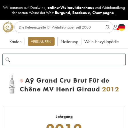
Willkommen auf iDealwine,
online-Weinauktionshaus
und
Weinhandlung
der besten Weine der Welt:
Burgund
,
Bordeaux
,
Champagne
...
Kaufen
Notierung
Wein-Enzyklopädie
VERKAUFEN
Aÿ Grand Cru Brut Fût de
H
Chêne MV Henri Giraud
2012
Jahrgang