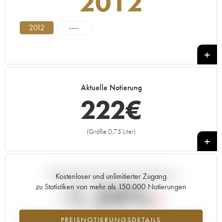
2012
2012
----
Aktuelle Notierung
222
€
(Größe 0,75 Liter)
+
Aktuelle Entwicklung der Preisnotierung
Kostenloser und unlimitierter Zugang
-1.24%
zu Statistiken von mehr als 150.000 Notierungen
Preisabfall des Jahrgangs 2012 im Jahr 2026 im Vergleich zum Jahr
PREISNOTIERUNGSDETAILS