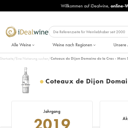
Willkommen auf iDealwine,
online-
Alle Weine
Weine nach Regionen
Unsere 
Startseite
/
Eine Notierung suchen
/
Coteaux de Dijon Domaine de la Cras - Marc
Coteaux de Dijon Domain
Jahrgang
2019
Ak