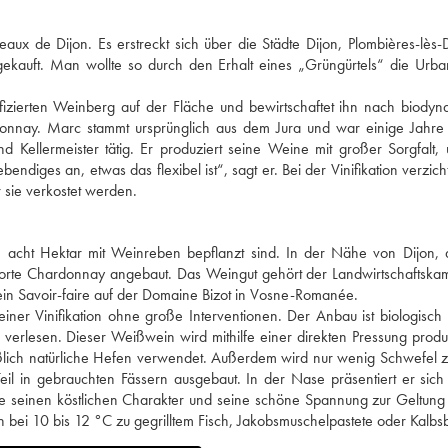
ux de Dijon. Es erstreckt sich über die Städte Dijon, Plombières-lès-
ekauft. Man wollte so durch den Erhalt eines „Grüngürtels“ die Urba
izierten Weinberg auf der Fläche und bewirtschaftet ihn nach biody
rdonnay. Marc stammt ursprünglich aus dem Jura und war einige Jahr
Kellermeister tätig. Er produziert seine Weine mit großer Sorgfalt,
diges an, etwas das flexibel ist“, sagt er. Bei der Vinifikation verzicht
 sie verkostet werden.
 acht Hektar mit Weinreben bepflanzt sind. In der Nähe von Dijon, a
sorte Chardonnay angebaut. Das Weingut gehört der Landwirtschaftska
in Savoir-faire auf der Domaine Bizot in Vosne-Romanée.
ner Vinifikation ohne große Interventionen. Der Anbau ist biologisch 
lesen. Dieser Weißwein wird mithilfe einer direkten Pressung produz
ßlich natürliche Hefen verwendet. Außerdem wird nur wenig Schwefel z
l in gebrauchten Fässern ausgebaut. In der Nase präsentiert er sich
ie seinen köstlichen Charakter und seine schöne Spannung zur Geltung
n bei 10 bis 12 °C zu gegrilltem Fisch, Jakobsmuschelpastete oder Kalbs