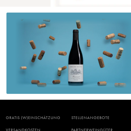
GRATIS (W)EINSCHÄTZUNG
STELLENANGEBOTE
VERSANDKOSTEN
PARTNERWEINGÜTER