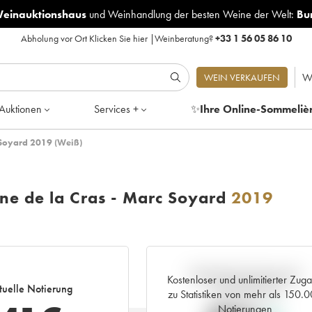
Weinauktionshaus
und
Weinhandlung der besten Weine der Welt:
Bu
Abholung vor Ort
Klicken Sie hier
|
Weinberatung?
+33 1 56 05 86 10
W
WEIN VERKAUFEN
Auktionen
Services +
✨
Ihre Online-Sommeliè
 Soyard 2019 (Weiß)
e de la Cras - Marc Soyard
2019
Aktuelle Entwicklung der
Kostenloser und unlimitierter Zug
tuelle Notierung
Preisnotierung
zu Statistiken von mehr als 150.
Notierungen