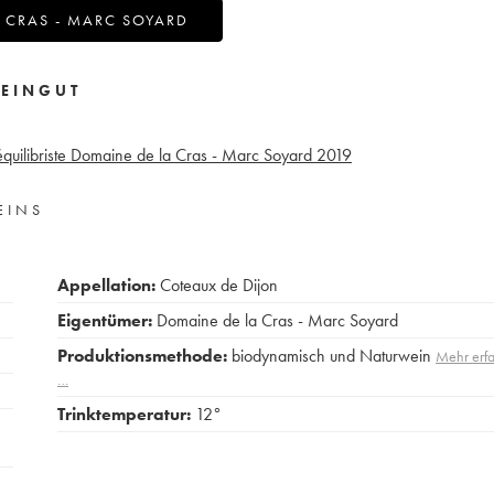
 CRAS - MARC SOYARD
EINGUT
quilibriste Domaine de la Cras - Marc Soyard
2019
EINS
Appellation:
Coteaux de Dijon
Eigentümer:
Domaine de la Cras - Marc Soyard
Produktionsmethode:
biodynamisch und Naturwein
Mehr erf
…
Trinktemperatur:
12°