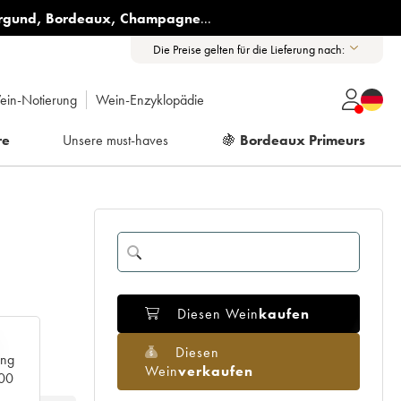
rgund
,
Bordeaux
,
Champagne
...
Die Preise gelten für die Lieferung nach:
ein-Notierung
Wein-Enzyklopädie
re
Unsere must-haves
🍇
Bordeaux Primeurs
Diesen Wein
kaufen
Diesen
ang
Wein
verkaufen
000