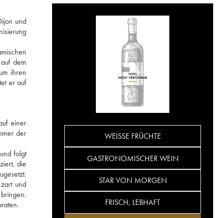
Dijon und
nisierung
namischen
e auf dem
 um ihren
et er auf
uf einer
mmer der
WEISSE FRÜCHTE
und folgt
GASTRONOMISCHER WEIN
iert, die
ugesetzt.
STAR VON MORGEN
 zart und
 bringen.
FRISCH, LEBHAFT
braten.