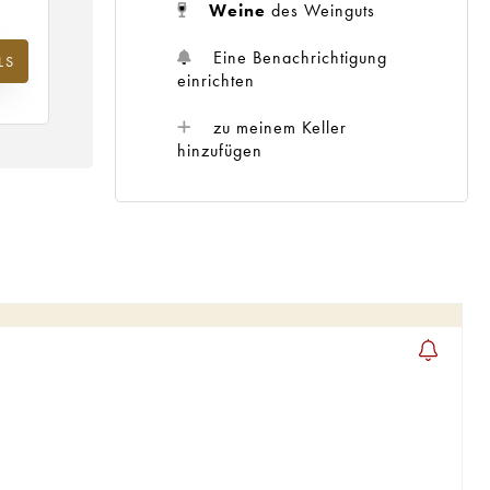
Weine
des Weinguts
Eine Benachrichtigung
LS
m
einrichten
25
zu meinem Keller
hinzufügen