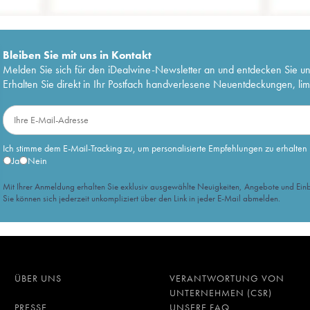
Bleiben Sie mit uns in Kontakt
Melden Sie sich für den iDealwine-Newsletter an und entdecken Sie u
Erhalten Sie direkt in Ihr Postfach handverlesene Neuentdeckungen, lim
Ich stimme dem E-Mail-Tracking zu, um personalisierte Empfehlungen zu erhalten
Ja
Nein
Mit Ihrer Anmeldung erhalten Sie exklusiv ausgewählte Neuigkeiten, Angebote und Einb
Sie können sich jederzeit unkompliziert über den Link in jeder E-Mail abmelden.
ÜBER UNS
VERANTWORTUNG VON
UNTERNEHMEN (CSR)
PRESSE
UNSERE FAQ