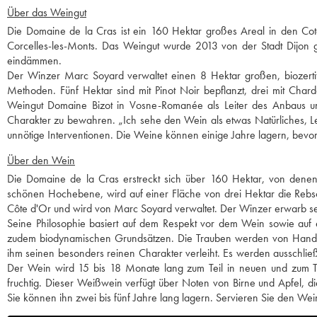
Über das Weingut
Die Domaine de la Cras ist ein 160 Hektar großes Areal in den Cotea
Corcelles-les-Monts. Das Weingut wurde 2013 von der Stadt Dijon g
eindämmen.
Der Winzer Marc Soyard verwaltet einen 8 Hektar großen, biozertif
Methoden. Fünf Hektar sind mit Pinot Noir bepflanzt, drei mit Cha
Weingut Domaine Bizot in Vosne-Romanée als Leiter des Anbaus und 
Charakter zu bewahren. „Ich sehe den Wein als etwas Natürliches, Leben
unnötige Interventionen. Die Weine können einige Jahre lagern, bevor
Über den Wein
Die Domaine de la Cras erstreckt sich über 160 Hektar, von denen
schönen Hochebene, wird auf einer Fläche von drei Hektar die Reb
Côte d'Or und wird von Marc Soyard verwaltet. Der Winzer erwarb se
Seine Philosophie basiert auf dem Respekt vor dem Wein sowie auf ei
zudem biodynamischen Grundsätzen. Die Trauben werden von Hand ver
ihm seinen besonders reinen Charakter verleiht. Es werden ausschlie
Der Wein wird 15 bis 18 Monate lang zum Teil in neuen und zum Tei
fruchtig. Dieser Weißwein verfügt über Noten von Birne und Apfel, d
Sie können ihn zwei bis fünf Jahre lang lagern. Servieren Sie den Wei