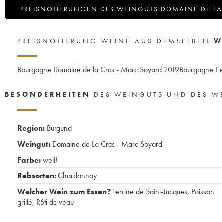
PREISNOTIERUNGEN DES WEINGUTS DOMAINE DE LA
PREISNOTIERUNG WEINE AUS DEMSELBEN
W
Bourgogne Domaine de la Cras - Marc Soyard
2019
Bourgogne L'é
BESONDERHEITEN
DES WEINGUTS UND DES W
Region:
Burgund
Weingut:
Domaine de La Cras - Marc Soyard
Farbe:
weiß
Rebsorten:
Chardonnay
Welcher Wein zum Essen?
Terrine de Saint-Jacques
,
Poisson
grillé
,
Rôti de veau