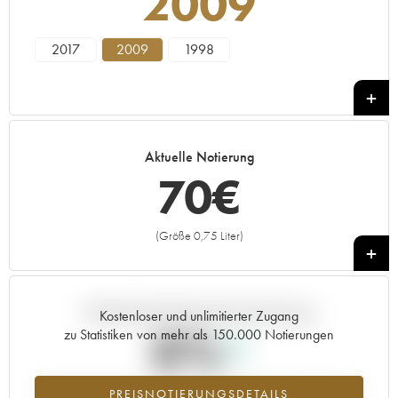
2009
2017
2009
1998
Aktuelle Notierung
70
€
(Größe 0,75 Liter)
+
Aktuelle Entwicklung der Preisnotierung
Kostenloser und unlimitierter Zugang
0%
zu Statistiken von mehr als 150.000 Notierungen
Preisanstiegs des Jahrgangs 2009 im Jahr 2026 im Vergleich zum
PREISNOTIERUNGSDETAILS