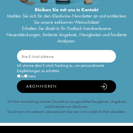
Bleiben Sie mit uns in Kontakt
Melden Sie sich für den iDealwine-Newsletter an und entdecken
Sie unsere exklusiven Weinschätze!
Erhalten Sie direkt in Ihr Postfach handverlesene
Neuentdeckungen, limitierte Angebote, Neuigkeiten und fundierte
Analysen.
Ich stimme dem E-Mail-Tracking zu, um personalisierte
Empfehlungen zu erhalten
Ja
Nein
ABONNIEREN
Mit Ihrer Anmeldung erhalten Sie exklusiv ausgewählte Neuigkeiten, Angebote
und Einblicke von iDealwine.
Sie können sich jederzeit unkompliziert über den Link in jeder E-Mail abmelden.