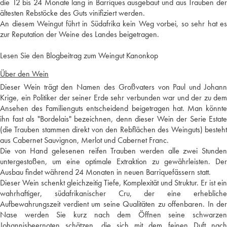
die 12 bis 24 Monate lang in Barriques ausgebaut und aus Trauben der
ältesten Rebstöcke des Guts vinifiziert werden.
An diesem Weingut führt in Südafrika kein Weg vorbei, so sehr hat es
zur Reputation der Weine des Landes beigetragen.
Lesen Sie den Blogbeitrag zum Weingut Kanonkop
Über den Wein
Dieser Wein trägt den Namen des Großvaters von Paul und Johann
Krige, ein Politiker der seiner Erde sehr verbunden war und der zu dem
Ansehen des Familienguts entscheidend beigetragen hat. Man könnte
ihn fast als "Bordelais" bezeichnen, denn dieser Wein der Serie Estate
(die Trauben stammen direkt von den Rebflächen des Weinguts) besteht
aus Cabernet Sauvignon, Merlot und Cabernet Franc.
Die von Hand gelesenen reifen Trauben werden alle zwei Stunden
untergestoßen, um eine optimale Extraktion zu gewährleisten. Der
Ausbau findet während 24 Monaten in neuen Barriquefässern statt.
Dieser Wein schenkt gleichzeitig Tiefe, Komplexität und Struktur. Er ist ein
wahrhaftiger, südafrikanischer Cru, der eine erhebliche
Aufbewahrungszeit verdient um seine Qualitäten zu offenbaren. In der
Nase werden Sie kurz nach dem Öffnen seine schwarzen
Johannisbeernoten schätzen, die sich mit dem feinen Duft nach