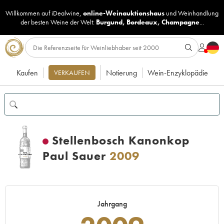
Willkommen auf iDealwine,
online-Weinauktionshaus
und
Weinhandlung
der besten Weine der Welt:
Burgund
,
Bordeaux
,
Champagne
...
Kaufen
Notierung
Wein-Enzyklopädie
VERKAUFEN
Stellenbosch Kanonkop
Paul Sauer
2009
Jahrgang