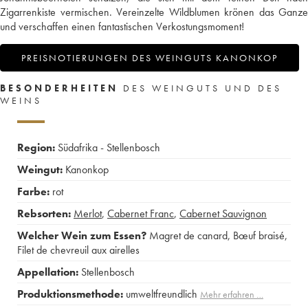
Zigarrenkiste vermischen. Vereinzelte Wildblumen krönen das Ganze
und verschaffen einen fantastischen Verkostungsmoment!
PREISNOTIERUNGEN DES WEINGUTS KANONKOP
BESONDERHEITEN
DES WEINGUTS UND DES
WEINS
Region:
Südafrika - Stellenbosch
Weingut:
Kanonkop
Farbe:
rot
Rebsorten:
Merlot
,
Cabernet Franc
,
Cabernet Sauvignon
Welcher Wein zum Essen?
Magret de canard
,
Bœuf braisé
,
Filet de chevreuil aux airelles
Appellation:
Stellenbosch
Produktionsmethode:
umweltfreundlich
Mehr erfahren …