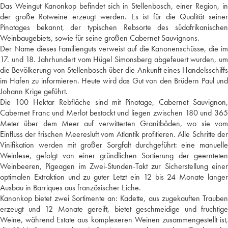
Das Weingut Kanonkop befindet sich in Stellenbosch, einer Region, in
der große Rotweine erzeugt werden. Es ist für die Qualität seiner
Pinotages bekannt, der typischen Rebsorte des südafrikanischen
Weinbaugebiets, sowie für seine großen Cabernet Sauvignons.
Der Name dieses Familienguts verweist auf die Kanonenschüsse, die im
17. und 18. Jahrhundert vom Hügel Simonsberg abgefeuert wurden, um
die Bevölkerung von Stellenbosch über die Ankunft eines Handelsschiffs
im Hafen zu informieren. Heute wird das Gut von den Brüdern Paul und
Johann Krige geführt.
Die 100 Hektar Rebfläche sind mit Pinotage, Cabernet Sauvignon,
Cabernet Franc und Merlot bestockt und liegen zwischen 180 und 365
Meter über dem Meer auf verwitterten Granitböden, wo sie vom
Einfluss der frischen Meeresluft vom Atlantik profitieren. Alle Schritte der
Vinifikation werden mit großer Sorgfalt durchgeführt: eine manuelle
Weinlese, gefolgt von einer gründlichen Sortierung der geernteten
Weinbeeren, Pigeagen im Zwei-Stunden-Takt zur Sicherstellung einer
optimalen Extraktion und zu guter Letzt ein 12 bis 24 Monate langer
Ausbau in Barriques aus französischer Eiche.
Kanonkop bietet zwei Sortimente an: Kadette, aus zugekauften Trauben
erzeugt und 12 Monate gereift, bietet geschmeidige und fruchtige
Weine, während Estate aus komplexeren Weinen zusammengestellt ist,