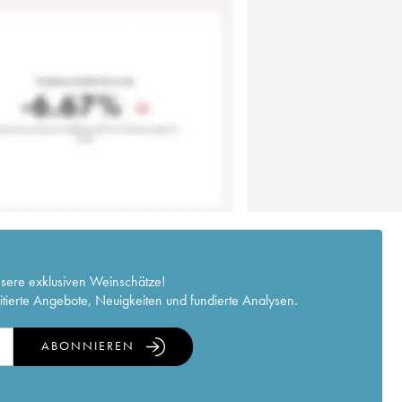
nsere exklusiven Weinschätze!
itierte Angebote, Neuigkeiten und fundierte Analysen.
ABONNIEREN