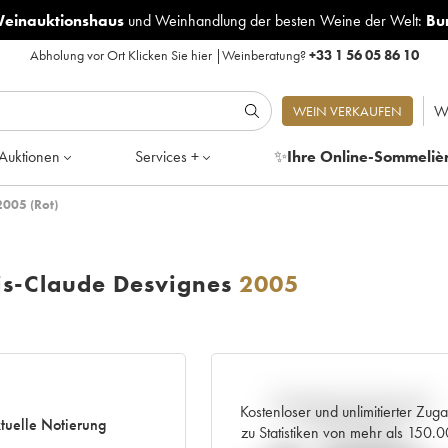
Weinauktionshaus
und
Weinhandlung der besten Weine der Welt:
Bu
Abholung vor Ort
Klicken Sie hier
|
Weinberatung?
+33 1 56 05 86 10
W
WEIN VERKAUFEN
Auktionen
Services +
✨
Ihre Online-Sommeliè
2005 (Rot)
is-Claude Desvignes
2005
Aktuelle Entwicklung der
Kostenloser und unlimitierter Zug
tuelle Notierung
Preisnotierung
zu Statistiken von mehr als 150.