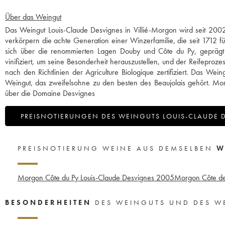
Über das Weingut
Das Weingut Louis-Claude Desvignes in Villié-Morgon wird seit 2002
verkörpern die achte Generation einer Winzerfamilie, die seit 1712 
sich über die renommierten Lagen Douby und Côte du Py, geprägt vo
vinifiziert, um seine Besonderheit herauszustellen, und der Reifepro
nach den Richtlinien der Agriculture Biologique zertifiziert. Das We
Weingut, das zweifelsohne zu den besten des Beaujolais gehört. Mor
über die Domaine Desvignes
PREISNOTIERUNGEN DES WEINGUTS LOUIS-CLAUDE 
PREISNOTIERUNG WEINE AUS DEMSELBEN
W
Morgon Côte du Py Louis-Claude Desvignes
2005
Morgon Côte de 
BESONDERHEITEN
DES WEINGUTS UND DES W