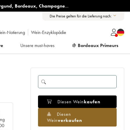
rgund
,
Bordeaux
,
Champagne
...
Die Preise gelten für die Lieferung nach:
ein-Notierung
Wein-Enzyklopädie
re
Unsere must-haves
🍇
Bordeaux Primeurs
Diesen Wein
kaufen
Diesen
ang
Wein
verkaufen
000