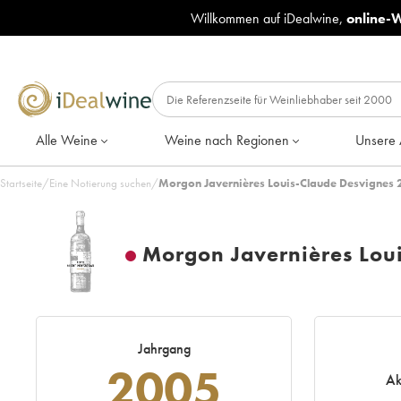
Willkommen auf iDealwine,
online-
Alle Weine
Weine nach Regionen
Unsere 
Startseite
/
Eine Notierung suchen
/
Morgon Javernières Louis-Claude Desvignes 
Morgon Javernières Lou
Jahrgang
2005
Ak