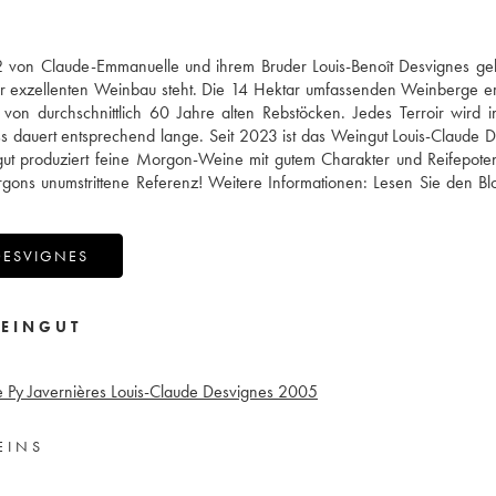
 von Claude-Emmanuelle und ihrem Bruder Louis-Benoît Desvignes gele
für exzellenten Weinbau steht. Die 14 Hektar umfassenden Weinberge e
n durchschnittlich 60 Jahre alten Rebstöcken. Jedes Terroir wird in
zess dauert entsprechend lange. Seit 2023 ist das Weingut Louis-Claude 
ingut produziert feine Morgon-Weine mit gutem Charakter und Reifepoten
gons unumstrittene Referenz! Weitere Informationen:
Lesen Sie den Bl
DESVIGNES
EINGUT
Py Javernières Louis-Claude Desvignes
2005
EINS