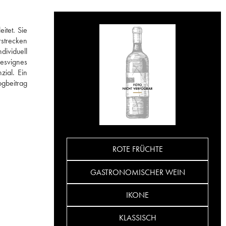
itet. Sie
rstrecken
dividuell
Desvignes
zial. Ein
ogbeitrag
ROTE FRÜCHTE
GASTRONOMISCHER WEIN
IKONE
KLASSISCH