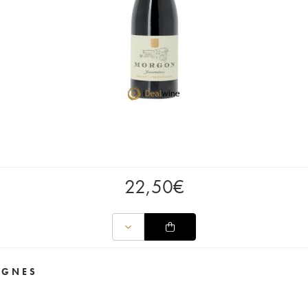
22,50
€
IGNES