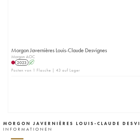
Morgon Javernières Louis-Claude Desvignes
Morgon AOC
2023
A
Posten von 1 Flasche | 43 auf Lager
MORGON JAVERNIÈRES LOUIS-CLAUDE DESV
INFORMATIONEN