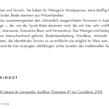
en und Terroirs. Sie haben ihr Weingut in Montpeyroux, etwa dreißig 
ründet. Beide stammen aus Winzerfamilien.
oirs zusammengesetzt: den südwestlich ausgerichteten Terrassen in Aup
e –, der von der Syrah-Rebe dominiert wird, die sich hier sehr wohlf
e, Marsanne, Grenache Blanc und Vermentino). Das Weingut wird biolo
von Menschenhand geformt. Bodenbearbeitung, Handlese, minimale Ei
getan, die Identität des Terroirs so unverfälscht wie möglich im Wein zum
nd die hier erzeugten Abfüllungen echte Juwelen des traditionellen Ku
EINGUT
8
Coteaux du Languedoc Aupilhac (Domaine d') Les Cocalières
2018
EINS