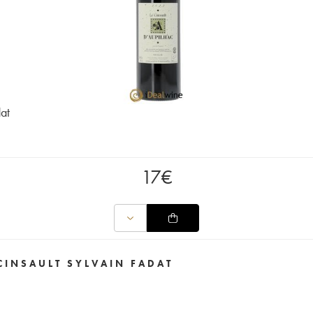
dat
17
€
 CINSAULT SYLVAIN FADAT