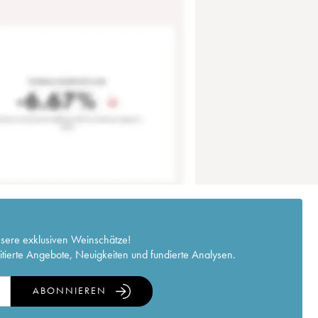
nsere exklusiven Weinschätze!
itierte Angebote, Neuigkeiten und fundierte Analysen.
ABONNIEREN