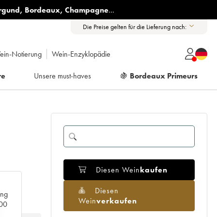
rgund
,
Bordeaux
,
Champagne
...
Die Preise gelten für die Lieferung nach:
ein-Notierung
Wein-Enzyklopädie
re
Unsere must-haves
🍇
Bordeaux Primeurs
Diesen Wein
kaufen
Diesen
ang
Wein
verkaufen
000