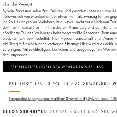
Über das Weingut
Sylvain Fadat und seine Frau Désirée sind geradezu besessen von Reb
nordwestlich von Montpellier, vor etwas mehr als zwanzig Jahren geg
Ihr 26 Hektar großer Weinberg ist aus zwei recht verschiedenen Terr
dem Teil in Cocalières – mit frischerem Klima aufgrund der Höhenlag
nördlichste Teil des Weinbergs beherbergt weiße Rebsorten (Roussan
biodynamisch bewirtschaftet. Hier werden Landschaft und Weine 
Abfüllung in Flaschen ohne vorherige Filterung: Hier wird alles dafür 
zu bringen. Mit reichhaltigen, köstlichen und ausgewogenen Weinen si
des Languedoc.
PREISNOTIERUNGEN DES WEINGUTS AUPILHAC
PREISNOTIERUNG WEINE AUS DEMSELBEN
W
Languedoc Montpeyroux Aupilhac (Domaine d') Sylvain Fadat
201
BESONDERHEITEN
DES WEINGUTS UND DES W