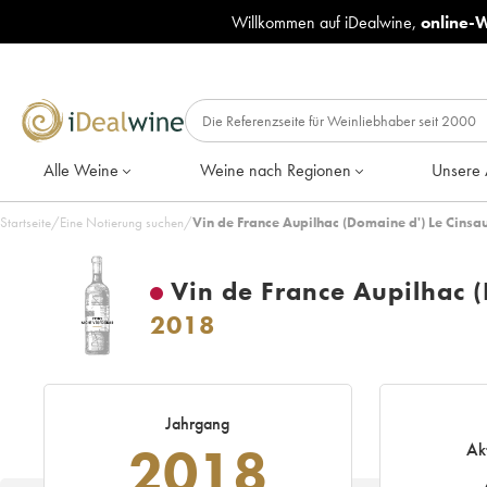
Willkommen auf iDealwine,
online-
Alle Weine
Weine nach Regionen
Unsere 
Startseite
/
Eine Notierung suchen
/
Vin de France Aupilhac (Domaine d') Le Cinsau
Vin de France Aupilhac (
2018
Jahrgang
2018
Ak