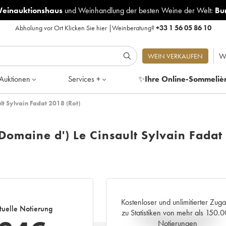
Weinauktionshaus
und
Weinhandlung der besten Weine der Welt:
Bu
Abholung vor Ort
Klicken Sie hier
|
Weinberatung?
+33 1 56 05 86 10
W
WEIN VERKAUFEN
Auktionen
Services +
✨
Ihre Online-Sommeliè
lt Sylvain Fadat 2018 (Rot)
Domaine d') Le Cinsault Sylvain Fadat
Kostenloser und unlimitierter Zug
tuelle Notierung
zu Statistiken von mehr als 150.
Aktuelle Entwicklung der
Notierungen