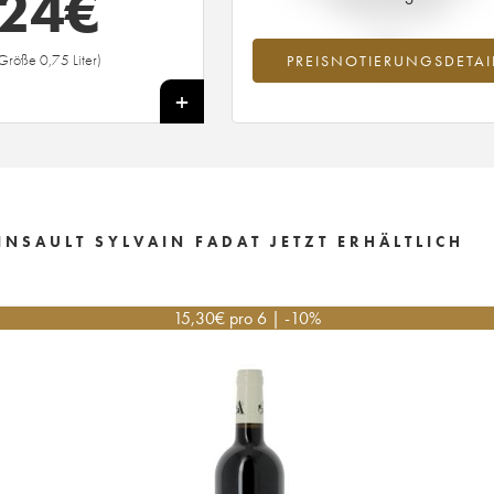
24
€
Preisnotierung
Größe 0,75 Liter)
PREISNOTIERUNGSDETAI
+
INSAULT SYLVAIN FADAT JETZT ERHÄLTLICH
15,30
€
pro 6 | -10%