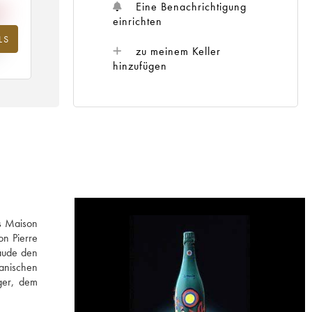
Eine Benachrichtigung
einrichten
LS
hr
zu meinem Keller
hinzufügen
es Maison
on Pierre
laude den
anischen
nger, dem