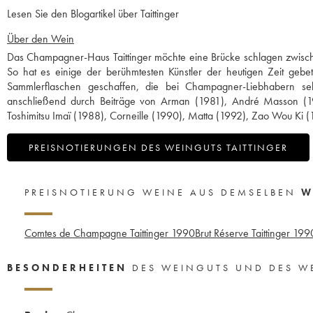
Lesen Sie den Blogartikel über Taittinger
Über den Wein
Das Champagner-Haus Taittinger möchte eine Brücke schlagen zwische
So hat es einige der berühmtesten Künstler der heutigen Zeit ge
Sammlerflaschen geschaffen, die bei Champagner-Liebhabern seh
anschließend durch Beiträge von Arman (1981), André Masson (198
Toshimitsu Imaï (1988), Corneille (1990), Matta (1992), Zao Wou Ki
PREISNOTIERUNGEN DES WEINGUTS TAITTINGER
PREISNOTIERUNG WEINE AUS DEMSELBEN
W
Comtes de Champagne Taittinger
1990
Brut Réserve Taittinger
199
BESONDERHEITEN
DES WEINGUTS UND DES W