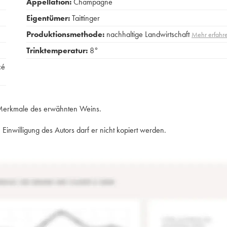
Appellation:
Champagne
Eigentümer:
Taittinger
Produktionsmethode:
nachhaltige Landwirtschaft
Mehr erfahr
Trinktemperatur:
8°
cé
e Merkmale des erwähnten Weins.
Einwilligung des Autors darf er nicht kopiert werden.