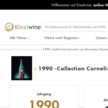
Willkommen auf iDealwine,
online-
Alle Weine
Weine nach Regionen
Unsere 
Startseite
/
Eine Notierung suchen
/
1990 -Collection Cornelis van Beverloo (Corn
1990 -Collection Corneli
H
Jahrgang
1990
Ak