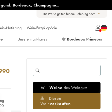
rgund
,
Bordeaux
,
Champagne
...
Die Preise gelten für die Lieferung nach:
ein-Notierung
Wein-Enzyklopädie
re
Unsere must-haves
🍇
Bordeaux Primeurs
990
Weine
des Weinguts
Diesen
ang
Wein
verkaufen
000