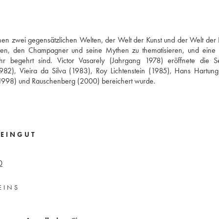
n zwei gegensätzlichen Welten, der Welt der Kunst und der Welt der I
beten, den Champagner und seine Mythen zu thematisieren, und eine 
r begehrt sind. Victor Vasarely (Jahrgang 1978) eröffnete die Se
2), Vieira da Silva (1983), Roy Lichtenstein (1985), Hans Hartung
 (1998) und Rauschenberg (2000) bereichert wurde.
EINGUT
0
EINS