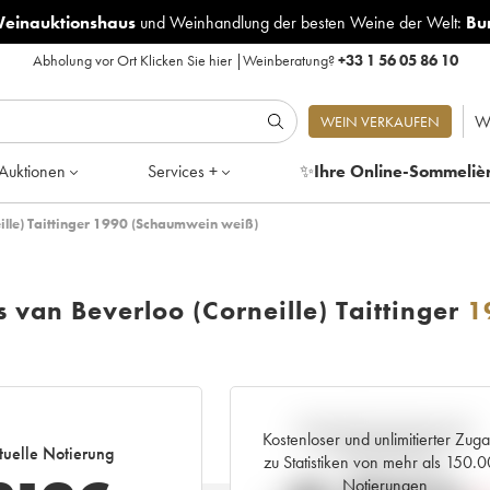
Weinauktionshaus
und
Weinhandlung der besten Weine der Welt:
Bu
Abholung vor Ort
Klicken Sie hier
|
Weinberatung?
+33 1 56 05 86 10
W
WEIN VERKAUFEN
Auktionen
Services +
✨
Ihre Online-Sommeliè
eille) Taittinger 1990 (Schaumwein weiß)
s van Beverloo (Corneille) Taittinger
1
Aktuelle Entwicklung der
Kostenloser und unlimitierter Zug
tuelle Notierung
Preisnotierung
zu Statistiken von mehr als 150.
Notierungen