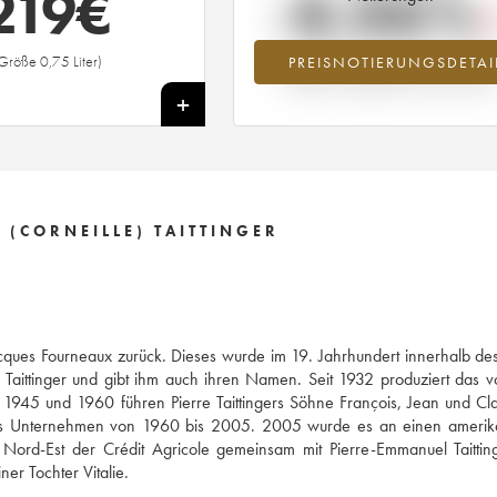
219
€
-8.06%
Größe 0,75 Liter)
PREISNOTIERUNGSDETAI
Preisabfall des Jahrgangs 1990 im Ja
2026 im Vergleich zum Jahr 2025
+
 (CORNEILLE) TAITTINGER
ques Fourneaux zurück. Dieses wurde im 19. Jahrhundert innerhalb d
Taittinger und gibt ihm auch ihren Namen. Seit 1932 produziert das v
1945 und 1960 führen Pierre Taittingers Söhne François, Jean und C
 das Unternehmen von 1960 bis 2005. 2005 wurde es an einen amerik
e Nord-Est der Crédit Agricole gemeinsam mit Pierre-Emmanuel Taitti
er Tochter Vitalie.