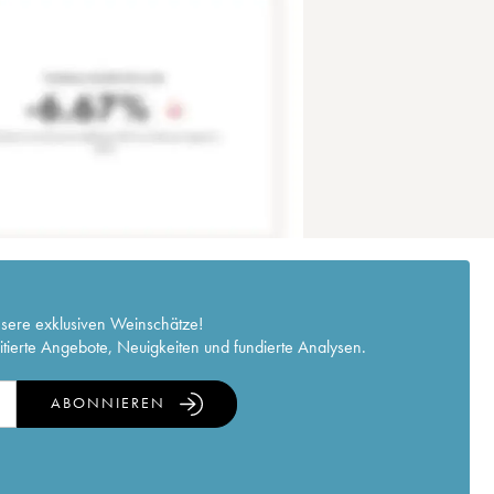
nsere exklusiven Weinschätze!
itierte Angebote, Neuigkeiten und fundierte Analysen.
ABONNIEREN