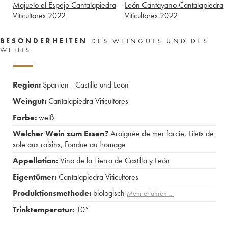
Majuelo el Espejo Cantalapiedra
León Cantayano Cantalapiedra
Viticultores
2022
Viticultores
2022
BESONDERHEITEN
DES WEINGUTS UND DES
WEINS
Region:
Spanien - Castille und Leon
Weingut:
Cantalapiedra Viticultores
Farbe:
weiß
Welcher Wein zum Essen?
Araignée de mer farcie
,
Filets de
sole aux raisins
,
Fondue au fromage
Appellation:
Vino de la Tierra de Castilla y León
Eigentümer:
Cantalapiedra Viticultores
Produktionsmethode:
biologisch
Mehr erfahren …
Trinktemperatur:
10°