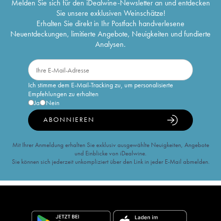
Melden Sie sich für den iDealwine-Newsletter an und entdecken
Sie unsere exklusiven Weinschätze!
Erhalten Sie direkt in Ihr Postfach handverlesene
Neuentdeckungen, limitierte Angebote, Neuigkeiten und fundierte
Analysen.
Ich stimme dem E-Mail-Tracking zu, um personalisierte
Empfehlungen zu erhalten
Ja
Nein
ABONNIEREN
Mit Ihrer Anmeldung erhalten Sie exklusiv ausgewählte Neuigkeiten, Angebote
und Einblicke von iDealwine.
Sie können sich jederzeit unkompliziert über den Link in jeder E-Mail abmelden.