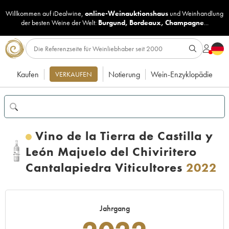
Willkommen auf iDealwine,
online-Weinauktionshaus
und
Weinhandlung
der besten Weine der Welt:
Burgund
,
Bordeaux
,
Champagne
...
Kaufen
Notierung
Wein-Enzyklopädie
VERKAUFEN
Vino de la Tierra de Castilla y
León Majuelo del Chiviritero
Cantalapiedra Viticultores
2022
Jahrgang